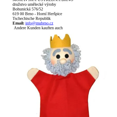
družstvo umělecké výroby
Bohunická 576/52
619 00 Brno - Horní Heršpice
Tschechische Republik
Email:
info@mubrno.cz
Andere Kunden kauften auch