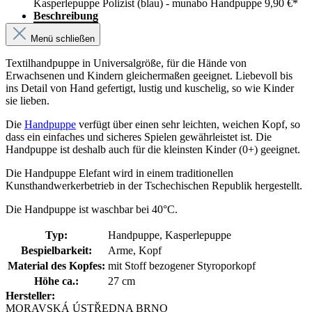
Kasperlepuppe Polizist (blau) - munabo Handpuppe
9,90 €*
Beschreibung
Menü schließen
Textilhandpuppe in Universalgröße, für die Hände von
Erwachsenen und Kindern gleichermaßen geeignet. Liebevoll bis
ins Detail von Hand gefertigt, lustig und kuschelig, so wie Kinder
sie lieben.
Die
Handpuppe
verfügt über einen sehr leichten, weichen Kopf, so
dass ein einfaches und sicheres Spielen gewährleistet ist. Die
Handpuppe ist deshalb auch für die kleinsten Kinder (0+) geeignet.
Die Handpuppe Elefant wird in einem traditionellen
Kunsthandwerkerbetrieb in der Tschechischen Republik hergestellt.
Die Handpuppe ist waschbar bei 40°C.
Typ:
Handpuppe, Kasperlepuppe
Bespielbarkeit:
Arme, Kopf
Material des Kopfes:
mit Stoff bezogener Styroporkopf
Höhe ca.:
27 cm
Hersteller:
MORAVSKÁ ÚSTŘEDNA BRNO