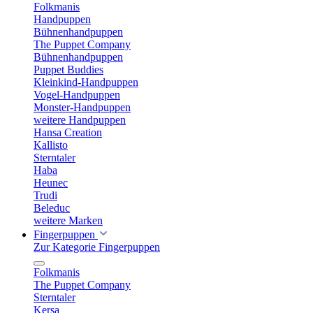
Folkmanis
Handpuppen
Bühnenhandpuppen
The Puppet Company
Bühnenhandpuppen
Puppet Buddies
Kleinkind-Handpuppen
Vogel-Handpuppen
Monster-Handpuppen
weitere Handpuppen
Hansa Creation
Kallisto
Sterntaler
Haba
Heunec
Trudi
Beleduc
weitere Marken
Fingerpuppen
Zur Kategorie Fingerpuppen
Folkmanis
The Puppet Company
Sterntaler
Kersa