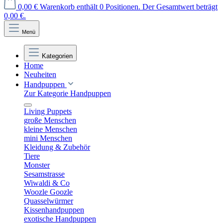
0,00 €
Warenkorb enthält 0 Positionen. Der Gesamtwert beträgt
0,00 €.
Menü
Kategorien
Home
Neuheiten
Handpuppen
Zur Kategorie Handpuppen
Living Puppets
große Menschen
kleine Menschen
mini Menschen
Kleidung & Zubehör
Tiere
Monster
Sesamstrasse
Wiwaldi & Co
Woozle Goozle
Quasselwürmer
Kissenhandpuppen
exotische Handpuppen