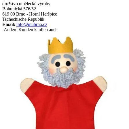
družstvo umělecké výroby
Bohunická 576/52
619 00 Brno - Horní Heršpice
Tschechische Republik
Email:
info@mubrno.cz
Andere Kunden kauften auch