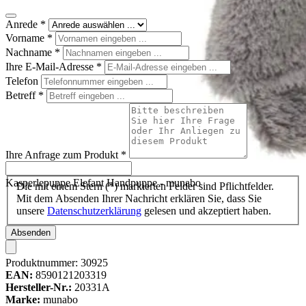
Anrede
*
Vorname
*
Nachname
*
Ihre E-Mail-Adresse
*
Telefon
Betreff
*
Ihre Anfrage zum Produkt
*
Kasperlepuppe Elefant Handpuppe - munabo
Die mit einem Stern (*) markierten Felder sind Pflichtfelder.
Mit dem Absenden Ihrer Nachricht erklären Sie, dass Sie
unsere
Datenschutzerklärung
gelesen und akzeptiert haben.
Absenden
Produktnummer:
30925
EAN:
8590121203319
Hersteller-Nr.:
20331A
Marke:
munabo