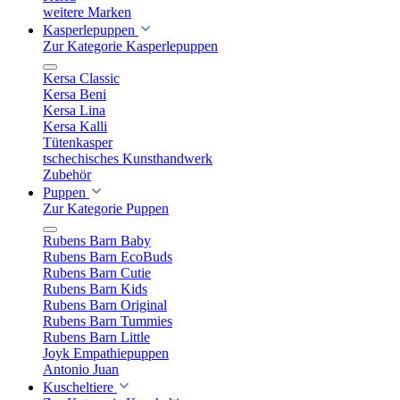
weitere Marken
Kasperlepuppen
Zur Kategorie Kasperlepuppen
Kersa Classic
Kersa Beni
Kersa Lina
Kersa Kalli
Tütenkasper
tschechisches Kunsthandwerk
Zubehör
Puppen
Zur Kategorie Puppen
Rubens Barn Baby
Rubens Barn EcoBuds
Rubens Barn Cutie
Rubens Barn Kids
Rubens Barn Original
Rubens Barn Tummies
Rubens Barn Little
Joyk Empathiepuppen
Antonio Juan
Kuscheltiere