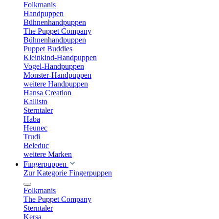
Folkmanis
Handpuppen
Bühnenhandpuppen
The Puppet Company
Bühnenhandpuppen
Puppet Buddies
Kleinkind-Handpuppen
Vogel-Handpuppen
Monster-Handpuppen
weitere Handpuppen
Hansa Creation
Kallisto
Sterntaler
Haba
Heunec
Trudi
Beleduc
weitere Marken
Fingerpuppen
Zur Kategorie Fingerpuppen
Folkmanis
The Puppet Company
Sterntaler
Kersa