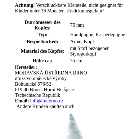
Achtung!
Verschluckbare Kleinteile, nicht geeignet für
Kinder unter 36 Monaten. Erstickungsgefahr!
Durchmesser des
75 mm
Kopfes:
Typ:
Handpuppe, Kasperlepuppe
Bespielbarkeit:
Arme, Kopf
mit Stoff bezogener
Material des Kopfes:
Styroporkopf
Höhe ca.:
35 cm
Hersteller:
MORAVSKÁ ÚSTŘEDNA BRNO
družstvo umělecké výroby
Bohunická 576/52
619 00 Brno - Horní Heršpice
Tschechische Republik
Email:
info@mubrno.cz
Andere Kunden kauften auch