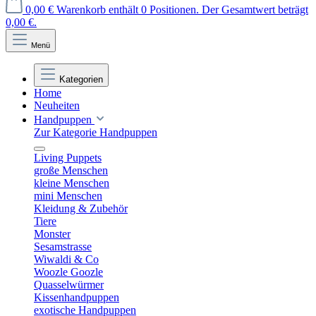
0,00 €
Warenkorb enthält 0 Positionen. Der Gesamtwert beträgt
0,00 €.
Menü
Kategorien
Home
Neuheiten
Handpuppen
Zur Kategorie Handpuppen
Living Puppets
große Menschen
kleine Menschen
mini Menschen
Kleidung & Zubehör
Tiere
Monster
Sesamstrasse
Wiwaldi & Co
Woozle Goozle
Quasselwürmer
Kissenhandpuppen
exotische Handpuppen