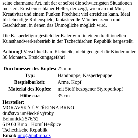
seine charmante Art, mit der er selbst die schwierigsten Situationen
meistert. Er ist ein schlauer Helfer, der zeigt, wie man mit Mut,
Kreativität und einem Funken Frechheit viel erreichen kann. Ideal
für lebendige Rollenspiele, fantasievolle Märchenszenen und
Geschichten, in denen das Unmögliche möglich wird.
Die Kasperlefigur gestiefelter Kater wird in einem traditionellen
Kunsthandwerkerbetrieb in der Tschechischen Republik hergestellt.
Achtung!
Verschluckbare Kleinteile, nicht geeignet für Kinder unter
36 Monaten. Erstickungsgefahr!
Durchmesser des Kopfes:
75 mm
Typ:
Handpuppe, Kasperlepuppe
Bespielbarkeit:
Arme, Kopf
Material des Kopfes:
mit Stoff bezogener Styroporkopf
Höhe ca.:
35 cm
Hersteller:
MORAVSKÁ ÚSTŘEDNA BRNO
družstvo umělecké výroby
Bohunická 576/52
619 00 Brno - Horní Heršpice
Tschechische Republik
Email:
info@mubrno.cz