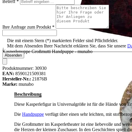
Betreff
*
Ihre Anfrage zum Produkt
*
Die mit einem Stern (*) markierten Felder sind Pflichtfelder.
Mit dem Absenden Ihrer Nachricht erklären Sie, dass Sie unsere
Da
Kasperlepuppe Großmutti Handpuppe - munabo
Absenden
Produktnummer:
30930
EAN:
8590121509381
Hersteller-Nr.:
21876B
Marke:
munabo
Beschreibung
Diese Kasperlefigur in Universalgröße ist für die Hände von Er
Die
Handpuppe
verfügt über einen sehr leichten, mit stoffbezo
Die Großmutter im Kasperletheater ist eine liebevolle und wei
die Herzen der kleinen Zuschauer. In den Geschichten spielt d