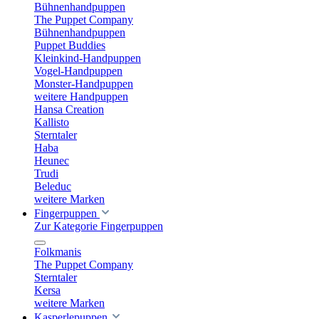
Bühnenhandpuppen
The Puppet Company
Bühnenhandpuppen
Puppet Buddies
Kleinkind-Handpuppen
Vogel-Handpuppen
Monster-Handpuppen
weitere Handpuppen
Hansa Creation
Kallisto
Sterntaler
Haba
Heunec
Trudi
Beleduc
weitere Marken
Fingerpuppen
Zur Kategorie Fingerpuppen
Folkmanis
The Puppet Company
Sterntaler
Kersa
weitere Marken
Kasperlepuppen