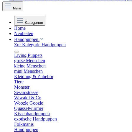
Menü
Kategorien
Home
Neuheiten
Handpuppen
Zur Kategorie Handpuppen
Living Puppets
große Menschen
kleine Menschen
mini Menschen
Kleidung & Zubehör
Tiere
Monster
Sesamstrasse
Wiwaldi & Co
Woozle Goozle
Quasselwürmer
Kissenhandpuppen
exotische Handpuppen
Folkmanis
Handpuppen