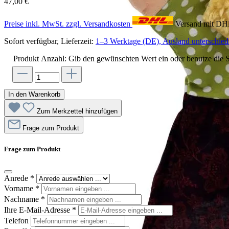
47,00 €
Preise inkl. MwSt. zzgl. Versandkosten
Versand mit D
Sofort verfügbar, Lieferzeit:
1–3 Werktage (DE), Ausland unterschiedl
Produkt Anzahl: Gib den gewünschten Wert ein oder benutze die S
In den Warenkorb
Zum Merkzettel hinzufügen
Frage zum Produkt
Frage zum Produkt
Anrede
*
Vorname
*
Nachname
*
Ihre E-Mail-Adresse
*
Telefon