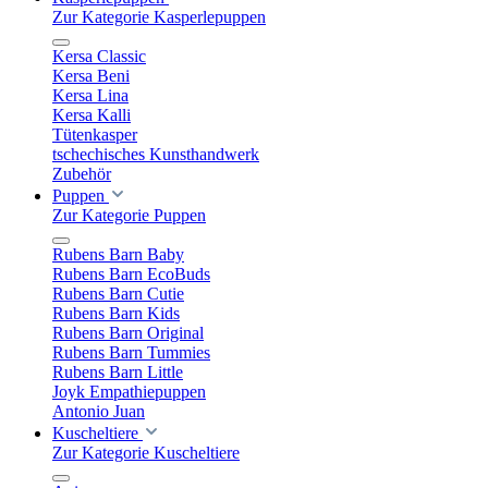
Zur Kategorie Kasperlepuppen
Kersa Classic
Kersa Beni
Kersa Lina
Kersa Kalli
Tütenkasper
tschechisches Kunsthandwerk
Zubehör
Puppen
Zur Kategorie Puppen
Rubens Barn Baby
Rubens Barn EcoBuds
Rubens Barn Cutie
Rubens Barn Kids
Rubens Barn Original
Rubens Barn Tummies
Rubens Barn Little
Joyk Empathiepuppen
Antonio Juan
Kuscheltiere
Zur Kategorie Kuscheltiere