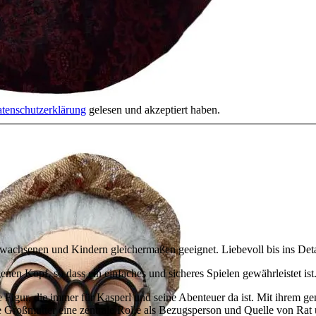
tenschutzerklärung
gelesen und akzeptiert haben.
wachsenen und Kindern gleichermaßen geeignet. Liebevoll bis ins Detail
genen Kopf, so dass ein einfaches und sicheres Spielen gewährleistet ist
se Figur, die immer für Kasperl und seine Abenteuer da ist. Mit ihrem 
ie Großmutter eine zentrale Rolle als Bezugsperson und Quelle von Rat