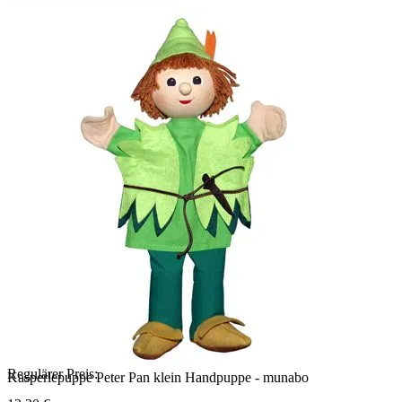
Regulärer Preis:
Kasperlepuppe Peter Pan klein Handpuppe - munabo