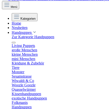
Menü
Kategorien
Home
Neuheiten
Handpuppen
Zur Kategorie Handpuppen
Living Puppets
große Menschen
kleine Menschen
mini Menschen
Kleidung & Zubehör
Tiere
Monster
Sesamstrasse
Wiwaldi & Co
Woozle Goozle
Quasselwürmer
Kissenhandpuppen
exotische Handpuppen
Folkmanis
Handpuppen