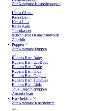
Zur Kategorie Kasperlepuppen
Kersa Classic
Kersa Beni
Kersa Lina
Kersa Kalli
Tütenkasper
tschechisches Kunsthandwerk
Zubehör
Puppen
Zur Kategorie Puppen
Rubens Barn Baby
Rubens Barn EcoBuds
Rubens Barn Cutie
Rubens Barn Kids
Rubens Barn Original
Rubens Barn Tummies
Rubens Barn Little
Joyk Empathiepuppen
Antonio Juan
Kuscheltiere
Zur Kategorie Kuscheltiere