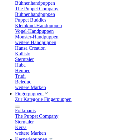
Bühnenhandpuppen
The Puppet Company
Bühnenhandpuppen
Puppet Buddies
Kleinkind-Handpuppen
Vogel-Handpuppen
Monster-Handpuppen
weitere Handpuppen
Hansa Creation
Kallisto
Sterntaler
Haba
Heunec
Trudi
Beleduc
weitere Marken
Fingerpuppen
Zur Kategorie Fingerpuppen
Folkmanis
The Puppet Company
Sterntaler
Kersa
weitere Marken
Kasperlepuppen