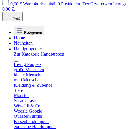
0,00 €
Warenkorb enthält 0 Positionen. Der Gesamtwert beträgt
0,00 €.
Menü
Kategorien
Home
Neuheiten
Handpuppen
Zur Kategorie Handpuppen
Living Puppets
große Menschen
kleine Menschen
mini Menschen
Kleidung & Zubehör
Tiere
Monster
Sesamstrasse
Wiwaldi & Co
Woozle Goozle
Quasselwürmer
Kissenhandpuppen
exotische Handpuppen