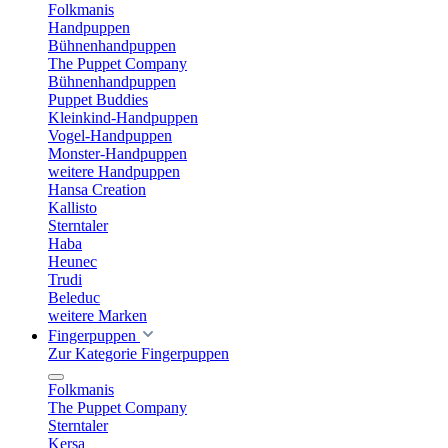
Folkmanis
Handpuppen
Bühnenhandpuppen
The Puppet Company
Bühnenhandpuppen
Puppet Buddies
Kleinkind-Handpuppen
Vogel-Handpuppen
Monster-Handpuppen
weitere Handpuppen
Hansa Creation
Kallisto
Sterntaler
Haba
Heunec
Trudi
Beleduc
weitere Marken
Fingerpuppen
Zur Kategorie Fingerpuppen
Folkmanis
The Puppet Company
Sterntaler
Kersa