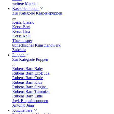
weitere Marken
Kasperlepuppen
Zur Kategorie Kasperlepuppen
Kersa Classic
Kersa Beni
Kersa Lina
Kersa Kalli
Tütenkasper
tschechisches Kunsthandwerk
Zubehör
Puppen
Zur Kategorie Puppen
Rubens Barn Baby
Rubens Barn EcoBuds
Rubens Barn Cutie
Rubens Barn Kids
Rubens Barn Original
Rubens Barn Tummies
Rubens Barn Little
Joyk Empathiepuppen
Antonio Juan
Kuscheltiere