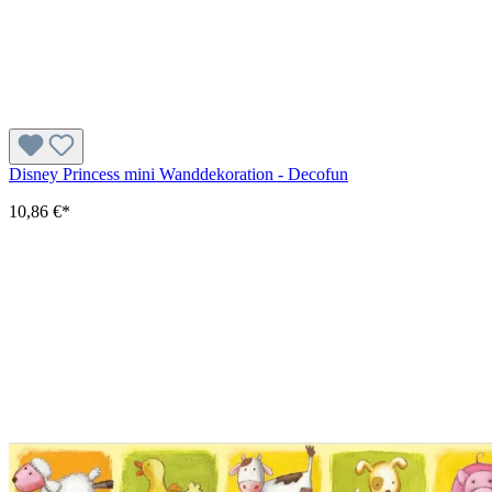
Disney Princess mini Wanddekoration - Decofun
10,86 €*