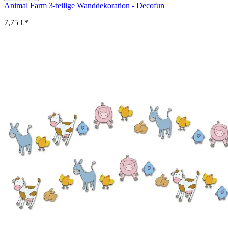
Animal Farm 3-teilige Wanddekoration - Decofun
7,75 €*