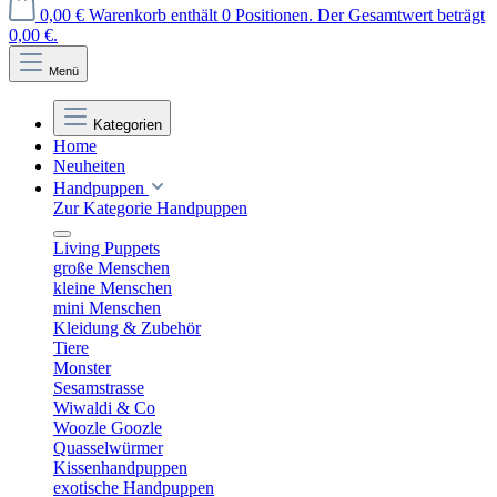
0,00 €
Warenkorb enthält 0 Positionen. Der Gesamtwert beträgt
0,00 €.
Menü
Kategorien
Home
Neuheiten
Handpuppen
Zur Kategorie Handpuppen
Living Puppets
große Menschen
kleine Menschen
mini Menschen
Kleidung & Zubehör
Tiere
Monster
Sesamstrasse
Wiwaldi & Co
Woozle Goozle
Quasselwürmer
Kissenhandpuppen
exotische Handpuppen