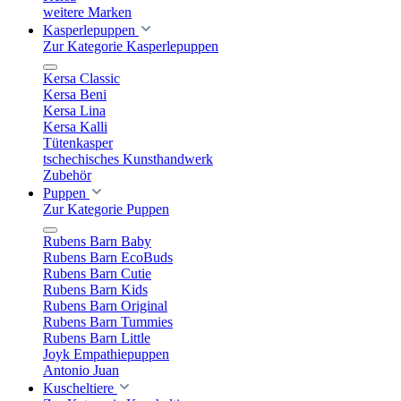
weitere Marken
Kasperlepuppen
Zur Kategorie Kasperlepuppen
Kersa Classic
Kersa Beni
Kersa Lina
Kersa Kalli
Tütenkasper
tschechisches Kunsthandwerk
Zubehör
Puppen
Zur Kategorie Puppen
Rubens Barn Baby
Rubens Barn EcoBuds
Rubens Barn Cutie
Rubens Barn Kids
Rubens Barn Original
Rubens Barn Tummies
Rubens Barn Little
Joyk Empathiepuppen
Antonio Juan
Kuscheltiere