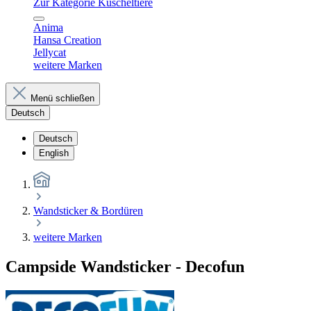
Zur Kategorie Kuscheltiere
Anima
Hansa Creation
Jellycat
weitere Marken
Menü schließen
Deutsch
Deutsch
English
Wandsticker & Bordüren
weitere Marken
Campside Wandsticker - Decofun