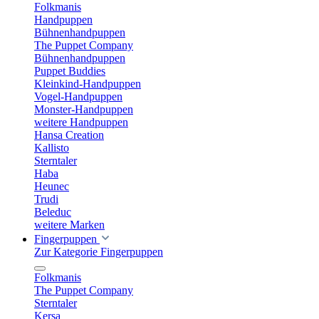
Folkmanis
Handpuppen
Bühnenhandpuppen
The Puppet Company
Bühnenhandpuppen
Puppet Buddies
Kleinkind-Handpuppen
Vogel-Handpuppen
Monster-Handpuppen
weitere Handpuppen
Hansa Creation
Kallisto
Sterntaler
Haba
Heunec
Trudi
Beleduc
weitere Marken
Fingerpuppen
Zur Kategorie Fingerpuppen
Folkmanis
The Puppet Company
Sterntaler
Kersa