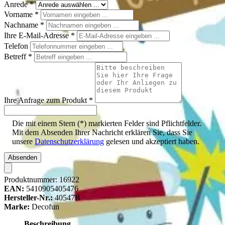
Anrede
*
Vorname
*
Nachname
*
Ihre E-Mail-Adresse
*
Telefon
Betreff
*
Ihre Anfrage zum Produkt
*
Die mit einem Stern (*) markierten Felder sind Pflichtfelder.
Mit dem Absenden Ihrer Nachricht erklären Sie, dass Sie
unsere
Datenschutzerklärung
gelesen und akzeptiert haben.
Absenden
Produktnummer:
16922
EAN:
5410905405476
Hersteller-Nr.:
40547B
Marke:
Decofun
Beschreibung