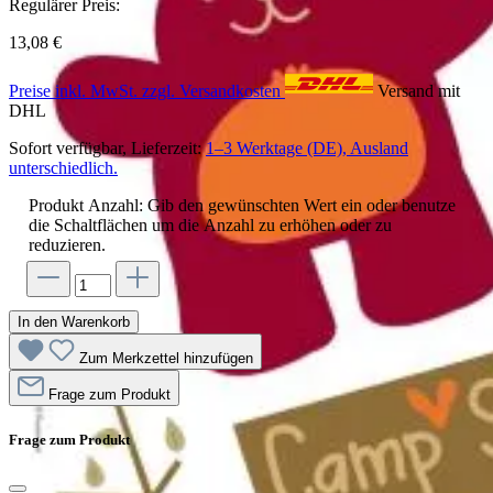
Regulärer Preis:
13,08 €
Preise inkl. MwSt. zzgl. Versandkosten
Versand mit
DHL
Sofort verfügbar, Lieferzeit:
1–3 Werktage (DE), Ausland
unterschiedlich.
Produkt Anzahl: Gib den gewünschten Wert ein oder benutze
die Schaltflächen um die Anzahl zu erhöhen oder zu
reduzieren.
In den Warenkorb
Zum Merkzettel hinzufügen
Frage zum Produkt
Frage zum Produkt