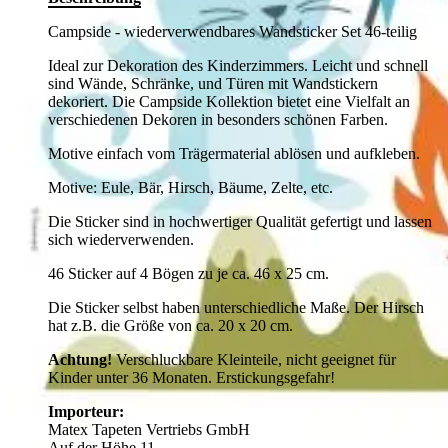
Campside - wiederverwendbares Wandsticker Set 46-teilig
Ideal zur Dekoration des Kinderzimmers. Leicht und schnell
sind Wände, Schränke, und Türen mit Wandstickern
dekoriert. Die Campside Kollektion bietet eine Vielfalt an
verschiedenen Dekoren in besonders schönen Farben.
Motive einfach vom Trägermaterial ablösen und aufkleben.
Motive: Eule, Bär, Hirsch, Bäume, Zelte, etc.
Die Sticker sind in hochwertiger Qualität gefertigt und lassen
sich wiederverwenden.
46 Sticker auf 4 Bögen zu je ca. 46 x 25 cm.
Die Sticker selbst haben unterschiedliche Maße. Der Hirsch
hat z.B. die Größe von ca. 20 x 20 cm.
Achtung!
Verschluckbare Kleinteile, nicht geeignet für
Kinder unter 36 Monaten. Erstickungsgefahr!
Importeur:
Matex Tapeten Vertriebs GmbH
Auf der Höhe 11