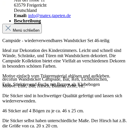
63579 Freigericht
Deutschland
Email:
info@matex-tapeten.de
Beschreibung
Menü schließen
Campside - wiederverwendbares Wandsticker Set 46-teilig
Ideal zur Dekoration des Kinderzimmers. Leicht und schnell sind
Wände, Schränke, und Türen mit Wandstickern dekoriert. Die
Campside Kollektion bietet eine Vielfalt an verschiedenen Dekoren
in besonders schönen Farben.
Motive einfach vom Trägermaterial ablösen und aufkleben.
decofun Wandsticker Campside, Bär, Reh, Eichhörnchen,
Eule, Stinktier und Fuchs mit Bergen als Klebebogen
Motive: Eule, Bär, Hirsch, Bäume, Zelte, etc.
Die Sticker sind in hochwertiger Qualität gefertigt und lassen sich
wiederverwenden.
46 Sticker auf 4 Bögen zu je ca. 46 x 25 cm.
Die Sticker selbst haben unterschiedliche Maße. Der Hirsch hat z.B.
die Größe von ca. 20 x 20 cm.