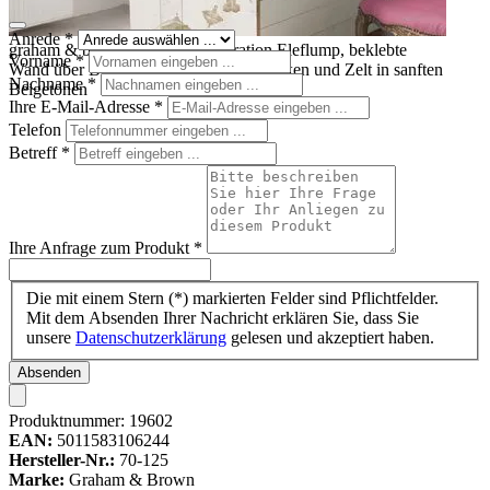
Anrede
*
graham & brown 3D-Wanddekoration Eleflump, beklebte
Vorname
*
Wand über Babybett mit Elefanten, Wolken und Zelt in sanften
Nachname
*
Beigetönen
Ihre E-Mail-Adresse
*
Telefon
Betreff
*
Ihre Anfrage zum Produkt
*
Die mit einem Stern (*) markierten Felder sind Pflichtfelder.
Mit dem Absenden Ihrer Nachricht erklären Sie, dass Sie
unsere
Datenschutzerklärung
gelesen und akzeptiert haben.
Absenden
Produktnummer:
19602
EAN:
5011583106244
Hersteller-Nr.:
70-125
Marke:
Graham & Brown