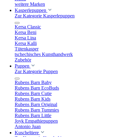
weitere Marken
Kasperlepuppen
Zur Kategorie Kasperlepuppen
Kersa Classic
Kersa Beni
Kersa Lina
Kersa Kalli
Tütenkasper
tschechisches Kunsthandwerk
Zubehör
Puppen
Zur Kategorie Puppen
Rubens Barn Baby
Rubens Barn EcoBuds
Rubens Barn Cutie
Rubens Barn Kids
Rubens Barn Original
Rubens Barn Tummies
Rubens Barn Little
Joyk Empathiepuppen
Antonio Juan
Kuscheltiere