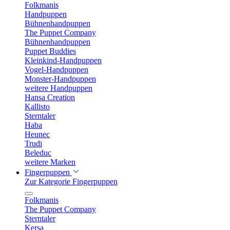
Folkmanis
Handpuppen
Bühnenhandpuppen
The Puppet Company
Bühnenhandpuppen
Puppet Buddies
Kleinkind-Handpuppen
Vogel-Handpuppen
Monster-Handpuppen
weitere Handpuppen
Hansa Creation
Kallisto
Sterntaler
Haba
Heunec
Trudi
Beleduc
weitere Marken
Fingerpuppen
Zur Kategorie Fingerpuppen
Folkmanis
The Puppet Company
Sterntaler
Kersa