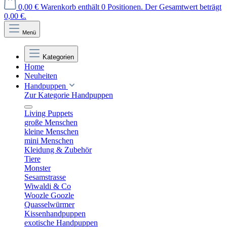
0,00 €
Warenkorb enthält 0 Positionen. Der Gesamtwert beträgt
0,00 €.
Menü
Kategorien
Home
Neuheiten
Handpuppen
Zur Kategorie Handpuppen
Living Puppets
große Menschen
kleine Menschen
mini Menschen
Kleidung & Zubehör
Tiere
Monster
Sesamstrasse
Wiwaldi & Co
Woozle Goozle
Quasselwürmer
Kissenhandpuppen
exotische Handpuppen