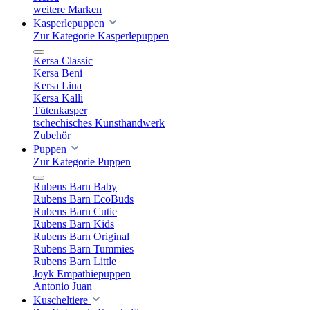
weitere Marken
Kasperlepuppen
Zur Kategorie Kasperlepuppen
Kersa Classic
Kersa Beni
Kersa Lina
Kersa Kalli
Tütenkasper
tschechisches Kunsthandwerk
Zubehör
Puppen
Zur Kategorie Puppen
Rubens Barn Baby
Rubens Barn EcoBuds
Rubens Barn Cutie
Rubens Barn Kids
Rubens Barn Original
Rubens Barn Tummies
Rubens Barn Little
Joyk Empathiepuppen
Antonio Juan
Kuscheltiere