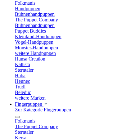
Folkmanis
Handpuppen
Bühnenhandpuppen
The Puppet Company
Bühnenhandpuppen
Puppet Buddies
Kleinkind-Handpuppen
Vogel-Handpuppen
Monster-Handpuppen
weitere Handpuppen
Hansa Creation
Kallisto
Sterntaler
Haba
Heunec
Trudi
Beleduc
weitere Marken
Fingerpuppen
Zur Kategorie Fingerpuppen
Folkmanis
The Puppet Company
Sterntaler
Kersa