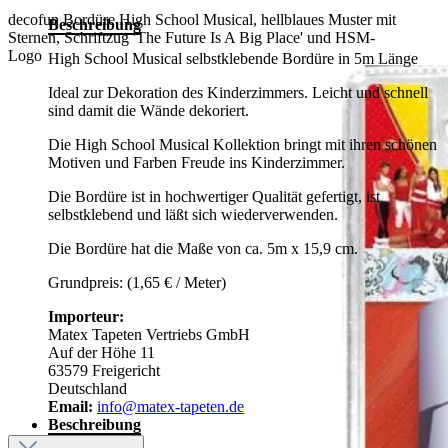
decofun Bordüre High School Musical, hellblaues Muster mit
Beschreibung
Sternen, Schriftzug 'The Future Is A Big Place' und HSM-
Logo
High School Musical selbstklebende Bordüre in 5m Länge
Ideal zur Dekoration des Kinderzimmers. Leicht und schnell
sind damit die Wände dekoriert.
Die High School Musical Kollektion bringt mit ihren schönen
Motiven und Farben Freude ins Kinderzimmer.
Die Bordüre ist in hochwertiger Qualität gefertigt, ist
selbstklebend und läßt sich wiederverwenden.
Die Bordüre hat die Maße von ca. 5m x 15,9 cm.
Grundpreis: (1,65 € / Meter)
Importeur:
Matex Tapeten Vertriebs GmbH
Auf der Höhe 11
63579 Freigericht
Deutschland
Email:
info@matex-tapeten.de
Beschreibung