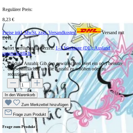
Regulärer Preis:
8,23 €
Preise inkl. MwSt. zzgl. Versandkosten
Versand mit
DHL
Sofort verfügbar, Lieferzeit:
1–3 Werktage (DE), Ausland
unterschiedlich.
Produkt Anzahl: Gib den gewünschten Wert ein oder benutze
die Schaltflächen um die Anzahl zu erhöhen oder zu
reduzieren.
In den Warenkorb
Zum Merkzettel hinzufügen
Frage zum Produkt
Frage zum Produkt