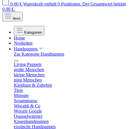
0,00 €
Warenkorb enthält 0 Positionen. Der Gesamtwert beträgt
0,00 €.
Menü
Kategorien
Home
Neuheiten
Handpuppen
Zur Kategorie Handpuppen
Living Puppets
große Menschen
kleine Menschen
mini Menschen
Kleidung & Zubehör
Tiere
Monster
Sesamstrasse
Wiwaldi & Co
Woozle Goozle
Quasselwürmer
Kissenhandpuppen
exotische Handpuppen