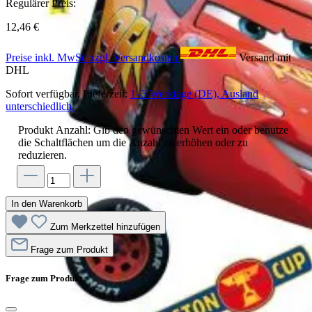
Regulärer Preis:
12,46 €
Preise inkl. MwSt. zzgl. Versandkosten
Versand mit
DHL
Sofort verfügbar, Lieferzeit:
1–3 Werktage (DE), Ausland
unterschiedlich.
Produkt Anzahl: Gib den gewünschten Wert ein oder benutze
die Schaltflächen um die Anzahl zu erhöhen oder zu
reduzieren.
In den Warenkorb
Zum Merkzettel hinzufügen
Frage zum Produkt
Frage zum Produkt