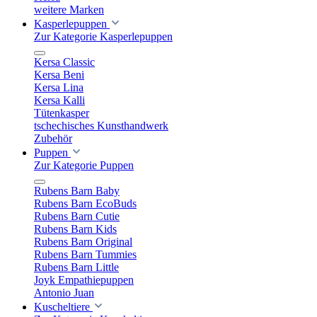
weitere Marken
Kasperlepuppen
Zur Kategorie Kasperlepuppen
Kersa Classic
Kersa Beni
Kersa Lina
Kersa Kalli
Tütenkasper
tschechisches Kunsthandwerk
Zubehör
Puppen
Zur Kategorie Puppen
Rubens Barn Baby
Rubens Barn EcoBuds
Rubens Barn Cutie
Rubens Barn Kids
Rubens Barn Original
Rubens Barn Tummies
Rubens Barn Little
Joyk Empathiepuppen
Antonio Juan
Kuscheltiere