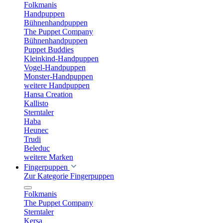
Folkmanis
Handpuppen
Bühnenhandpuppen
The Puppet Company
Bühnenhandpuppen
Puppet Buddies
Kleinkind-Handpuppen
Vogel-Handpuppen
Monster-Handpuppen
weitere Handpuppen
Hansa Creation
Kallisto
Sterntaler
Haba
Heunec
Trudi
Beleduc
weitere Marken
Fingerpuppen
Zur Kategorie Fingerpuppen
Folkmanis
The Puppet Company
Sterntaler
Kersa