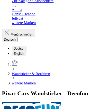
Zur Kategorie Kuscheltiere
Anima
Hansa Creation
Jellycat
weitere Marken
Menü schließen
Deutsch
Deutsch
English
Wandsticker & Bordüren
weitere Marken
Pixar Cars Wandsticker - Decofun