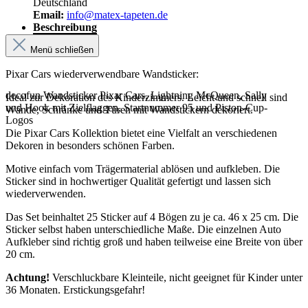
Deutschland
Email:
info@matex-tapeten.de
Beschreibung
Menü schließen
Pixar Cars wiederverwendbare Wandsticker:
decofun Wandsticker Pixar Cars, Lightning McQueen, Sally
Ideal zur Dekoration des Kinderzimmers. Leicht und schnell sind
und Hook mit Zielflaggen, Startnummer 95 und Piston-Cup-
Wände, Schränke und Türen mit Wandstickern dekoriert.
Logos
Die Pixar Cars Kollektion bietet eine Vielfalt an verschiedenen
Dekoren in besonders schönen Farben.
Motive einfach vom Trägermaterial ablösen und aufkleben. Die
Sticker sind in hochwertiger Qualität gefertigt und lassen sich
wiederverwenden.
Das Set beinhaltet 25 Sticker auf 4 Bögen zu je ca. 46 x 25 cm. Die
Sticker selbst haben unterschiedliche Maße. Die einzelnen Auto
Aufkleber sind richtig groß und haben teilweise eine Breite von über
20 cm.
Achtung!
Verschluckbare Kleinteile, nicht geeignet für Kinder unter
36 Monaten. Erstickungsgefahr!