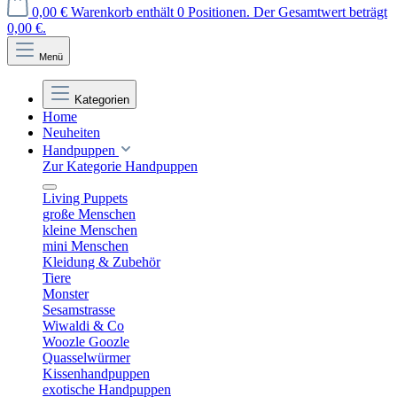
0,00 €
Warenkorb enthält 0 Positionen. Der Gesamtwert beträgt
0,00 €.
Menü
Kategorien
Home
Neuheiten
Handpuppen
Zur Kategorie Handpuppen
Living Puppets
große Menschen
kleine Menschen
mini Menschen
Kleidung & Zubehör
Tiere
Monster
Sesamstrasse
Wiwaldi & Co
Woozle Goozle
Quasselwürmer
Kissenhandpuppen
exotische Handpuppen