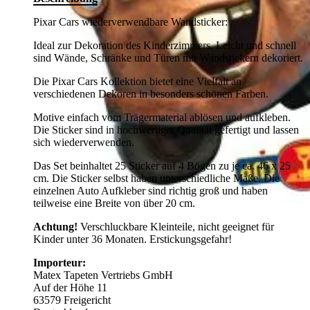
Pixar Cars wiederverwendbare Wandsticker:
Ideal zur Dekoration des Kinderzimmers. Leicht und schnell
sind Wände, Schränke und Türen mit Wandstickern dekoriert.
Die Pixar Cars Kollektion bietet eine Vielfalt an
verschiedenen Dekoren in besonders schönen Farben.
Motive einfach vom Trägermaterial ablösen und aufkleben.
Die Sticker sind in hochwertiger Qualität gefertigt und lassen
sich wiederverwenden.
Das Set beinhaltet 25 Sticker auf 4 Bögen zu je ca. 46 x 25
cm. Die Sticker selbst haben unterschiedliche Maße. Die
einzelnen Auto Aufkleber sind richtig groß und haben
teilweise eine Breite von über 20 cm.
Achtung!
Verschluckbare Kleinteile, nicht geeignet für
Kinder unter 36 Monaten. Erstickungsgefahr!
Importeur:
Matex Tapeten Vertriebs GmbH
Auf der Höhe 11
63579 Freigericht