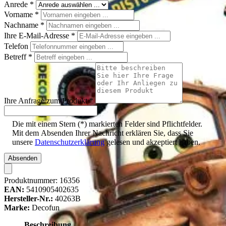
Anrede
*
Vorname
*
Nachname
*
Ihre E-Mail-Adresse
*
Telefon
Betreff
*
Ihre Anfrage zum Produkt
*
Die mit einem Stern (*) markierten Felder sind Pflichtfelder.
Mit dem Absenden Ihrer Nachricht erklären Sie, dass Sie
unsere
Datenschutzerklärung
gelesen und akzeptiert haben.
Absenden
Produktnummer:
16356
EAN:
5410905402635
Hersteller-Nr.:
40263B
Marke:
Decofun
Beschreibung