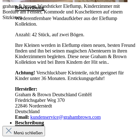
graham & brown Wandsticker Eleflump, Kinderzimmer mit
Beschreibung
Bordüre am Fenster, Kommode und Kuscheltieren auf einem
Sitzkissen
Wiederentfernbare Wandaufkleber aus der Eleflump
Kollektion.
Anzahl: 42 Stück, auf zwei Bögen.
Ihre Kleinen werden in Eleflump einen neuen, besten Freund
finden und ihn bei seinen magischen Abenteuern in ihren
Kinderzimmern begleiten. Diese neue Graham & Brown
Kollektion wird bei Ihren Kindern der Hit sein..
Achtung!
Verschluckbare Kleinteile, nicht geeignet für
Kinder unter 36 Monaten. Erstickungsgefahr!
Hersteller:
Graham & Brown Deutschland GmbH
Friedrichsgaber Weg 370
22846 Norderstedt
Deutschland
Email:
kundenservice@grahambrown.com
Beschreibung
Menü schließen