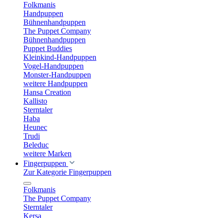
Folkmanis
Handpuppen
Bühnenhandpuppen
The Puppet Company
Bühnenhandpuppen
Puppet Buddies
Kleinkind-Handpuppen
Vogel-Handpuppen
Monster-Handpuppen
weitere Handpuppen
Hansa Creation
Kallisto
Sterntaler
Haba
Heunec
Trudi
Beleduc
weitere Marken
Fingerpuppen
Zur Kategorie Fingerpuppen
Folkmanis
The Puppet Company
Sterntaler
Kersa