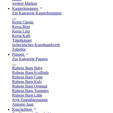
weitere Marken
Kasperlepuppen
Zur Kategorie Kasperlepuppen
Kersa Classic
Kersa Beni
Kersa Lina
Kersa Kalli
Tütenkasper
tschechisches Kunsthandwerk
Zubehör
Puppen
Zur Kategorie Puppen
Rubens Barn Baby
Rubens Barn EcoBuds
Rubens Barn Cutie
Rubens Barn Kids
Rubens Barn Original
Rubens Barn Tummies
Rubens Barn Little
Joyk Empathiepuppen
Antonio Juan
Kuscheltiere