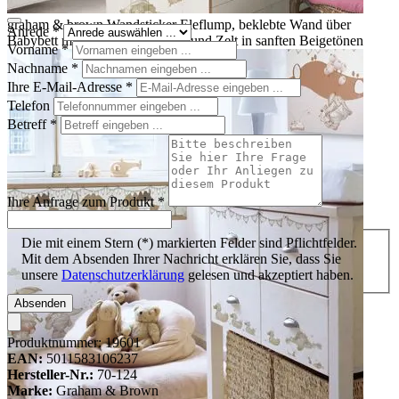
graham & brown Wandsticker Eleflump, beklebte Wand über
Anrede
*
Babybett mit Elefanten, Wolken und Zelt in sanften Beigetönen
Vorname
*
Nachname
*
Ihre E-Mail-Adresse
*
Telefon
Betreff
*
Ihre Anfrage zum Produkt
*
Die mit einem Stern (*) markierten Felder sind Pflichtfelder.
Mit dem Absenden Ihrer Nachricht erklären Sie, dass Sie
unsere
Datenschutzerklärung
gelesen und akzeptiert haben.
Absenden
Produktnummer:
19601
EAN:
5011583106237
Hersteller-Nr.:
70-124
Marke:
Graham & Brown