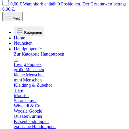
0,00 €
Warenkorb enthält 0 Positionen. Der Gesamtwert beträgt
0,00 €.
Menü
Kategorien
Home
Neuheiten
Handpuppen
Zur Kategorie Handpuppen
Living Puppets
große Menschen
kleine Menschen
mini Menschen
Kleidung & Zubehör
Tiere
Monster
Sesamstrasse
Wiwaldi & Co
Woozle Goozle
Quasselwürmer
Kissenhandpuppen
exotische Handpuppen