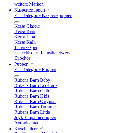
weitere Marken
Kasperlepuppen
Zur Kategorie Kasperlepuppen
Kersa Classic
Kersa Beni
Kersa Lina
Kersa Kalli
Tütenkasper
tschechisches Kunsthandwerk
Zubehör
Puppen
Zur Kategorie Puppen
Rubens Barn Baby
Rubens Barn EcoBuds
Rubens Barn Cutie
Rubens Barn Kids
Rubens Barn Original
Rubens Barn Tummies
Rubens Barn Little
Joyk Empathiepuppen
Antonio Juan
Kuscheltiere