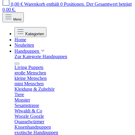
0,00 €
Warenkorb enthält 0 Positionen. Der Gesamtwert beträgt
0,00 €.
Menü
Kategorien
Home
Neuheiten
Handpuppen
Zur Kategorie Handpuppen
Living Puppets
große Menschen
kleine Menschen
mini Menschen
Kleidung & Zubehör
Tiere
Monster
Sesamstrasse
Wiwaldi & Co
Woozle Goozle
Quasselwürmer
Kissenhandpuppen
exotische Handpuppen