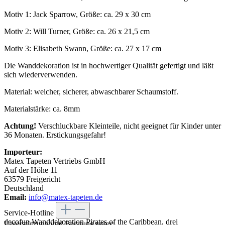
Motiv 1: Jack Sparrow, Größe: ca. 29 x 30 cm
Motiv 2: Will Turner, Größe: ca. 26 x 21,5 cm
Motiv 3: Elisabeth Swann, Größe: ca. 27 x 17 cm
Die Wanddekoration ist in hochwertiger Qualität gefertigt und läßt
sich wiederverwenden.
Material: weicher, sicherer, abwaschbarer Schaumstoff.
Materialstärke: ca. 8mm
Achtung!
Verschluckbare Kleinteile, nicht geeignet für Kinder unter
36 Monaten. Erstickungsgefahr!
Importeur:
Matex Tapeten Vertriebs GmbH
Auf der Höhe 11
63579 Freigericht
Deutschland
Email:
info@matex-tapeten.de
Service-Hotline
decofun Wanddekoration Pirates of the Caribbean, drei
Unterstützung und Beratung unter: