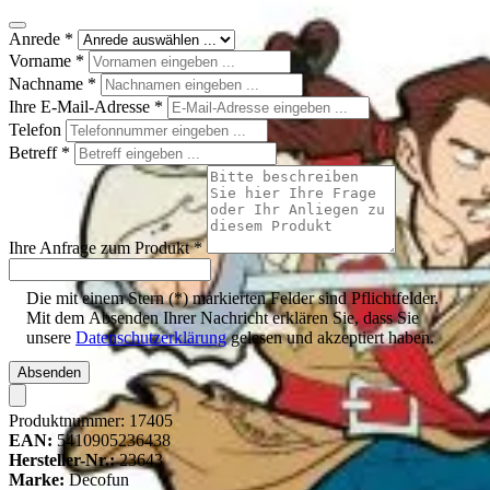
Anrede
*
Vorname
*
Nachname
*
Ihre E-Mail-Adresse
*
Telefon
Betreff
*
Ihre Anfrage zum Produkt
*
Die mit einem Stern (*) markierten Felder sind Pflichtfelder.
Mit dem Absenden Ihrer Nachricht erklären Sie, dass Sie
unsere
Datenschutzerklärung
gelesen und akzeptiert haben.
Absenden
Produktnummer:
17405
EAN:
5410905236438
Hersteller-Nr.:
23643
Marke:
Decofun