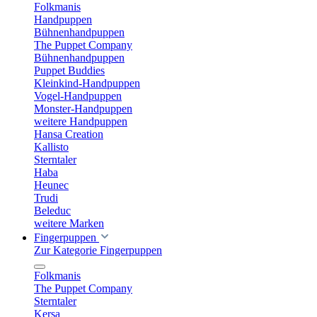
Folkmanis
Handpuppen
Bühnenhandpuppen
The Puppet Company
Bühnenhandpuppen
Puppet Buddies
Kleinkind-Handpuppen
Vogel-Handpuppen
Monster-Handpuppen
weitere Handpuppen
Hansa Creation
Kallisto
Sterntaler
Haba
Heunec
Trudi
Beleduc
weitere Marken
Fingerpuppen
Zur Kategorie Fingerpuppen
Folkmanis
The Puppet Company
Sterntaler
Kersa