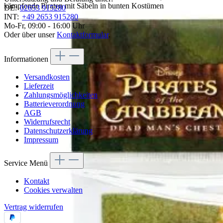
kämpfende Piraten mit Säbeln in bunten Kostümen
DE:
02653 915280
INT:
+49 2653 915280
Mo-Fr, 09:00 - 16:00 Uhr
Oder über unser
Kontaktformular
.
Informationen
Versandkosten
Lieferzeit
Zahlungsmöglichkeiten
Batterieverordnung
AGB
Widerrufsrecht
Datenschutzerklärung
Impressum
Service Menü
Kontakt
Cookies verwalten
Vertrag widerrufen