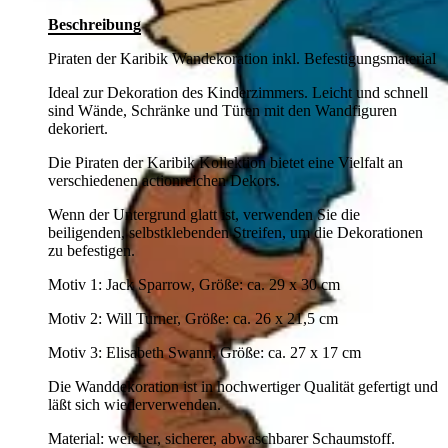
Beschreibung
Piraten der Karibik Wandekoration inkl. Befestigungsmaterial
Ideal zur Dekoration des Kinderzimmers. Leicht und schnell
sind Wände, Schränke und Türen mit den Wandfiguren
dekoriert.
Die Piraten der Karibik Kollektion bietet eine Vielfalt an
verschiedenen actionreichen Dekors.
Wenn der Untergrund glatt ist, verwenden Sie die
beiligenden, selbstklebenden Streifen, um die Dekorationen
zu befestigen.
Motiv 1: Jack Sparrow, Größe: ca. 29 x 30 cm
Motiv 2: Will Turner, Größe: ca. 26 x 21,5 cm
Motiv 3: Elisabeth Swann, Größe: ca. 27 x 17 cm
Die Wanddekoration ist in hochwertiger Qualität gefertigt und
läßt sich wiederverwenden.
Material: weicher, sicherer, abwaschbarer Schaumstoff.