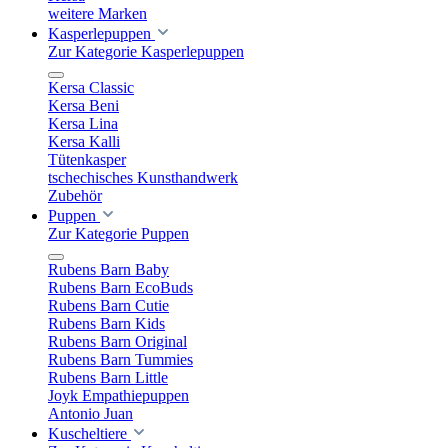
weitere Marken
Kasperlepuppen
Zur Kategorie Kasperlepuppen
Kersa Classic
Kersa Beni
Kersa Lina
Kersa Kalli
Tütenkasper
tschechisches Kunsthandwerk
Zubehör
Puppen
Zur Kategorie Puppen
Rubens Barn Baby
Rubens Barn EcoBuds
Rubens Barn Cutie
Rubens Barn Kids
Rubens Barn Original
Rubens Barn Tummies
Rubens Barn Little
Joyk Empathiepuppen
Antonio Juan
Kuscheltiere