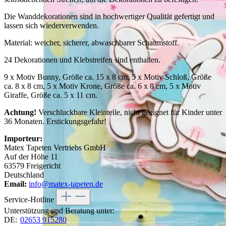
Die Wanddekorationen sind in hochwertiger Qualität gefertigt und
lassen sich wiederverwenden.
Material: weicher, sicherer, abwaschbarer Schaumstoff.
24 Dekorationen und Klebstreifen sind enthalten.
9 x Motiv Bunny, Größe ca. 15 x 8 cm, 5 x Motiv Schloß, Größe
ca. 8 x 8 cm, 5 x Motiv Krone, Größe ca. 6 x 8 cm, 5 x Motiv
Giraffe, Größe ca. 5 x 11 cm.
Achtung!
Verschluckbare Kleinteile, nicht geeignet für Kinder unter
36 Monaten. Erstickungsgefahr!
Importeur:
Matex Tapeten Vertriebs GmbH
Auf der Höhe 11
63579 Freigericht
Deutschland
Email:
info@matex-tapeten.de
Service-Hotline
Unterstützung und Beratung unter:
DE:
02653 915280