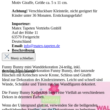
Motiv Giraffe, Größe ca. 5 x 11 cm.
Achtung!
Verschluckbare Kleinteile, nicht geeignet für
Kinder unter 36 Monaten. Erstickungsgefahr!
Importeur:
Matex Tapeten Vertriebs GmbH
Auf der Höhe 11
63579 Freigericht
Deutschland
Email:
info@matex-tapeten.de
Beschreibung
Menü schließen
Funny Bunny mini Wanddekoration 24-teilig, inkl.
decofun Mini-Wanddekoration Funny Bunny, drei tanzende
Befestigungsmaterial
Häschen mit Krönchen sowie Krone, Schloss und Giraffe
Ideal zur Dekoration des Kinderzimmers. Leicht und schnell sind
Wände, Schränke und Türen mit den Wandfiguren dekoriert.
Die Funny Bunny Kollektion bietet eine Vielfalt an verschiedenen
Dekors in dezenten Farben.
Wenn der Untergrund glatt ist, verwenden Sie die beiligenden,
selbstklebenden Streifen, um die Dekorationen zu befestigen.