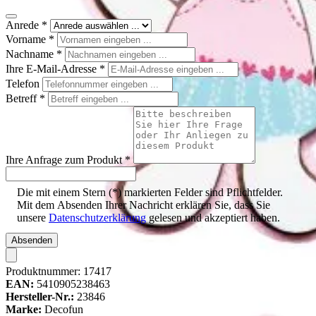
Anrede
*
Vorname
*
Nachname
*
Ihre E-Mail-Adresse
*
Telefon
Betreff
*
Ihre Anfrage zum Produkt
*
Die mit einem Stern (*) markierten Felder sind Pflichtfelder.
Mit dem Absenden Ihrer Nachricht erklären Sie, dass Sie
unsere
Datenschutzerklärung
gelesen und akzeptiert haben.
Absenden
Produktnummer:
17417
EAN:
5410905238463
Hersteller-Nr.:
23846
Marke:
Decofun