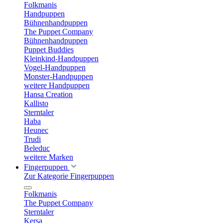
Folkmanis
Handpuppen
Bühnenhandpuppen
The Puppet Company
Bühnenhandpuppen
Puppet Buddies
Kleinkind-Handpuppen
Vogel-Handpuppen
Monster-Handpuppen
weitere Handpuppen
Hansa Creation
Kallisto
Sterntaler
Haba
Heunec
Trudi
Beleduc
weitere Marken
Fingerpuppen
Zur Kategorie Fingerpuppen
Folkmanis
The Puppet Company
Sterntaler
Kersa