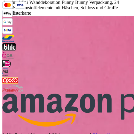
decofun Mini-Wanddekoration Funny Bunny Verpackung, 24
Mini-Schaumstoffelemente mit Häschen, Schloss und Giraffe
auf Blisterkarte