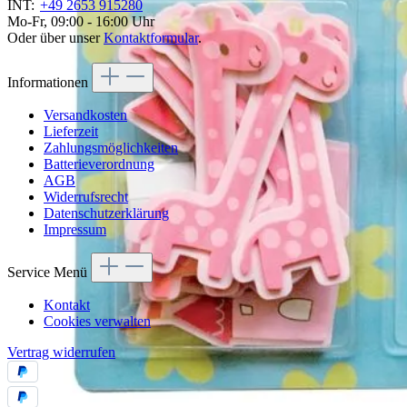
INT:
+49 2653 915280
Mo-Fr, 09:00 - 16:00 Uhr
Oder über unser
Kontaktformular
.
Informationen
Versandkosten
Lieferzeit
Zahlungsmöglichkeiten
Batterieverordnung
AGB
Widerrufsrecht
Datenschutzerklärung
Impressum
Service Menü
Kontakt
Cookies verwalten
Vertrag widerrufen