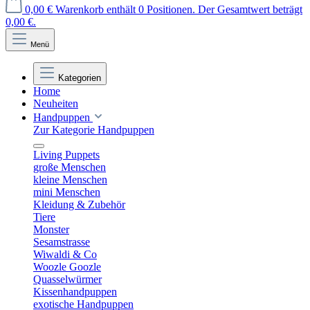
0,00 €
Warenkorb enthält 0 Positionen. Der Gesamtwert beträgt
0,00 €.
Menü
Kategorien
Home
Neuheiten
Handpuppen
Zur Kategorie Handpuppen
Living Puppets
große Menschen
kleine Menschen
mini Menschen
Kleidung & Zubehör
Tiere
Monster
Sesamstrasse
Wiwaldi & Co
Woozle Goozle
Quasselwürmer
Kissenhandpuppen
exotische Handpuppen