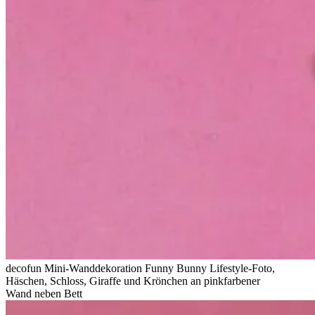
decofun Mini-Wanddekoration Funny Bunny Lifestyle-Foto,
Häschen, Schloss, Giraffe und Krönchen an pinkfarbener
Wand neben Bett