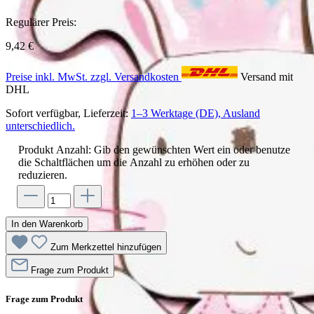
Regulärer Preis:
9,42 €
Preise inkl. MwSt. zzgl. Versandkosten
Versand mit
DHL
Sofort verfügbar, Lieferzeit:
1–3 Werktage (DE), Ausland
unterschiedlich.
Produkt Anzahl: Gib den gewünschten Wert ein oder benutze
die Schaltflächen um die Anzahl zu erhöhen oder zu
reduzieren.
In den Warenkorb
Zum Merkzettel hinzufügen
Frage zum Produkt
Frage zum Produkt