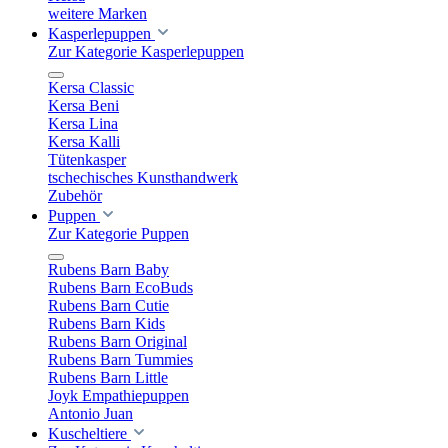
weitere Marken
Kasperlepuppen
Zur Kategorie Kasperlepuppen
Kersa Classic
Kersa Beni
Kersa Lina
Kersa Kalli
Tütenkasper
tschechisches Kunsthandwerk
Zubehör
Puppen
Zur Kategorie Puppen
Rubens Barn Baby
Rubens Barn EcoBuds
Rubens Barn Cutie
Rubens Barn Kids
Rubens Barn Original
Rubens Barn Tummies
Rubens Barn Little
Joyk Empathiepuppen
Antonio Juan
Kuscheltiere