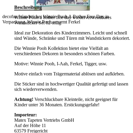
Beschreibung
decofun Wandsticker Winnie Puuh A Bother Free Day in
Winnie Pooh a bother free day wiederverwendbares
Verpackung, Winnie Puuh umarmt Ferkel
Wandsticker Set 12-teilig
Ideal zur Dekoration des Kinderzimmers. Leicht und schnell
sind Wände, Schränke und Türen mit Wandstickern dekoriert.
Die Winnie Pooh Kollektion bietet eine Vielfalt an
verschiedenen Dekoren in besonders schönen Farben.
Motive: Winnie Pooh, I-Aah, Ferkel, Tigger, usw.
Motive einfach vom Trägermaterial ablösen und aufkleben.
Die Sticker sind in hochwertiger Qualität gefertigt und lassen
sich wiederverwenden.
Achtung!
Verschluckbare Kleinteile, nicht geeignet für
Kinder unter 36 Monaten. Erstickungsgefahr!
Importeur:
Matex Tapeten Vertriebs GmbH
Auf der Höhe 11
63579 Freigericht