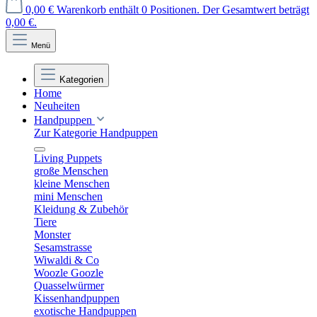
0,00 €
Warenkorb enthält 0 Positionen. Der Gesamtwert beträgt
0,00 €.
Menü
Kategorien
Home
Neuheiten
Handpuppen
Zur Kategorie Handpuppen
Living Puppets
große Menschen
kleine Menschen
mini Menschen
Kleidung & Zubehör
Tiere
Monster
Sesamstrasse
Wiwaldi & Co
Woozle Goozle
Quasselwürmer
Kissenhandpuppen
exotische Handpuppen