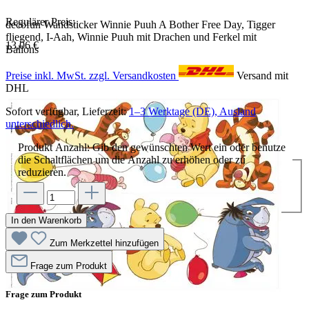
Regulärer Preis:
decofun Wandsticker Winnie Puuh A Bother Free Day, Tigger
fliegend, I-Aah, Winnie Puuh mit Drachen und Ferkel mit
13,06 €
Ballons
Preise inkl. MwSt. zzgl. Versandkosten
Versand mit
DHL
Sofort verfügbar, Lieferzeit:
1–3 Werktage (DE), Ausland
unterschiedlich.
Produkt Anzahl: Gib den gewünschten Wert ein oder benutze
die Schaltflächen um die Anzahl zu erhöhen oder zu
reduzieren.
In den Warenkorb
Zum Merkzettel hinzufügen
Frage zum Produkt
Frage zum Produkt