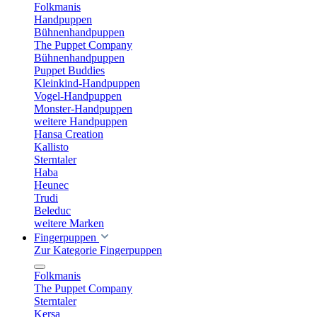
Folkmanis
Handpuppen
Bühnenhandpuppen
The Puppet Company
Bühnenhandpuppen
Puppet Buddies
Kleinkind-Handpuppen
Vogel-Handpuppen
Monster-Handpuppen
weitere Handpuppen
Hansa Creation
Kallisto
Sterntaler
Haba
Heunec
Trudi
Beleduc
weitere Marken
Fingerpuppen
Zur Kategorie Fingerpuppen
Folkmanis
The Puppet Company
Sterntaler
Kersa