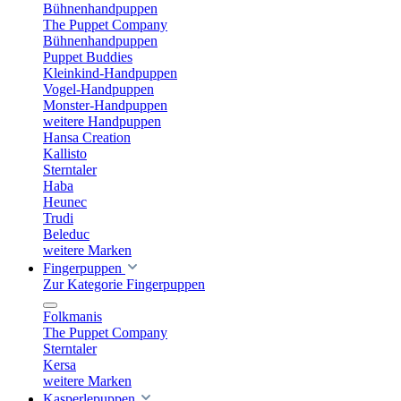
Bühnenhandpuppen
The Puppet Company
Bühnenhandpuppen
Puppet Buddies
Kleinkind-Handpuppen
Vogel-Handpuppen
Monster-Handpuppen
weitere Handpuppen
Hansa Creation
Kallisto
Sterntaler
Haba
Heunec
Trudi
Beleduc
weitere Marken
Fingerpuppen
Zur Kategorie Fingerpuppen
Folkmanis
The Puppet Company
Sterntaler
Kersa
weitere Marken
Kasperlepuppen