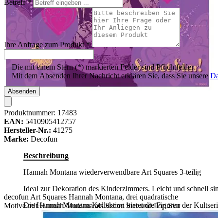
Betreff
*
Ihre Anfrage zum Produkt
*
Die mit einem Stern (*) markierten Felder sind Pflichtfelder.
Mit dem Absenden Ihrer Nachricht erklären Sie, dass Sie unsere
Da
Absenden
Produktnummer:
17483
EAN:
5410905412757
Hersteller-Nr.:
41275
Marke:
Decofun
Beschreibung
Hannah Montana wiederverwendbare Art Squares 3-teilig
Ideal zur Dekoration des Kinderzimmers. Leicht und schnell s
decofun Art Squares Hannah Montana, drei quadratische
Die Hannah Montana Kollektion bietet die Figuren der Kultser
Motive mit Hannah Montana als Secret Star und Pop Star