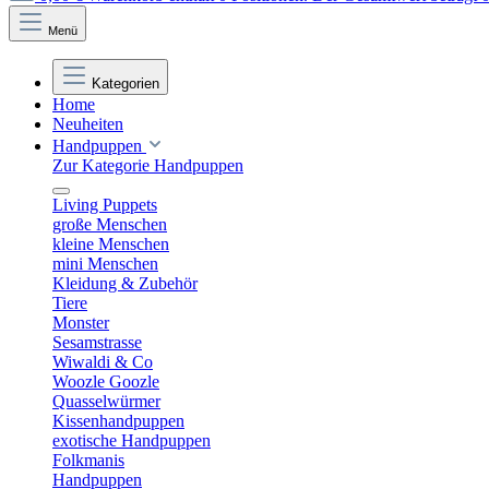
Menü
Kategorien
Home
Neuheiten
Handpuppen
Zur Kategorie Handpuppen
Living Puppets
große Menschen
kleine Menschen
mini Menschen
Kleidung & Zubehör
Tiere
Monster
Sesamstrasse
Wiwaldi & Co
Woozle Goozle
Quasselwürmer
Kissenhandpuppen
exotische Handpuppen
Folkmanis
Handpuppen