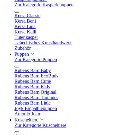
Zur Kategorie Kasperlepuppen
Kersa Classic
Kersa Beni
Kersa Lina
Kersa Kalli
Tütenkasper
tschechisches Kunsthandwerk
Zubehör
Puppen
Zur Kategorie Puppen
Rubens Barn Baby
Rubens Barn EcoBuds
Rubens Barn Cutie
Rubens Barn Kids
Rubens Barn Original
Rubens Barn Tummies
Rubens Barn Little
Joyk Empathiepuppen
Antonio Juan
Kuscheltiere
Zur Kategorie Kuscheltiere