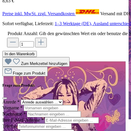
8,63 €
Preise inkl. MwSt. zzgl. Versandkosten
Versand mit D
Sofort verfügbar, Lieferzeit:
1–3 Werktage (DE), Ausland unterschiedl
Produkt Anzahl: Gib den gewünschten Wert ein oder benutze die S
In den Warenkorb
Zum Merkzettel hinzufügen
Frage zum Produkt
Frage zum Produkt
Anrede
*
Vorname
*
Nachname
*
Ihre E-Mail-Adresse
*
Telefon