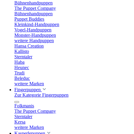
Bühnenhandpuppen
The Puppet Company
Bühnenhandpuppen
Puppet Buddies
Kleinkind-Handpuppen
Vogel-Handpuppen
Monster-Handpuppen
weitere Handpuppen
Hansa Creation
Kallisto
Sterntaler
Haba
Heunec
Trudi
Beleduc
weitere Marken
Fingerpuppen
Zur Kategorie Fingerpuppen
Folkmanis
The Puppet Company
Sterntaler
Kersa
weitere Marken
Kasperlepuppen