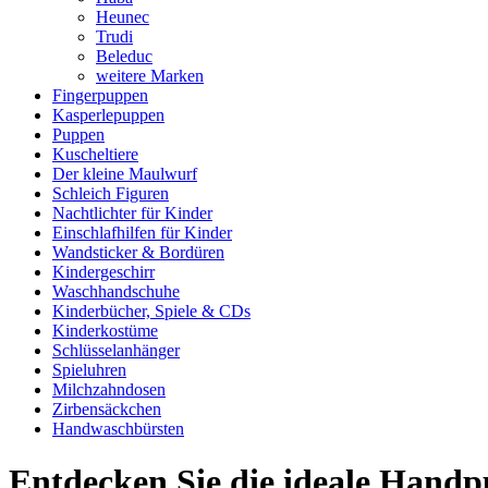
Heunec
Trudi
Beleduc
weitere Marken
Fingerpuppen
Kasperlepuppen
Puppen
Kuscheltiere
Der kleine Maulwurf
Schleich Figuren
Nachtlichter für Kinder
Einschlafhilfen für Kinder
Wandsticker & Bordüren
Kindergeschirr
Waschhandschuhe
Kinderbücher, Spiele & CDs
Kinderkostüme
Schlüsselanhänger
Spieluhren
Milchzahndosen
Zirbensäckchen
Handwaschbürsten
Entdecken Sie die ideale Handp