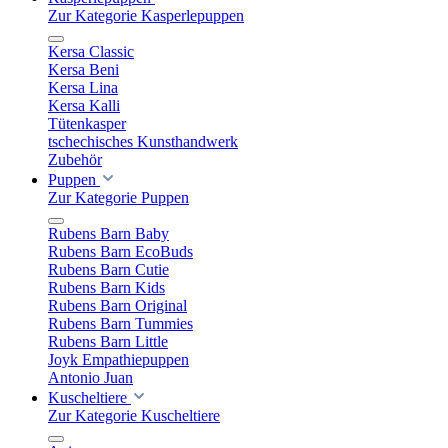
Zur Kategorie Kasperlepuppen
Kersa Classic
Kersa Beni
Kersa Lina
Kersa Kalli
Tütenkasper
tschechisches Kunsthandwerk
Zubehör
Puppen
Zur Kategorie Puppen
Rubens Barn Baby
Rubens Barn EcoBuds
Rubens Barn Cutie
Rubens Barn Kids
Rubens Barn Original
Rubens Barn Tummies
Rubens Barn Little
Joyk Empathiepuppen
Antonio Juan
Kuscheltiere
Zur Kategorie Kuscheltiere