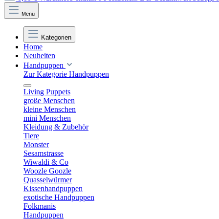
Menü
Kategorien
Home
Neuheiten
Handpuppen
Zur Kategorie Handpuppen
Living Puppets
große Menschen
kleine Menschen
mini Menschen
Kleidung & Zubehör
Tiere
Monster
Sesamstrasse
Wiwaldi & Co
Woozle Goozle
Quasselwürmer
Kissenhandpuppen
exotische Handpuppen
Folkmanis
Handpuppen