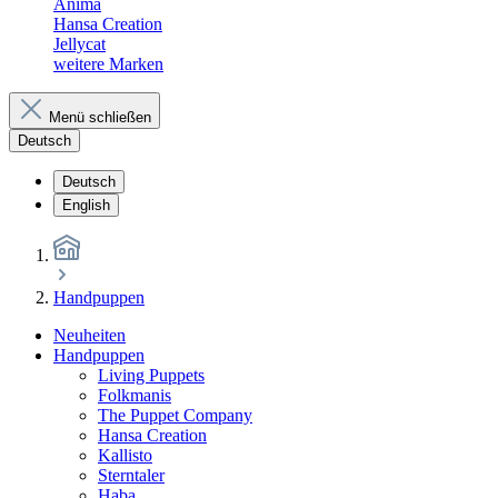
Anima
Hansa Creation
Jellycat
weitere Marken
Menü schließen
Deutsch
Deutsch
English
Handpuppen
Neuheiten
Handpuppen
Living Puppets
Folkmanis
The Puppet Company
Hansa Creation
Kallisto
Sterntaler
Haba