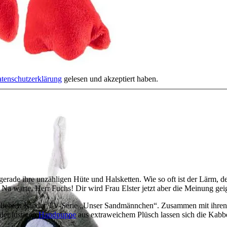
tenschutzerklärung
gelesen und akzeptiert haben.
 gerade ihre unzähligen Hüte und Halsketten. Wie so oft ist der Lärm, 
en. Na warte, Herr Fuchs! Dir wird Frau Elster jetzt aber die Meinung gei
beliebten Kinder TV-Serie „Unser Sandmännchen“. Zusammen mit ihren Fr
der lustigen
Handpuppe
aus extraweichem Plüsch lassen sich die Kabb