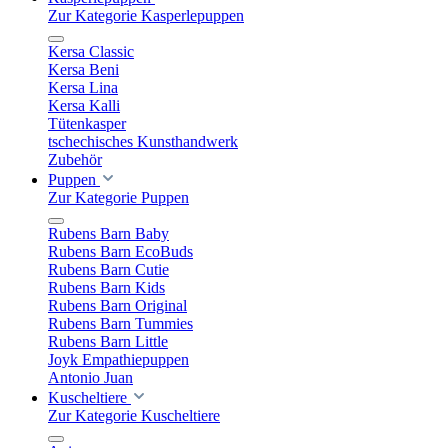
Zur Kategorie Kasperlepuppen
Kersa Classic
Kersa Beni
Kersa Lina
Kersa Kalli
Tütenkasper
tschechisches Kunsthandwerk
Zubehör
Puppen
Zur Kategorie Puppen
Rubens Barn Baby
Rubens Barn EcoBuds
Rubens Barn Cutie
Rubens Barn Kids
Rubens Barn Original
Rubens Barn Tummies
Rubens Barn Little
Joyk Empathiepuppen
Antonio Juan
Kuscheltiere
Zur Kategorie Kuscheltiere