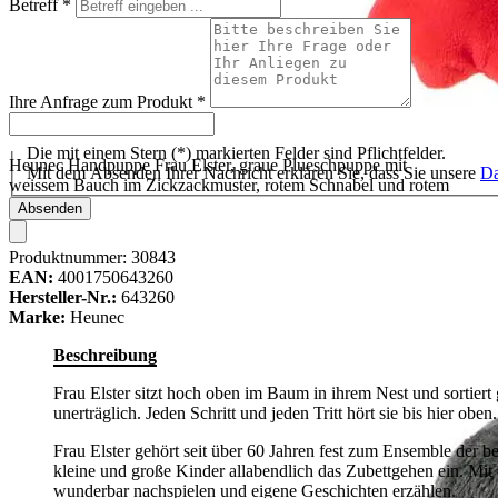
Betreff
*
Ihre Anfrage zum Produkt
*
Die mit einem Stern (*) markierten Felder sind Pflichtfelder.
Heunec Handpuppe Frau Elster, graue Plueschpuppe mit
Mit dem Absenden Ihrer Nachricht erklären Sie, dass Sie unsere
Da
weissem Bauch im Zickzackmuster, rotem Schnabel und rotem
Kragen
Absenden
Produktnummer:
30843
EAN:
4001750643260
Hersteller-Nr.:
643260
Marke:
Heunec
Beschreibung
Frau Elster sitzt hoch oben im Baum in ihrem Nest und sortiert
unerträglich. Jeden Schritt und jeden Tritt hört sie bis hier ob
Frau Elster gehört seit über 60 Jahren fest zum Ensemble der 
kleine und große Kinder allabendlich das Zubettgehen ein. Mit 
wunderbar nachspielen und eigene Geschichten erzählen.