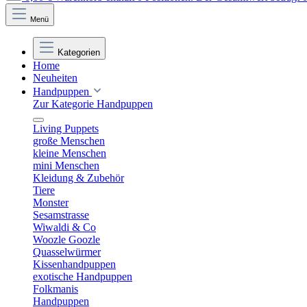
Menü
Kategorien
Home
Neuheiten
Handpuppen
Zur Kategorie Handpuppen
Living Puppets
große Menschen
kleine Menschen
mini Menschen
Kleidung & Zubehör
Tiere
Monster
Sesamstrasse
Wiwaldi & Co
Woozle Goozle
Quasselwürmer
Kissenhandpuppen
exotische Handpuppen
Folkmanis
Handpuppen