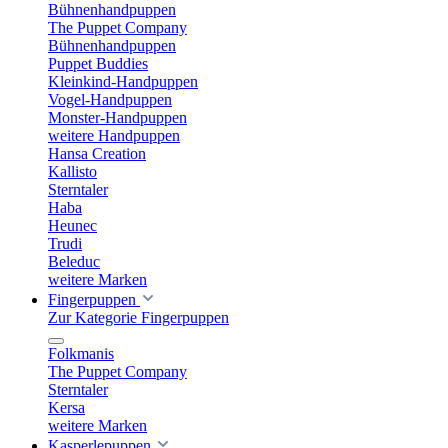
Bühnenhandpuppen
The Puppet Company
Bühnenhandpuppen
Puppet Buddies
Kleinkind-Handpuppen
Vogel-Handpuppen
Monster-Handpuppen
weitere Handpuppen
Hansa Creation
Kallisto
Sterntaler
Haba
Heunec
Trudi
Beleduc
weitere Marken
Fingerpuppen
Zur Kategorie Fingerpuppen
Folkmanis
The Puppet Company
Sterntaler
Kersa
weitere Marken
Kasperlepuppen