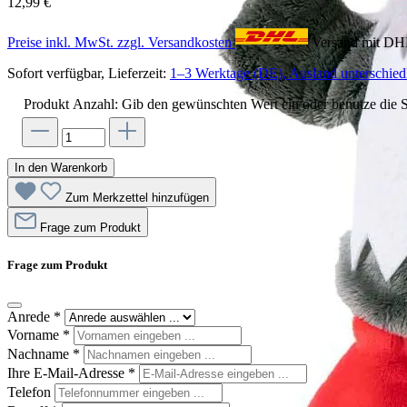
12,99 €
Preise inkl. MwSt. zzgl. Versandkosten
Versand mit D
Sofort verfügbar, Lieferzeit:
1–3 Werktage (DE), Ausland unterschiedl
Produkt Anzahl: Gib den gewünschten Wert ein oder benutze die S
In den Warenkorb
Zum Merkzettel hinzufügen
Frage zum Produkt
Frage zum Produkt
Anrede
*
Vorname
*
Nachname
*
Ihre E-Mail-Adresse
*
Telefon