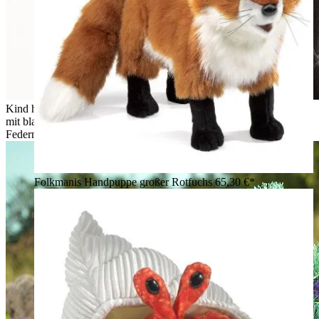
Kind hält Folkmanis Handpuppe kleiner Pfau vor sein Gesicht,
mit blauem Gefieder und grünem Rad aus Pfauenaugen-
Federn.
Folkmanis Handpuppe großer Rotfuchs
65,30 €*