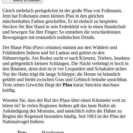
Menü schließen
Gleich mehrfach preisgekrönt ist der große Pfau von Folkmanis.
Jetzt hat Folkmanis einen kleinen Pfau in den gleichen
märchenhaften Farben geschaffen. Er ist einfach zu bespielen.
Stecken Sie Ihre Hand in sein Federkleid wie in einen Handschuh
und bewegen Sie Ihre Finger: So entstehen die verschiedensten
Bewegungen mit erstaunlich realistischen Details.
Der Blaue Pfau (Pavo cristatus) stammt aus den Wäldern und
Feldrändern Indiens und Sri Lankas und gehört zu den
Hühnervögeln. Am Boden sucht er nach Körnern, Trieben, Insekten
und gelegentlich kleinen Schlangen. Die Nacht verbringt er hoch in
den Bäumen, denn dort ist er vor Leoparden und Schakalen sicher.
Nur der Hahn trägt die lange Schleppe; die Henne ist bräunlich
gefärbt und bleibt zwischen Gras und Gebüsch beinahe unsichtbar.
Trotz seines Gewichts fliegt der
Pfau
kurze Strecken durchaus
kräftig.
Wussten Sie, dass der Ruf des Pfaus über einen Kilometer weit zu
hören ist? In vielen Regionen Indiens gilt das laute Rufen als
Ankündigung des Monsuns, und tatsächlich rufen die Hähne zu
Beginn der Regenzeit besonders häufig. Seit 1963 ist der Pfau der
Nationalvogel Indiens.
Typ:
Handpuppe