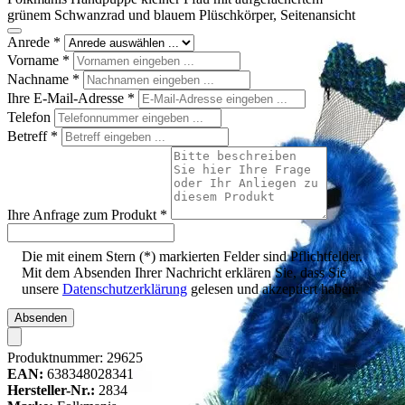
grünem Schwanzrad und blauem Plüschkörper, Seitenansicht
Anrede
*
Vorname
*
Nachname
*
Ihre E-Mail-Adresse
*
Telefon
Betreff
*
Ihre Anfrage zum Produkt
*
Die mit einem Stern (*) markierten Felder sind Pflichtfelder.
Mit dem Absenden Ihrer Nachricht erklären Sie, dass Sie
unsere
Datenschutzerklärung
gelesen und akzeptiert haben.
Absenden
Produktnummer:
29625
EAN:
638348028341
Hersteller-Nr.:
2834