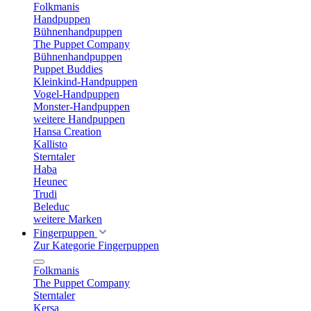
Folkmanis
Handpuppen
Bühnenhandpuppen
The Puppet Company
Bühnenhandpuppen
Puppet Buddies
Kleinkind-Handpuppen
Vogel-Handpuppen
Monster-Handpuppen
weitere Handpuppen
Hansa Creation
Kallisto
Sterntaler
Haba
Heunec
Trudi
Beleduc
weitere Marken
Fingerpuppen
Zur Kategorie Fingerpuppen
Folkmanis
The Puppet Company
Sterntaler
Kersa