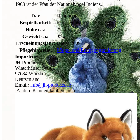
1963 ist der Pfau der Nationalvogel Indiens.
Typ:
Handpuppe
Bespielbarkeit:
Kopf, Schwanz
Höhe ca.:
25 cm
Gewicht ca.:
95 g
Erscheinungsjahr:
Januar 2009
Pflegehinweise:
Pflege- und Reinigungsanleitung
Importeur:
JH-Products
Winterhäuser Str. 81
97084 Würzburg
Deutschland
Email:
info@jh-products.de
Andere Kunden kauften auch