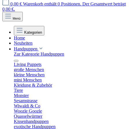
0,00 €
Warenkorb enthält 0 Positionen. Der Gesamtwert beträgt
0,00 €.
Menü
Kategorien
Home
Neuheiten
Handpuppen
Zur Kategorie Handpuppen
Living Puppets
große Menschen
kleine Menschen
mini Menschen
Kleidung & Zubehör
Tiere
Monster
Sesamstrasse
Wiwaldi & Co
Woozle Goozle
Quasselwürmer
Kissenhandpuppen
exotische Handpuppen