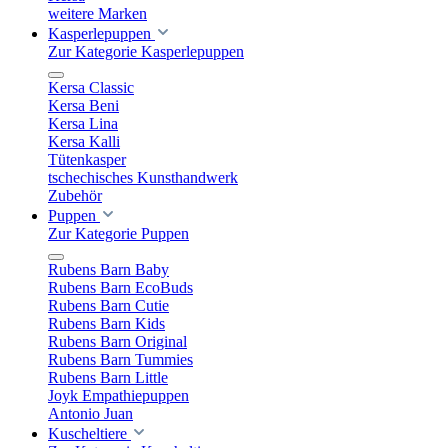
weitere Marken
Kasperlepuppen
Zur Kategorie Kasperlepuppen
Kersa Classic
Kersa Beni
Kersa Lina
Kersa Kalli
Tütenkasper
tschechisches Kunsthandwerk
Zubehör
Puppen
Zur Kategorie Puppen
Rubens Barn Baby
Rubens Barn EcoBuds
Rubens Barn Cutie
Rubens Barn Kids
Rubens Barn Original
Rubens Barn Tummies
Rubens Barn Little
Joyk Empathiepuppen
Antonio Juan
Kuscheltiere