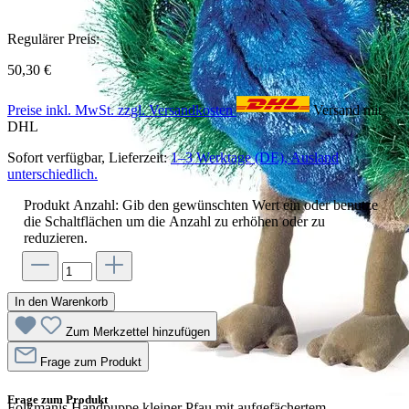
Regulärer Preis:
50,30 €
Preise inkl. MwSt. zzgl. Versandkosten
Versand mit
DHL
Sofort verfügbar, Lieferzeit:
1–3 Werktage (DE), Ausland
unterschiedlich.
Produkt Anzahl: Gib den gewünschten Wert ein oder benutze
die Schaltflächen um die Anzahl zu erhöhen oder zu
reduzieren.
In den Warenkorb
Zum Merkzettel hinzufügen
Frage zum Produkt
Frage zum Produkt
Folkmanis Handpuppe kleiner Pfau mit aufgefächertem