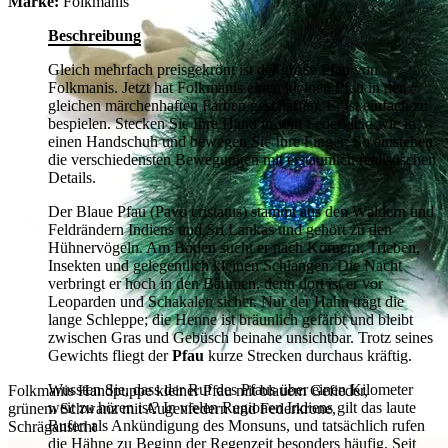
Marke:
Folkmanis
Beschreibung
Gleich mehrfach preisgekrönt ist der große Pfau von
Folkmanis. Jetzt hat Folkmanis einen kleinen Pfau in den
gleichen märchenhaften Farben geschaffen. Er ist einfach zu
bespielen. Stecken Sie Ihre Hand in sein Federkleid wie in
einen Handschuh und bewegen Sie Ihre Finger: So entstehen
die verschiedensten Bewegungen mit erstaunlich realistischen
Details.
Der Blaue Pfau (Pavo cristatus) stammt aus den Wäldern und
Feldrändern Indiens und Sri Lankas und gehört zu den
Hühnervögeln. Am Boden sucht er nach Körnern, Trieben,
Insekten und gelegentlich kleinen Schlangen. Die Nacht
verbringt er hoch in den Bäumen, denn dort ist er vor
Leoparden und Schakalen sicher. Nur der Hahn trägt die
lange Schleppe; die Henne ist bräunlich gefärbt und bleibt
zwischen Gras und Gebüsch beinahe unsichtbar. Trotz seines
Gewichts fliegt der
Pfau
kurze Strecken durchaus kräftig.
Wussten Sie, dass der Ruf des Pfaus über einen Kilometer
Folkmanis Handpuppe kleiner Pfau mit blauem Gefieder,
weit zu hören ist? In vielen Regionen Indiens gilt das laute
grünem Schwanz mit Augenfedern und Federkrone,
Rufen als Ankündigung des Monsuns, und tatsächlich rufen
Schrägansicht
die Hähne zu Beginn der Regenzeit besonders häufig. Seit