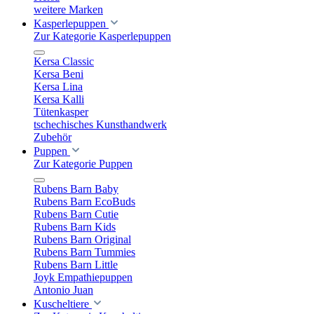
weitere Marken
Kasperlepuppen
Zur Kategorie Kasperlepuppen
Kersa Classic
Kersa Beni
Kersa Lina
Kersa Kalli
Tütenkasper
tschechisches Kunsthandwerk
Zubehör
Puppen
Zur Kategorie Puppen
Rubens Barn Baby
Rubens Barn EcoBuds
Rubens Barn Cutie
Rubens Barn Kids
Rubens Barn Original
Rubens Barn Tummies
Rubens Barn Little
Joyk Empathiepuppen
Antonio Juan
Kuscheltiere