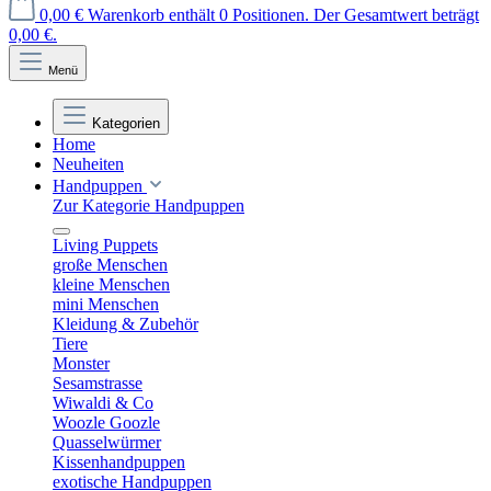
0,00 €
Warenkorb enthält 0 Positionen. Der Gesamtwert beträgt
0,00 €.
Menü
Kategorien
Home
Neuheiten
Handpuppen
Zur Kategorie Handpuppen
Living Puppets
große Menschen
kleine Menschen
mini Menschen
Kleidung & Zubehör
Tiere
Monster
Sesamstrasse
Wiwaldi & Co
Woozle Goozle
Quasselwürmer
Kissenhandpuppen
exotische Handpuppen