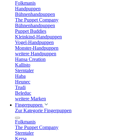
Folkmanis
Handpuppen
Bühnenhandpuppen
The Puppet Company
Bühnenhandpuppen
Puppet Buddies
Kleinkind-Handpuppen
Vogel-Handpuppen
Monster-Handpuppen
weitere Handpuppen
Hansa Creation
Kallisto
Sterntaler
Haba
Heunec
Trudi
Beleduc
weitere Marken
Fingerpuppen
Zur Kategorie Fingerpuppen
Folkmanis
The Puppet Company
Sterntaler
Kersa