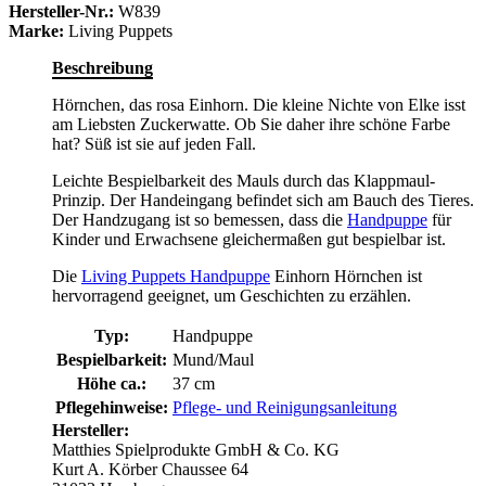
Hersteller-Nr.:
W839
Marke:
Living Puppets
Beschreibung
Hörnchen, das rosa Einhorn. Die kleine Nichte von Elke isst
am Liebsten Zuckerwatte. Ob Sie daher ihre schöne Farbe
hat? Süß ist sie auf jeden Fall.
Leichte Bespielbarkeit des Mauls durch das Klappmaul-
Prinzip. Der Handeingang befindet sich am Bauch des Tieres.
Der Handzugang ist so bemessen, dass die
Handpuppe
für
Kinder und Erwachsene gleichermaßen gut bespielbar ist.
Die
Living Puppets Handpuppe
Einhorn Hörnchen ist
hervorragend geeignet, um Geschichten zu erzählen.
Typ:
Handpuppe
Bespielbarkeit:
Mund/Maul
Höhe ca.:
37 cm
Pflegehinweise:
Pflege- und Reinigungsanleitung
Hersteller:
Matthies Spielprodukte GmbH & Co. KG
Kurt A. Körber Chaussee 64