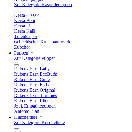
Zur Kategorie Kasperlepuppen
Kersa Classic
Kersa Beni
Kersa Lina
Kersa Kalli
Tütenkasper
tschechisches Kunsthandwerk
Zubehör
Puppen
Zur Kategorie Puppen
Rubens Barn Baby
Rubens Barn EcoBuds
Rubens Barn Cutie
Rubens Barn Kids
Rubens Barn Original
Rubens Barn Tummies
Rubens Barn Little
Joyk Empathiepuppen
Antonio Juan
Kuscheltiere
Zur Kategorie Kuscheltiere