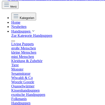
Menü
Kategorien
Home
Neuheiten
Handpuppen
Zur Kategorie Handpuppen
Living Puppets
große Menschen
kleine Menschen
mini Menschen
Kleidung & Zubehör
Tiere
Monster
Sesamstrasse
Wiwaldi & Co
Woozle Goozle
Quasselwürmer
Kissenhandpuppen
exotische Handpuppen
Folkmanis
Handpuppen