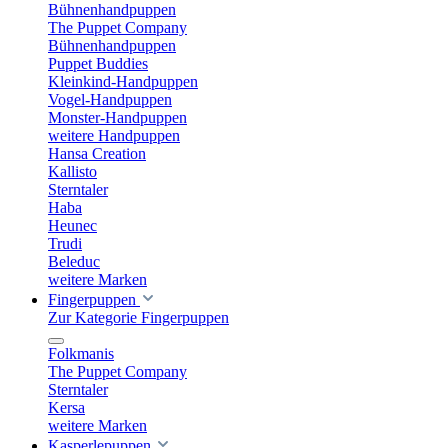
Bühnenhandpuppen
The Puppet Company
Bühnenhandpuppen
Puppet Buddies
Kleinkind-Handpuppen
Vogel-Handpuppen
Monster-Handpuppen
weitere Handpuppen
Hansa Creation
Kallisto
Sterntaler
Haba
Heunec
Trudi
Beleduc
weitere Marken
Fingerpuppen
Zur Kategorie Fingerpuppen
Folkmanis
The Puppet Company
Sterntaler
Kersa
weitere Marken
Kasperlepuppen