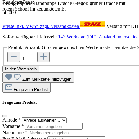
Regulärer Preis:
Living Puppets Handpuppe Drache Gregor: grüner Drache mit
rotem Schopf im gepunkteten Ei
50,00 €
Preise inkl. MwSt. zzgl. Versandkosten
Versand mit D
Sofort verfügbar, Lieferzeit:
1–3 Werktage (DE), Ausland unterschiedl
Produkt Anzahl: Gib den gewünschten Wert ein oder benutze die S
In den Warenkorb
Zum Merkzettel hinzufügen
Frage zum Produkt
Frage zum Produkt
Anrede
*
Vorname
*
Nachname
*