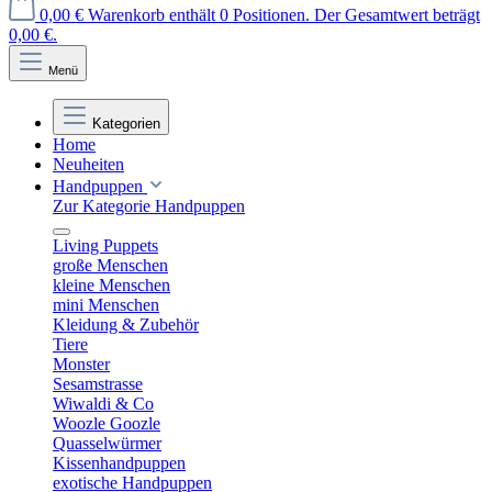
0,00 €
Warenkorb enthält 0 Positionen. Der Gesamtwert beträgt
0,00 €.
Menü
Kategorien
Home
Neuheiten
Handpuppen
Zur Kategorie Handpuppen
Living Puppets
große Menschen
kleine Menschen
mini Menschen
Kleidung & Zubehör
Tiere
Monster
Sesamstrasse
Wiwaldi & Co
Woozle Goozle
Quasselwürmer
Kissenhandpuppen
exotische Handpuppen