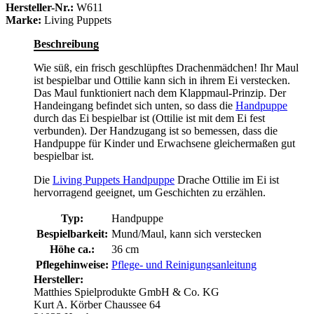
Hersteller-Nr.:
W611
Marke:
Living Puppets
Beschreibung
Wie süß, ein frisch geschlüpftes Drachenmädchen! Ihr Maul
ist bespielbar und Ottilie kann sich in ihrem Ei verstecken.
Das Maul funktioniert nach dem Klappmaul-Prinzip. Der
Handeingang befindet sich unten, so dass die
Handpuppe
durch das Ei bespielbar ist (Ottilie ist mit dem Ei fest
verbunden). Der Handzugang ist so bemessen, dass die
Handpuppe für Kinder und Erwachsene gleichermaßen gut
bespielbar ist.
Die
Living Puppets Handpuppe
Drache Ottilie im Ei ist
hervorragend geeignet, um Geschichten zu erzählen.
Typ:
Handpuppe
Bespielbarkeit:
Mund/Maul, kann sich verstecken
Höhe ca.:
36 cm
Pflegehinweise:
Pflege- und Reinigungsanleitung
Hersteller:
Matthies Spielprodukte GmbH & Co. KG
Kurt A. Körber Chaussee 64