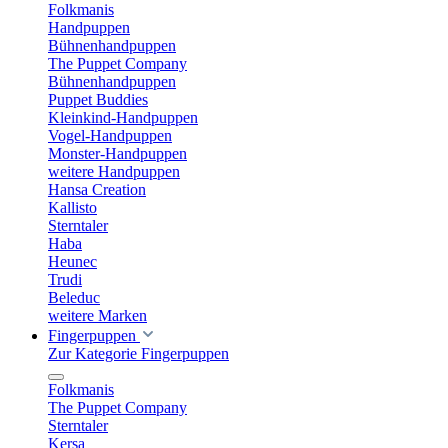
Folkmanis
Handpuppen
Bühnenhandpuppen
The Puppet Company
Bühnenhandpuppen
Puppet Buddies
Kleinkind-Handpuppen
Vogel-Handpuppen
Monster-Handpuppen
weitere Handpuppen
Hansa Creation
Kallisto
Sterntaler
Haba
Heunec
Trudi
Beleduc
weitere Marken
Fingerpuppen
Zur Kategorie Fingerpuppen
Folkmanis
The Puppet Company
Sterntaler
Kersa