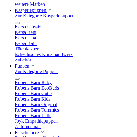
weitere Marken
Kasperlepuppen
Zur Kategorie Kasperlepuppen
Kersa Classic
Kersa Beni
Kersa Lina
Kersa Kalli
Tütenkasper
tschechisches Kunsthandwerk
Zubehör
Puppen
Zur Kategorie Puppen
Rubens Barn Baby
Rubens Barn EcoBuds
Rubens Barn Cutie
Rubens Barn Kids
Rubens Barn Original
Rubens Barn Tummies
Rubens Barn Little
Joyk Empathiepuppen
Antonio Juan
Kuscheltiere