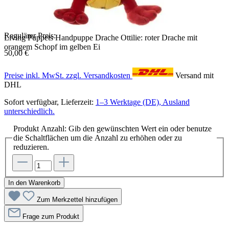
Regulärer Preis:
Living Puppets Handpuppe Drache Ottilie: roter Drache mit
orangem Schopf im gelben Ei
50,00 €
Preise inkl. MwSt. zzgl. Versandkosten
Versand mit
DHL
Sofort verfügbar, Lieferzeit:
1–3 Werktage (DE), Ausland
unterschiedlich.
Produkt Anzahl: Gib den gewünschten Wert ein oder benutze
die Schaltflächen um die Anzahl zu erhöhen oder zu
reduzieren.
In den Warenkorb
Zum Merkzettel hinzufügen
Frage zum Produkt