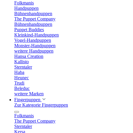
Folkmanis
Handpuppen
Bühnenhandpuppen
The Puppet Company
Bühnenhandpuppen
Puppet Buddies
Kleinkind-Handpuppen
Vogel-Handpuppen
Monster-Handpuppen
weitere Handpuppen
Hansa Creation
Kallisto
Sterntaler
Haba
Heunec
Trudi
Beleduc
weitere Marken
Fingerpuppen
Zur Kategorie Fingerpuppen
Folkmanis
The Puppet Company
Sterntaler
Kersa