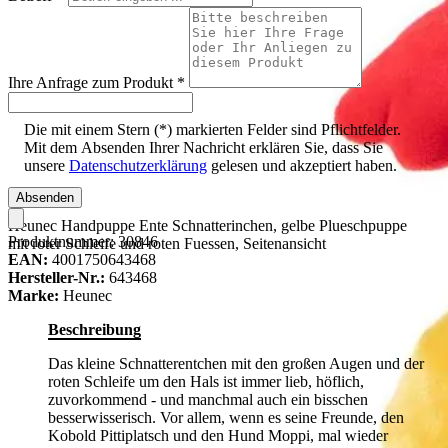
Ihre Anfrage zum Produkt
*
Die mit einem Stern (*) markierten Felder sind Pflichtfelder.
Mit dem Absenden Ihrer Nachricht erklären Sie, dass Sie
unsere
Datenschutzerklärung
gelesen und akzeptiert haben.
Absenden
Heunec Handpuppe Ente Schnatterinchen, gelbe Plueschpuppe
Produktnummer:
30846
mit roter Schleife und roten Fuessen, Seitenansicht
EAN:
4001750643468
Hersteller-Nr.:
643468
Marke:
Heunec
Beschreibung
Das kleine Schnatterentchen mit den großen Augen und der
roten Schleife um den Hals ist immer lieb, höflich,
zuvorkommend - und manchmal auch ein bisschen
besserwisserisch. Vor allem, wenn es seine Freunde, den
Kobold Pittiplatsch und den Hund Moppi, mal wieder