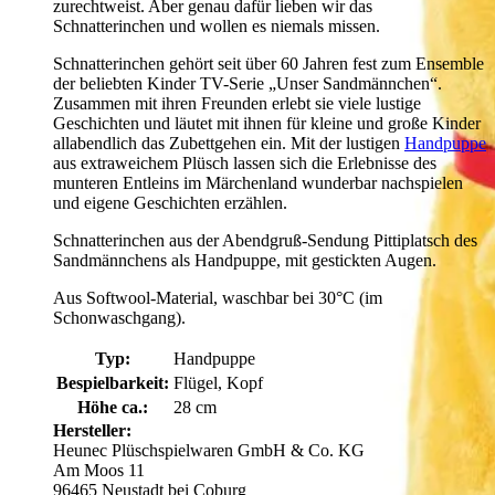
zurechtweist. Aber genau dafür lieben wir das
Schnatterinchen und wollen es niemals missen.
Schnatterinchen gehört seit über 60 Jahren fest zum Ensemble
der beliebten Kinder TV-Serie „Unser Sandmännchen“.
Zusammen mit ihren Freunden erlebt sie viele lustige
Geschichten und läutet mit ihnen für kleine und große Kinder
allabendlich das Zubettgehen ein. Mit der lustigen
Handpuppe
aus extraweichem Plüsch lassen sich die Erlebnisse des
munteren Entleins im Märchenland wunderbar nachspielen
und eigene Geschichten erzählen.
Schnatterinchen aus der Abendgruß-Sendung Pittiplatsch des
Sandmännchens als Handpuppe, mit gestickten Augen.
Aus Softwool-Material, waschbar bei 30°C (im
Schonwaschgang).
Typ:
Handpuppe
Bespielbarkeit:
Flügel, Kopf
Höhe ca.:
28 cm
Hersteller:
Heunec Plüschspielwaren GmbH & Co. KG
Am Moos 11
96465 Neustadt bei Coburg