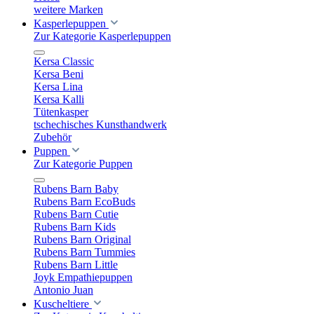
weitere Marken
Kasperlepuppen
Zur Kategorie Kasperlepuppen
Kersa Classic
Kersa Beni
Kersa Lina
Kersa Kalli
Tütenkasper
tschechisches Kunsthandwerk
Zubehör
Puppen
Zur Kategorie Puppen
Rubens Barn Baby
Rubens Barn EcoBuds
Rubens Barn Cutie
Rubens Barn Kids
Rubens Barn Original
Rubens Barn Tummies
Rubens Barn Little
Joyk Empathiepuppen
Antonio Juan
Kuscheltiere