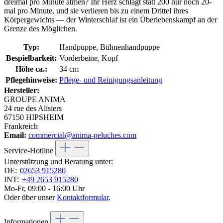
dreimal pro Minute atmen? Ihr Herz schlägt statt 200 nur noch 20-
mal pro Minute, und sie verlieren bis zu einem Drittel ihres
Körpergewichts — der Winterschlaf ist ein Überlebenskampf an der
Grenze des Möglichen.
Typ:
Handpuppe, Bühnenhandpuppe
Bespielbarkeit:
Vorderbeine, Kopf
Höhe ca.:
34 cm
Pflegehinweise:
Pflege- und Reinigungsanleitung
Hersteller:
GROUPE ANIMA
24 rue des Alisiers
67150 HIPSHEIM
Frankreich
Email:
commercial@anima-peluches.com
Service-Hotline
Unterstützung und Beratung unter:
DE:
02653 915280
INT:
+49 2653 915280
Mo-Fr, 09:00 - 16:00 Uhr
Oder über unser
Kontaktformular
.
Informationen