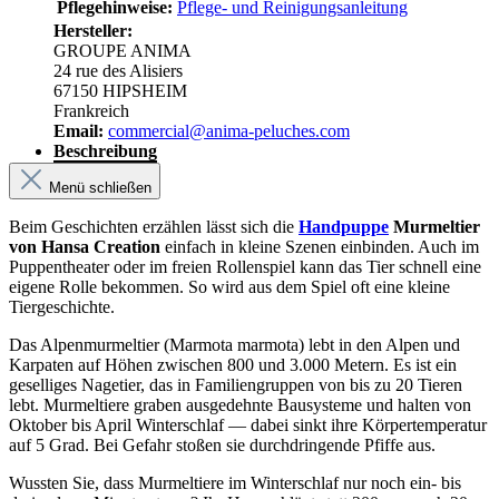
Pflegehinweise:
Pflege- und Reinigungsanleitung
Hersteller:
GROUPE ANIMA
24 rue des Alisiers
67150 HIPSHEIM
Frankreich
Email:
commercial@anima-peluches.com
Beschreibung
Menü schließen
Beim Geschichten erzählen lässt sich die
Handpuppe
Murmeltier
von Hansa Creation
einfach in kleine Szenen einbinden. Auch im
Puppentheater oder im freien Rollenspiel kann das Tier schnell eine
eigene Rolle bekommen. So wird aus dem Spiel oft eine kleine
Tiergeschichte.
Das Alpenmurmeltier (Marmota marmota) lebt in den Alpen und
Karpaten auf Höhen zwischen 800 und 3.000 Metern. Es ist ein
geselliges Nagetier, das in Familiengruppen von bis zu 20 Tieren
lebt. Murmeltiere graben ausgedehnte Bausysteme und halten von
Oktober bis April Winterschlaf — dabei sinkt ihre Körpertemperatur
auf 5 Grad. Bei Gefahr stoßen sie durchdringende Pfiffe aus.
Wussten Sie, dass Murmeltiere im Winterschlaf nur noch ein- bis