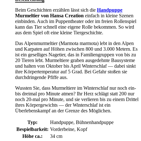
Beim Geschichten erzählen lässt sich die
Handpuppe
Murmeltier von Hansa Creation
einfach in kleine Szenen
einbinden. Auch im Puppentheater oder im freien Rollenspiel
kann das Tier schnell eine eigene Rolle bekommen. So wird
aus dem Spiel oft eine kleine Tiergeschichte.
Das Alpenmurmeltier (Marmota marmota) lebt in den Alpen
und Karpaten auf Höhen zwischen 800 und 3.000 Metern. Es
ist ein geselliges Nagetier, das in Familiengruppen von bis zu
20 Tieren lebt. Murmeltiere graben ausgedehnte Bausysteme
und halten von Oktober bis April Winterschlaf — dabei sinkt
ihre Körpertemperatur auf 5 Grad. Bei Gefahr stoßen sie
durchdringende Pfiffe aus.
Wussten Sie, dass Murmeltiere im Winterschlaf nur noch ein-
bis dreimal pro Minute atmen? Ihr Herz schlägt statt 200 nur
noch 20-mal pro Minute, und sie verlieren bis zu einem Drittel
ihres Körpergewichts — der Winterschlaf ist ein
Überlebenskampf an der Grenze des Möglichen.
Typ:
Handpuppe, Bühnenhandpuppe
Bespielbarkeit:
Vorderbeine, Kopf
Höhe ca.:
34 cm