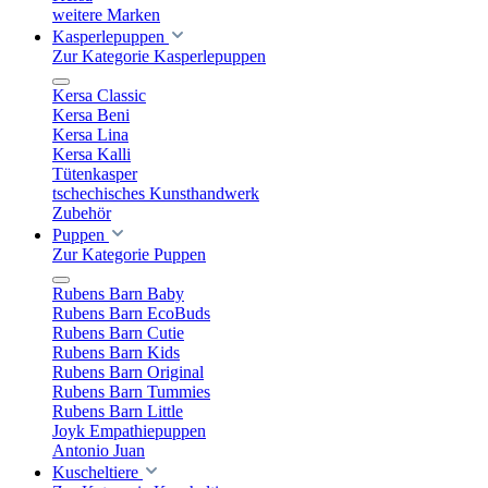
weitere Marken
Kasperlepuppen
Zur Kategorie Kasperlepuppen
Kersa Classic
Kersa Beni
Kersa Lina
Kersa Kalli
Tütenkasper
tschechisches Kunsthandwerk
Zubehör
Puppen
Zur Kategorie Puppen
Rubens Barn Baby
Rubens Barn EcoBuds
Rubens Barn Cutie
Rubens Barn Kids
Rubens Barn Original
Rubens Barn Tummies
Rubens Barn Little
Joyk Empathiepuppen
Antonio Juan
Kuscheltiere