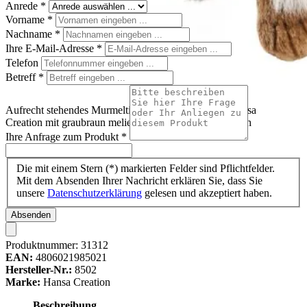
Anrede
*
Vorname
*
Nachname
*
Ihre E-Mail-Adresse
*
Telefon
Betreff
*
Aufrecht stehendes Murmeltier als Handpuppe von Hansa
Creation mit graubraun meliertem Fell und hellem Bauch
Ihre Anfrage zum Produkt
*
Die mit einem Stern (*) markierten Felder sind Pflichtfelder.
Mit dem Absenden Ihrer Nachricht erklären Sie, dass Sie
unsere
Datenschutzerklärung
gelesen und akzeptiert haben.
Absenden
Produktnummer:
31312
EAN:
4806021985021
Hersteller-Nr.:
8502
Marke:
Hansa Creation
Beschreibung