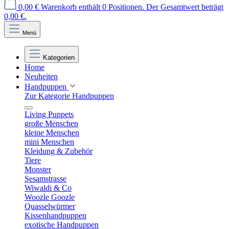
0,00 €
Warenkorb enthält 0 Positionen. Der Gesamtwert beträgt
0,00 €.
Menü
Kategorien
Home
Neuheiten
Handpuppen
Zur Kategorie Handpuppen
Living Puppets
große Menschen
kleine Menschen
mini Menschen
Kleidung & Zubehör
Tiere
Monster
Sesamstrasse
Wiwaldi & Co
Woozle Goozle
Quasselwürmer
Kissenhandpuppen
exotische Handpuppen