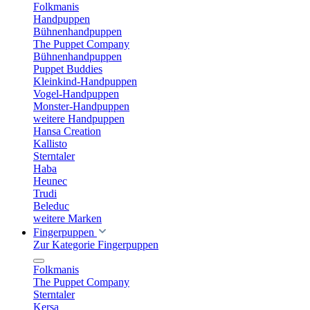
Folkmanis
Handpuppen
Bühnenhandpuppen
The Puppet Company
Bühnenhandpuppen
Puppet Buddies
Kleinkind-Handpuppen
Vogel-Handpuppen
Monster-Handpuppen
weitere Handpuppen
Hansa Creation
Kallisto
Sterntaler
Haba
Heunec
Trudi
Beleduc
weitere Marken
Fingerpuppen
Zur Kategorie Fingerpuppen
Folkmanis
The Puppet Company
Sterntaler
Kersa