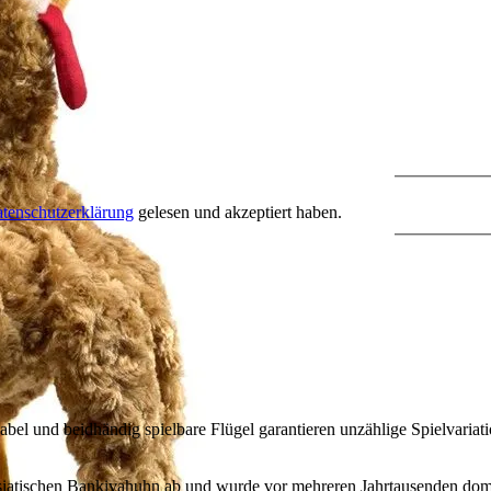
tenschutzerklärung
gelesen und akzeptiert haben.
abel und beidhändig spielbare Flügel garantieren unzählige Spielvariat
atischen Bankivahuhn ab und wurde vor mehreren Jahrtausenden domesti