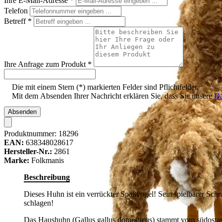
Ihre E-Mail-Adresse
*
Telefon
Betreff
*
Ihre Anfrage zum Produkt
*
Die mit einem Stern (*) markierten Felder sind Pflichtfelder.
Mit dem Absenden Ihrer Nachricht erklären Sie, dass Sie unsere
Da
Absenden
Produktnummer:
18296
EAN:
638348028617
Hersteller-Nr.:
2861
Marke:
Folkmanis
Beschreibung
Dieses Huhn ist ein verrückter Spaßvogel! Sein spielbarer Schn
schlagen!
Das Haushuhn (Gallus gallus domesticus) stammt vom südostasi