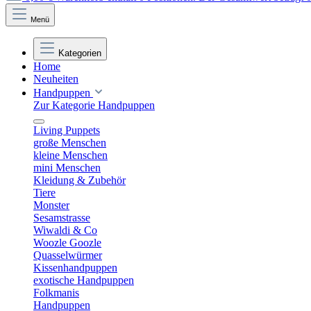
Menü
Kategorien
Home
Neuheiten
Handpuppen
Zur Kategorie Handpuppen
Living Puppets
große Menschen
kleine Menschen
mini Menschen
Kleidung & Zubehör
Tiere
Monster
Sesamstrasse
Wiwaldi & Co
Woozle Goozle
Quasselwürmer
Kissenhandpuppen
exotische Handpuppen
Folkmanis
Handpuppen