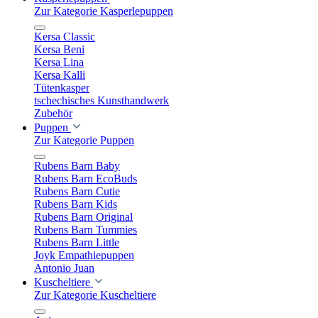
Zur Kategorie Kasperlepuppen
Kersa Classic
Kersa Beni
Kersa Lina
Kersa Kalli
Tütenkasper
tschechisches Kunsthandwerk
Zubehör
Puppen
Zur Kategorie Puppen
Rubens Barn Baby
Rubens Barn EcoBuds
Rubens Barn Cutie
Rubens Barn Kids
Rubens Barn Original
Rubens Barn Tummies
Rubens Barn Little
Joyk Empathiepuppen
Antonio Juan
Kuscheltiere
Zur Kategorie Kuscheltiere