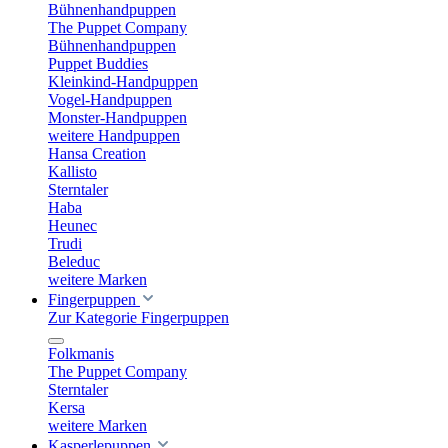
Bühnenhandpuppen
The Puppet Company
Bühnenhandpuppen
Puppet Buddies
Kleinkind-Handpuppen
Vogel-Handpuppen
Monster-Handpuppen
weitere Handpuppen
Hansa Creation
Kallisto
Sterntaler
Haba
Heunec
Trudi
Beleduc
weitere Marken
Fingerpuppen
Zur Kategorie Fingerpuppen
Folkmanis
The Puppet Company
Sterntaler
Kersa
weitere Marken
Kasperlepuppen