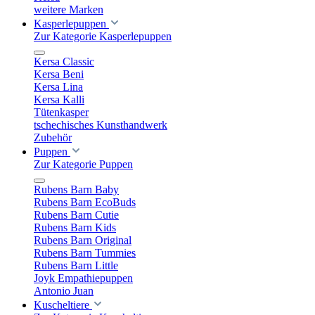
weitere Marken
Kasperlepuppen
Zur Kategorie Kasperlepuppen
Kersa Classic
Kersa Beni
Kersa Lina
Kersa Kalli
Tütenkasper
tschechisches Kunsthandwerk
Zubehör
Puppen
Zur Kategorie Puppen
Rubens Barn Baby
Rubens Barn EcoBuds
Rubens Barn Cutie
Rubens Barn Kids
Rubens Barn Original
Rubens Barn Tummies
Rubens Barn Little
Joyk Empathiepuppen
Antonio Juan
Kuscheltiere