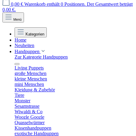
0,00 €
Warenkorb enthält 0 Positionen. Der Gesamtwert beträgt
0,00 €.
Menü
Kategorien
Home
Neuheiten
Handpuppen
Zur Kategorie Handpuppen
Living Puppets
große Menschen
kleine Menschen
mini Menschen
Kleidung & Zubehör
Tiere
Monster
Sesamstrasse
Wiwaldi & Co
Woozle Goozle
Quasselwürmer
Kissenhandpuppen
exotische Handpuppen