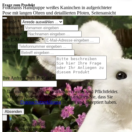
Frage zum Produkt
Folkmanis Handpuppe weißes Kaninchen in aufgerichteter
Pose mit langen Ohren und detaillierten Pfoten, Seitenansicht
Anrede
*
Vorname
*
Nachname
*
Ihre E-Mail-Adresse
*
Telefon
Betreff
*
Ihre Anfrage zum Produkt
*
Die mit einem Stern (*) markierten Felder sind Pflichtfelder.
Mit dem Absenden Ihrer Nachricht erklären Sie, dass Sie
unsere
Datenschutzerklärung
gelesen und akzeptiert haben.
Absenden
Produktnummer:
18303
EAN:
638348028686