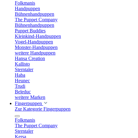
Folkmanis
Handpuppen
Bühnenhandpuppen
The Puppet Company
Bühnenhandpuppen
Puppet Buddies
Kleinkind-Handpuppen
Vogel-Handpuppen
Monster-Handpuppen
weitere Handpuppen
Hansa Creation
Kallisto
Sterntaler
Haba
Heunec
Trudi
Beleduc
weitere Marken
Fingerpuppen
Zur Kategorie Fingerpuppen
Folkmanis
The Puppet Company
Sterntaler
Kersa