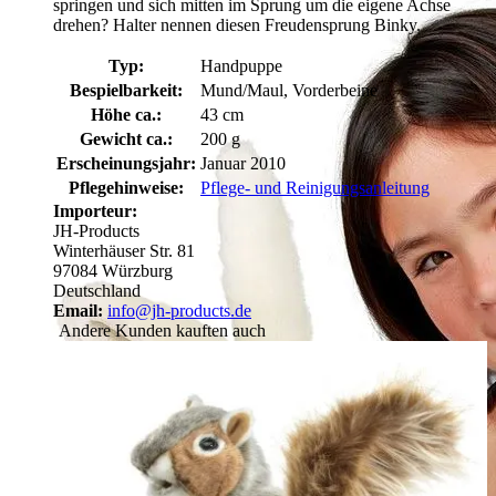
springen und sich mitten im Sprung um die eigene Achse
drehen? Halter nennen diesen Freudensprung Binky.
Typ:
Handpuppe
Bespielbarkeit:
Mund/Maul, Vorderbeine
Höhe ca.:
43 cm
Gewicht ca.:
200 g
Erscheinungsjahr:
Januar 2010
Pflegehinweise:
Pflege- und Reinigungsanleitung
Importeur:
JH-Products
Winterhäuser Str. 81
97084 Würzburg
Deutschland
Email:
info@jh-products.de
Andere Kunden kauften auch