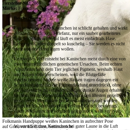
Hersteller-Nr.:
2868
Marke:
Folkmanis
Beschreibung
Das stehende weiße Kaninchen ist schlicht gehalten und wirkt
gerade dadurch: kein Firlefanz, nur ein sauber gearbeitetes
Tier. Im Spielwarenregal läuft es meist einfach als Hase.
Lebensgroß, aber doppelt so kuschelig – Sie werden es nicht
mehr aus der Hand legen wollen.
Reinweißes Fell entsteht bei Kaninchen meist durch eine von
zwei unterschiedlichen genetischen Ursachen. Beim echten
Albinismus fehlt dem Tier jegliches Pigment, weshalb Haut
und Augen rötlich erscheinen, weil die Blutgefäße
durchscheinen. Andere weiße Rassen tragen dagegen ein
Scheckungsgen, das die Pigmentbildung unterdrückt, ohne
die Augenfarbe zu verändern, sodass dunkle Augen erhalten
bleiben. Weiße Farbschläge zählen zu den ältesten gezielt
gezüchteten Merkmalen bei Hauskaninchen und wurden
schon im 19. Jahrhundert für Fell und Fleisch bevorzugt.
Auch Wildkaninchen kommen gelegentlich weiß zur Welt,
überleben aber wegen der fehlenden Tarnung nur selten.
Folkmanis Handpuppe weißes Kaninchen in aufrechter Pose
Wussten Sie, dass Kaninchen bei guter Laune in die Luft
auf Gras, vor lila Blüten, Seitenansicht