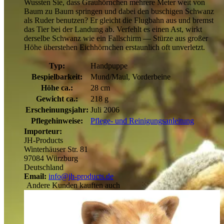
Wussten Sie, dass Grauhörnchen mehrere Meter weit von
Baum zu Baum springen und dabei den buschigen Schwanz
als Ruder benutzen? Er gleicht die Flugbahn aus und bremst
das Tier bei der Landung ab. Verfehlt es einen Ast, wirkt
derselbe Schwanz wie ein Fallschirm — Stürze aus großer
Höhe überstehen Eichhörnchen erstaunlich oft unverletzt.
Typ:
Handpuppe
Bespielbarkeit:
Mund/Maul, Vorderbeine
Höhe ca.:
28 cm
Gewicht ca.:
218 g
Erscheinungsjahr:
Juli 2006
Pflegehinweise:
Pflege- und Reinigungsanleitung
Importeur:
JH-Products
Winterhäuser Str. 81
97084 Würzburg
Deutschland
Email:
info@jh-products.de
Andere Kunden kauften auch