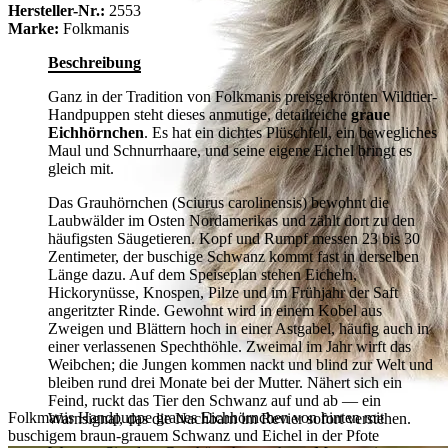
Hersteller-Nr.:
2553
Marke:
Folkmanis
Beschreibung
Ganz in der Tradition von Folkmanis preisgekrönten Wildtier-
Handpuppen steht dieses anmutige, detailreiche
graue
Eichhörnchen
. Es hat ein dichtes Plüschfell, ein bewegliches
Maul und Schnurrhaare, und seine eigene Eichel bringt es
gleich mit.
Das Grauhörnchen (Sciurus carolinensis) bewohnt die
Laubwälder im Osten Nordamerikas und zählt dort zu den
häufigsten Säugetieren. Kopf und Rumpf messen 23 bis 30
Zentimeter, der buschige Schwanz kommt fast in derselben
Länge dazu. Auf dem Speiseplan stehen Eicheln,
Hickorynüsse, Knospen, Pilze und im Frühjahr der Saft
angeritzter Rinde. Gewohnt wird in einem Kobel aus
Zweigen und Blättern hoch in einer Astgabel, häufig auch in
einer verlassenen Spechthöhle. Zweimal im Jahr wirft das
Weibchen; die Jungen kommen nackt und blind zur Welt und
bleiben rund drei Monate bei der Mutter. Nähert sich ein
Feind, ruckt das Tier den Schwanz auf und ab — ein
Folkmanis Handpuppe graues Eichhörnchen von hinten mit
Warnsignal, das die Nachbarn im Revier sofort verstehen.
buschigem braun-grauem Schwanz und Eichel in der Pfote