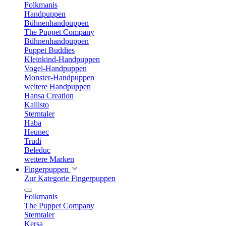
Folkmanis
Handpuppen
Bühnenhandpuppen
The Puppet Company
Bühnenhandpuppen
Puppet Buddies
Kleinkind-Handpuppen
Vogel-Handpuppen
Monster-Handpuppen
weitere Handpuppen
Hansa Creation
Kallisto
Sterntaler
Haba
Heunec
Trudi
Beleduc
weitere Marken
Fingerpuppen
Zur Kategorie Fingerpuppen
Folkmanis
The Puppet Company
Sterntaler
Kersa