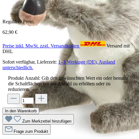
Regulärer Preis:
62,90 €
Preise inkl. MwSt. zzgl. Versandkosten
Versand mit
DHL
Sofort verfügbar, Lieferzeit:
1–3 Werktage (DE), Ausland
unterschiedlich.
Produkt Anzahl: Gib den gewünschten Wert ein oder benutze
die Schaltflächen um die Anzahl zu erhöhen oder zu
reduzieren.
In den Warenkorb
Zum Merkzettel hinzufügen
Frage zum Produkt