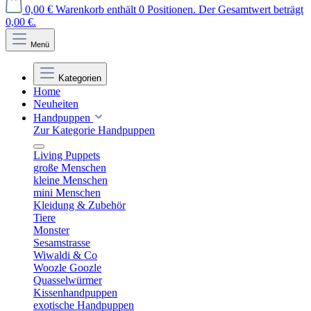
0,00 €
Warenkorb enthält 0 Positionen. Der Gesamtwert beträgt
0,00 €.
Menü
Kategorien
Home
Neuheiten
Handpuppen
Zur Kategorie Handpuppen
Living Puppets
große Menschen
kleine Menschen
mini Menschen
Kleidung & Zubehör
Tiere
Monster
Sesamstrasse
Wiwaldi & Co
Woozle Goozle
Quasselwürmer
Kissenhandpuppen
exotische Handpuppen