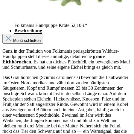
Folkmanis Handpuppe Kröte
52,10 €*
Beschreibung
Menü schließen
Ganz in der Tradition von Folkmanis preisgekrönten Wildtier-
Handpuppen steht dieses anmutige, detailreiche
graue
Eichhörnchen
. Es hat ein dichtes Plüschfell, ein bewegliches Maul
und Schnurrhaare, und seine eigene Eichel bringt es gleich mit.
Das Grauhörnchen (Sciurus carolinensis) bewohnt die Laubwälder
im Osten Nordamerikas und zählt dort zu den häufigsten
Säugetieren. Kopf und Rumpf messen 23 bis 30 Zentimeter, der
buschige Schwanz kommt fast in derselben Länge dazu. Auf dem
Speiseplan stehen Eicheln, Hickorynüsse, Knospen, Pilze und im
Frühjahr der Saft angeritzter Rinde. Gewohnt wird in einem Kobel
aus Zweigen und Blättern hoch in einer Astgabel, häufig auch in
einer verlassenen Spechthöhle. Zweimal im Jahr wirft das
Weibchen; die Jungen kommen nackt und blind zur Welt und
bleiben rund drei Monate bei der Mutter. Nähert sich ein Feind,
ruckt das Tier den Schwanz auf und ab — ein Warnsignal, das die