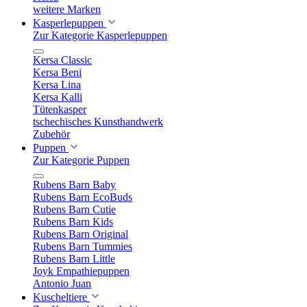
weitere Marken
Kasperlepuppen
Zur Kategorie Kasperlepuppen
Kersa Classic
Kersa Beni
Kersa Lina
Kersa Kalli
Tütenkasper
tschechisches Kunsthandwerk
Zubehör
Puppen
Zur Kategorie Puppen
Rubens Barn Baby
Rubens Barn EcoBuds
Rubens Barn Cutie
Rubens Barn Kids
Rubens Barn Original
Rubens Barn Tummies
Rubens Barn Little
Joyk Empathiepuppen
Antonio Juan
Kuscheltiere