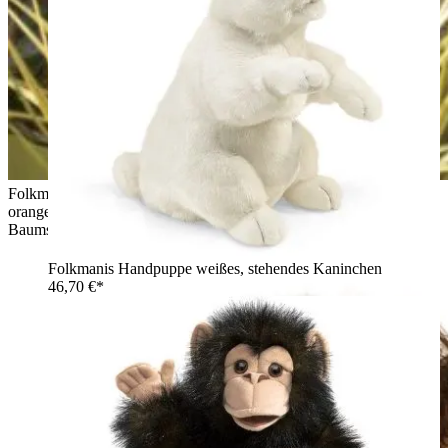
Folkmanis Handpuppe graues Eichhörnchen mit
orangefarbenem Schwanz hält eine Eichel, sitzt auf
Baumstumpf vor Herbstkulisse
Folkmanis Handpuppe weißes, stehendes Kaninchen
46,70 €*