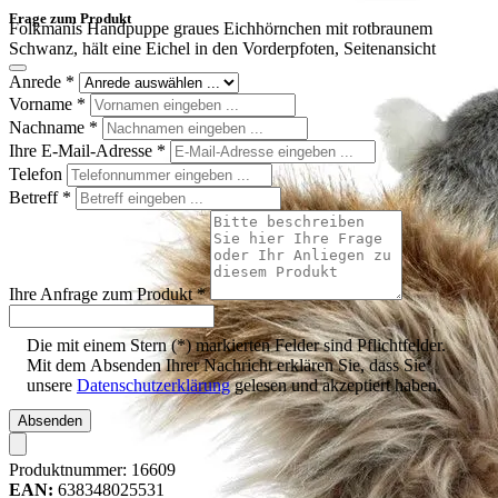
Frage zum Produkt
Folkmanis Handpuppe graues Eichhörnchen mit rotbraunem
Schwanz, hält eine Eichel in den Vorderpfoten, Seitenansicht
Anrede
*
Vorname
*
Nachname
*
Ihre E-Mail-Adresse
*
Telefon
Betreff
*
Ihre Anfrage zum Produkt
*
Die mit einem Stern (*) markierten Felder sind Pflichtfelder.
Mit dem Absenden Ihrer Nachricht erklären Sie, dass Sie
unsere
Datenschutzerklärung
gelesen und akzeptiert haben.
Absenden
Produktnummer:
16609
EAN:
638348025531