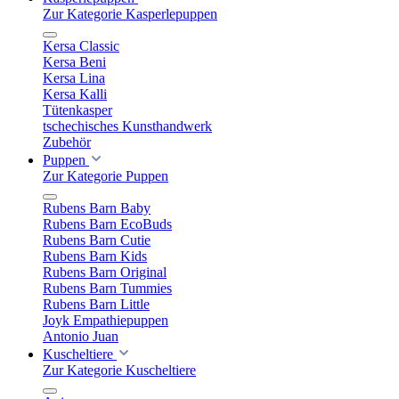
Zur Kategorie Kasperlepuppen
Kersa Classic
Kersa Beni
Kersa Lina
Kersa Kalli
Tütenkasper
tschechisches Kunsthandwerk
Zubehör
Puppen
Zur Kategorie Puppen
Rubens Barn Baby
Rubens Barn EcoBuds
Rubens Barn Cutie
Rubens Barn Kids
Rubens Barn Original
Rubens Barn Tummies
Rubens Barn Little
Joyk Empathiepuppen
Antonio Juan
Kuscheltiere
Zur Kategorie Kuscheltiere