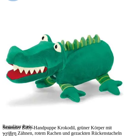
Regulärer Preis:
Sterntaler Baby-Handpuppe Krokodil, grüner Körper mit
weißen Zähnen, rotem Rachen und gezackten Rückenstacheln