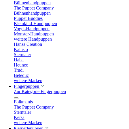
Bühnenhandpuppen
The Puppet Company
Bühnenhandpuppen
Puppet Buddies
Kleinkind-Handpuppen
Vogel-Handpuppen
Monster-Handpuppen
weitere Handpuppen
Hansa Creation
Kallisto
Sterntaler
Haba
Heunec
Trudi
Beleduc
weitere Marken
Fingerpuppen
Zur Kategorie Fingerpuppen
Folkmanis
The Puppet Company
Sterntaler
Kersa
weitere Marken
Kasperlepuppen