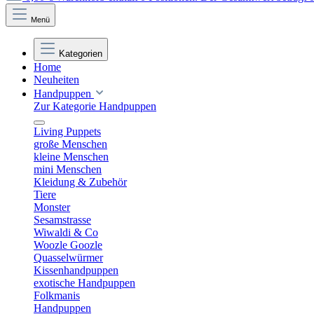
Menü
Kategorien
Home
Neuheiten
Handpuppen
Zur Kategorie Handpuppen
Living Puppets
große Menschen
kleine Menschen
mini Menschen
Kleidung & Zubehör
Tiere
Monster
Sesamstrasse
Wiwaldi & Co
Woozle Goozle
Quasselwürmer
Kissenhandpuppen
exotische Handpuppen
Folkmanis
Handpuppen