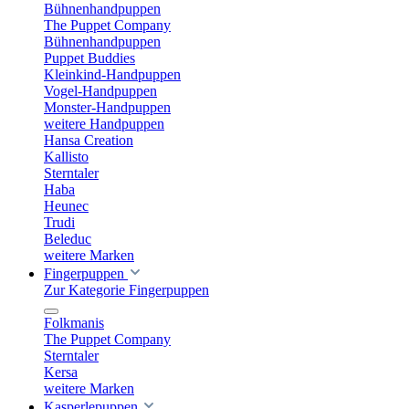
Bühnenhandpuppen
The Puppet Company
Bühnenhandpuppen
Puppet Buddies
Kleinkind-Handpuppen
Vogel-Handpuppen
Monster-Handpuppen
weitere Handpuppen
Hansa Creation
Kallisto
Sterntaler
Haba
Heunec
Trudi
Beleduc
weitere Marken
Fingerpuppen
Zur Kategorie Fingerpuppen
Folkmanis
The Puppet Company
Sterntaler
Kersa
weitere Marken
Kasperlepuppen