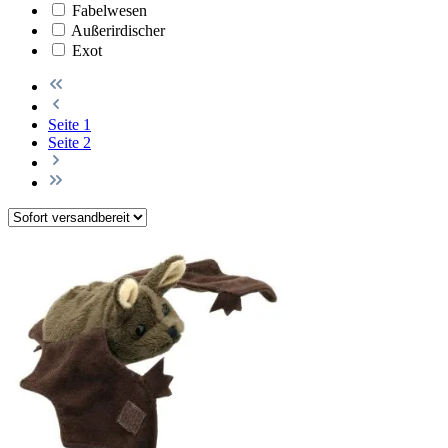
Fabelwesen
Außerirdischer
Exot
Seite
1
Seite
2