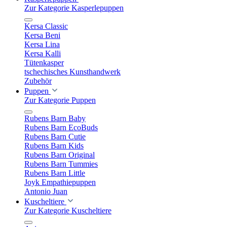
Zur Kategorie Kasperlepuppen
Kersa Classic
Kersa Beni
Kersa Lina
Kersa Kalli
Tütenkasper
tschechisches Kunsthandwerk
Zubehör
Puppen
Zur Kategorie Puppen
Rubens Barn Baby
Rubens Barn EcoBuds
Rubens Barn Cutie
Rubens Barn Kids
Rubens Barn Original
Rubens Barn Tummies
Rubens Barn Little
Joyk Empathiepuppen
Antonio Juan
Kuscheltiere
Zur Kategorie Kuscheltiere