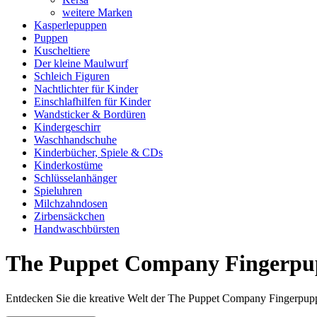
weitere Marken
Kasperlepuppen
Puppen
Kuscheltiere
Der kleine Maulwurf
Schleich Figuren
Nachtlichter für Kinder
Einschlafhilfen für Kinder
Wandsticker & Bordüren
Kindergeschirr
Waschhandschuhe
Kinderbücher, Spiele & CDs
Kinderkostüme
Schlüsselanhänger
Spieluhren
Milchzahndosen
Zirbensäckchen
Handwaschbürsten
The Puppet Company Fingerpupp
Entdecken Sie die kreative Welt der The Puppet Company Fingerpuppen