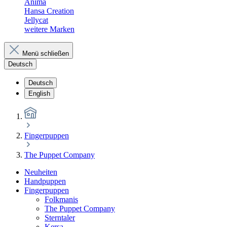
Anima
Hansa Creation
Jellycat
weitere Marken
Menü schließen
Deutsch
Deutsch
English
Fingerpuppen
The Puppet Company
Neuheiten
Handpuppen
Fingerpuppen
Folkmanis
The Puppet Company
Sterntaler
Kersa