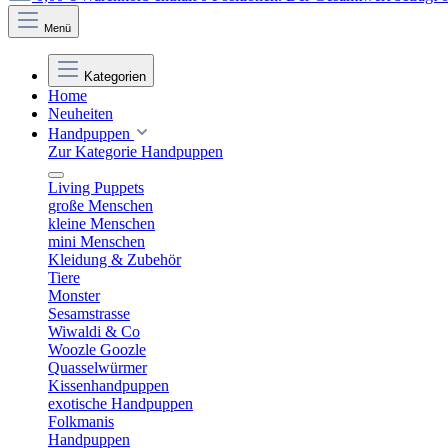
Menü
Kategorien
Home
Neuheiten
Handpuppen
Zur Kategorie Handpuppen
Living Puppets
große Menschen
kleine Menschen
mini Menschen
Kleidung & Zubehör
Tiere
Monster
Sesamstrasse
Wiwaldi & Co
Woozle Goozle
Quasselwürmer
Kissenhandpuppen
exotische Handpuppen
Folkmanis
Handpuppen