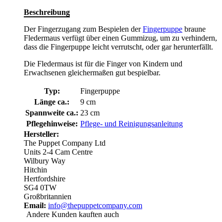
Beschreibung
Der Fingerzugang zum Bespielen der
Fingerpuppe
braune
Fledermaus verfügt über einen Gummizug, um zu verhindern,
dass die Fingerpuppe leicht verrutscht, oder gar herunterfällt.
Die Fledermaus ist für die Finger von Kindern und
Erwachsenen gleichermaßen gut bespielbar.
Typ:
Fingerpuppe
Länge ca.:
9 cm
Spannweite ca.:
23 cm
Pflegehinweise:
Pflege- und Reinigungsanleitung
Hersteller:
The Puppet Company Ltd
Units 2-4 Cam Centre
Wilbury Way
Hitchin
Hertfordshire
SG4 0TW
Großbritannien
Email:
info@thepuppetcompany.com
Andere Kunden kauften auch