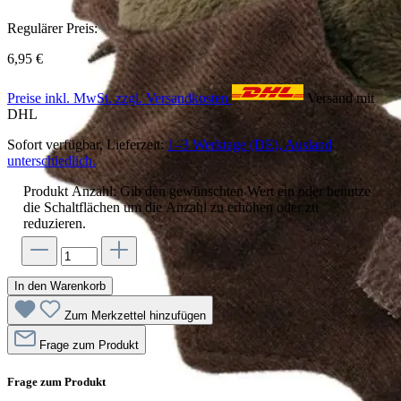
Regulärer Preis:
6,95 €
Preise inkl. MwSt. zzgl. Versandkosten
Versand mit
DHL
Sofort verfügbar, Lieferzeit:
1–3 Werktage (DE), Ausland
unterschiedlich.
Produkt Anzahl: Gib den gewünschten Wert ein oder benutze
die Schaltflächen um die Anzahl zu erhöhen oder zu
reduzieren.
In den Warenkorb
Zum Merkzettel hinzufügen
Frage zum Produkt
Frage zum Produkt