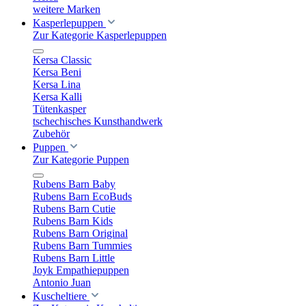
weitere Marken
Kasperlepuppen
Zur Kategorie Kasperlepuppen
Kersa Classic
Kersa Beni
Kersa Lina
Kersa Kalli
Tütenkasper
tschechisches Kunsthandwerk
Zubehör
Puppen
Zur Kategorie Puppen
Rubens Barn Baby
Rubens Barn EcoBuds
Rubens Barn Cutie
Rubens Barn Kids
Rubens Barn Original
Rubens Barn Tummies
Rubens Barn Little
Joyk Empathiepuppen
Antonio Juan
Kuscheltiere