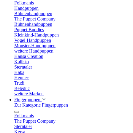
Folkmanis
Handpuppen
Bühnenhandpuppen
The Puppet Company
Bühnenhandpuppen
Puppet Buddies
Kleinkind-Handpuppen
Vogel-Handpuppen
Monster-Handpuppen
weitere Handpuppen
Hansa Creation
Kallisto
Sterntaler
Haba
Heunec
Trudi
Beleduc
weitere Marken
Fingerpuppen
Zur Kategorie Fingerpuppen
Folkmanis
The Puppet Company
Sterntaler
Kersa