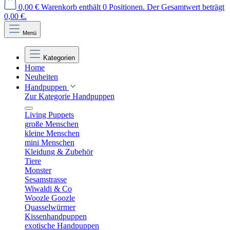
0,00 €
Warenkorb enthält 0 Positionen. Der Gesamtwert beträgt
0,00 €.
Menü
Kategorien
Home
Neuheiten
Handpuppen
Zur Kategorie Handpuppen
Living Puppets
große Menschen
kleine Menschen
mini Menschen
Kleidung & Zubehör
Tiere
Monster
Sesamstrasse
Wiwaldi & Co
Woozle Goozle
Quasselwürmer
Kissenhandpuppen
exotische Handpuppen