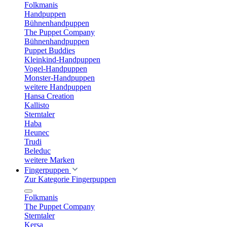
Folkmanis
Handpuppen
Bühnenhandpuppen
The Puppet Company
Bühnenhandpuppen
Puppet Buddies
Kleinkind-Handpuppen
Vogel-Handpuppen
Monster-Handpuppen
weitere Handpuppen
Hansa Creation
Kallisto
Sterntaler
Haba
Heunec
Trudi
Beleduc
weitere Marken
Fingerpuppen
Zur Kategorie Fingerpuppen
Folkmanis
The Puppet Company
Sterntaler
Kersa