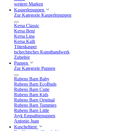
weitere Marken
Kasperlepuppen
Zur Kategorie Kasperlepuppen
Kersa Classic
Kersa Beni
Kersa Lina
Kersa Kalli
Tütenkasper
tschechisches Kunsthandwerk
Zubehör
Puppen
Zur Kategorie Puppen
Rubens Barn Baby
Rubens Barn EcoBuds
Rubens Barn Cutie
Rubens Barn Kids
Rubens Barn Original
Rubens Barn Tummies
Rubens Barn Little
Joyk Empathiepuppen
Antonio Juan
Kuscheltiere