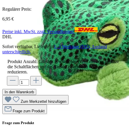
Regulärer Preis:
6,95 €
Preise inkl. MwSt. zzgl. Versandkosten
Versand mit
DHL
Sofort verfügbar, Lieferzeit:
1–3 Werktage (DE), Ausland
unterschiedlich.
Produkt Anzahl: Gib den gewünschten Wert ein oder benutze
die Schaltflächen um die Anzahl zu erhöhen oder zu
reduzieren.
In den Warenkorb
Zum Merkzettel hinzufügen
Frage zum Produkt
Frage zum Produkt