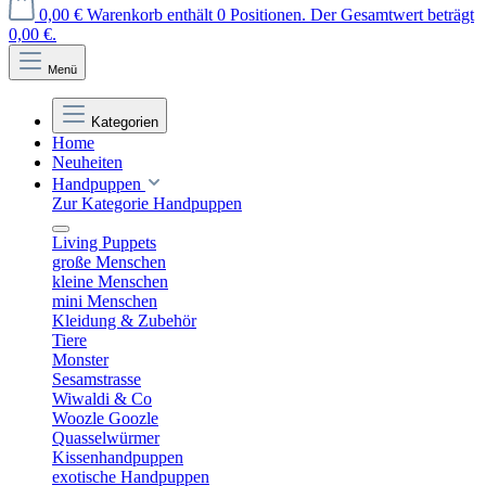
0,00 €
Warenkorb enthält 0 Positionen. Der Gesamtwert beträgt
0,00 €.
Menü
Kategorien
Home
Neuheiten
Handpuppen
Zur Kategorie Handpuppen
Living Puppets
große Menschen
kleine Menschen
mini Menschen
Kleidung & Zubehör
Tiere
Monster
Sesamstrasse
Wiwaldi & Co
Woozle Goozle
Quasselwürmer
Kissenhandpuppen
exotische Handpuppen