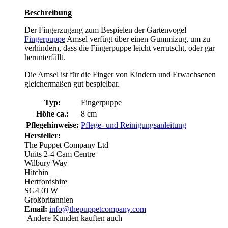
Beschreibung
Der Fingerzugang zum Bespielen der Gartenvogel
Fingerpuppe
Amsel verfügt über einen Gummizug, um zu
verhindern, dass die Fingerpuppe leicht verrutscht, oder gar
herunterfällt.
Die Amsel ist für die Finger von Kindern und Erwachsenen
gleichermaßen gut bespielbar.
Typ:
Fingerpuppe
Höhe ca.:
8 cm
Pflegehinweise:
Pflege- und Reinigungsanleitung
Hersteller:
The Puppet Company Ltd
Units 2-4 Cam Centre
Wilbury Way
Hitchin
Hertfordshire
SG4 0TW
Großbritannien
Email:
info@thepuppetcompany.com
Andere Kunden kauften auch