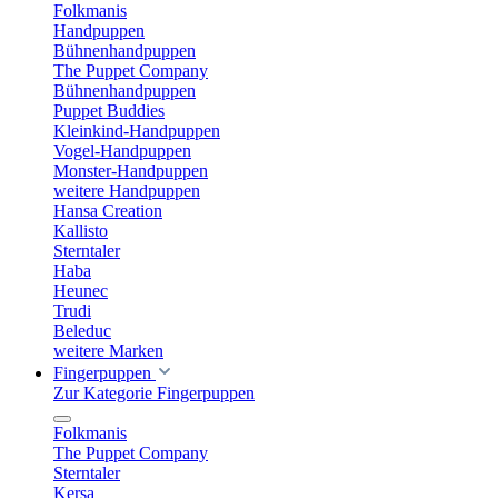
Folkmanis
Handpuppen
Bühnenhandpuppen
The Puppet Company
Bühnenhandpuppen
Puppet Buddies
Kleinkind-Handpuppen
Vogel-Handpuppen
Monster-Handpuppen
weitere Handpuppen
Hansa Creation
Kallisto
Sterntaler
Haba
Heunec
Trudi
Beleduc
weitere Marken
Fingerpuppen
Zur Kategorie Fingerpuppen
Folkmanis
The Puppet Company
Sterntaler
Kersa