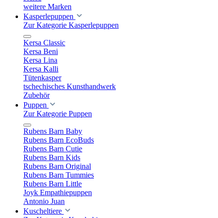
weitere Marken
Kasperlepuppen
Zur Kategorie Kasperlepuppen
Kersa Classic
Kersa Beni
Kersa Lina
Kersa Kalli
Tütenkasper
tschechisches Kunsthandwerk
Zubehör
Puppen
Zur Kategorie Puppen
Rubens Barn Baby
Rubens Barn EcoBuds
Rubens Barn Cutie
Rubens Barn Kids
Rubens Barn Original
Rubens Barn Tummies
Rubens Barn Little
Joyk Empathiepuppen
Antonio Juan
Kuscheltiere