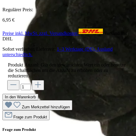
Regulärer Preis:
6,95 €
Preise inkl. MwSt. zzgl. Versandkosten
Versand mit
DHL
Sofort verfügbar, Lieferzeit:
1–3 Werktage (DE), Ausland
unterschiedlich.
Produkt Anzahl: Gib den gewünschten Wert ein oder benutze
die Schaltflächen um die Anzahl zu erhöhen oder zu
reduzieren.
In den Warenkorb
Zum Merkzettel hinzufügen
Frage zum Produkt
Frage zum Produkt