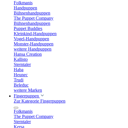
Folkmanis
Handpuppen
Bühnenhandpuppen
The Puppet Company
Bühnenhandpuppen
Puppet Buddies
Kleinkind-Handpuppen
Vogel-Handpuppen
Monster-Handpuppen
weitere Handpuppen
Hansa Creation
Kallisto
Sterntaler
Haba
Heunec
Trudi
Beleduc
weitere Marken
Fingerpuppen
Zur Kategorie Fingerpuppen
Folkmanis
The Puppet Company
Sterntaler
Kersa