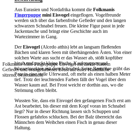
Aus Eurasien und Nordafrika kommt die
Folkmanis
Fingerpuppe
mini Eisvogel
eingeflogen. Vogelfreunde
werden sich über das farbenfrohe Gefieder und den langen
schwarzen Schnabel freuen. Die kleine Figur passt in jede
Jackentasche und bringt eine Geschichte auch im
Wartezimmer in Gang.
Der
Eisvogel
(Alcedo atthis) lebt an langsam fließenden
Bächen und klaren Seen mit überhängenden Ästen. Von einer
solchen Warte aus sucht er das Wasser ab, stößt kopfüber
hinab und packt kleine Fische, Kaulquappen und
Folkmanis Mini-Fingerpuppe Eisvogel mit türkis-blauem
Wasserinsekten mit dem Schnabel. Seine Brutröhre gräbt das
Gefieder und orangefarbener Brust auf einer Handfläche
Paar in eine steile Uferwand, oft mehr als einen halben Meter
sitzend, Seitenansicht
tief. Trotz der leuchtenden Farben fällt der Vogel über dem
Wasser kaum auf. Bei Frost weicht er dorthin aus, wo die
Strömung offen bleibt.
Wussten Sie, dass ein Eisvogel den gefangenen Fisch erst am
Ast bearbeitet, bis dieser mit dem Kopf voran im Schnabel
liegt? Nur in dieser Richtung lassen sich Schuppen und
Flossen gefahrlos schlucken. Bei der Balz überreicht das
Männchen dem Weibchen einen Fisch in genau dieser
Haltung.