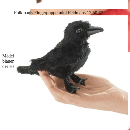
Folkmanis Fingerpuppe mini Feldmaus
12,50 €*
Mädchen hält Folkmanis Fingerpuppe mini Eisvogel mit
blauem Gefieder, orangem Bauch und schwarzem Schnabel an
der Hand.