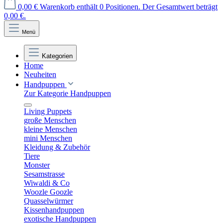
0,00 €
Warenkorb enthält 0 Positionen. Der Gesamtwert beträgt
0,00 €.
Menü
Kategorien
Home
Neuheiten
Handpuppen
Zur Kategorie Handpuppen
Living Puppets
große Menschen
kleine Menschen
mini Menschen
Kleidung & Zubehör
Tiere
Monster
Sesamstrasse
Wiwaldi & Co
Woozle Goozle
Quasselwürmer
Kissenhandpuppen
exotische Handpuppen