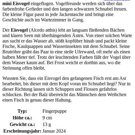
mini Eisvogel
eingeflogen. Vogelfreunde werden sich über das
farbenfrohe Gefieder und den langen schwarzen Schnabel freuen.
Die kleine Figur passt in jede Jackentasche und bringt eine
Geschichte auch im Wartezimmer in Gang.
Der
Eisvogel
(Alcedo atthis) lebt an langsam fließenden Bächen
und klaren Seen mit überhängenden Ästen. Von einer solchen Warte
aus sucht er das Wasser ab, stößt kopfüber hinab und packt kleine
Fische, Kaulquappen und Wasserinsekten mit dem Schnabel. Seine
Brutröhre gräbt das Paar in eine steile Uferwand, oft mehr als einen
halben Meter tief. Trotz der leuchtenden Farben fällt der Vogel über
dem Wasser kaum auf. Bei Frost weicht er dorthin aus, wo die
Strömung offen bleibt.
Wussten Sie, dass ein Eisvogel den gefangenen Fisch erst am Ast
bearbeitet, bis dieser mit dem Kopf voran im Schnabel liegt? Nur in
dieser Richtung lassen sich Schuppen und Flossen gefahrlos
schlucken. Bei der Balz überreicht das Männchen dem Weibchen
einen Fisch in genau dieser Haltung.
Typ:
Fingerpuppe
Höhe ca.:
9 cm
Gewicht ca.:
13 g
Erscheinungsjahr:
Januar 2024