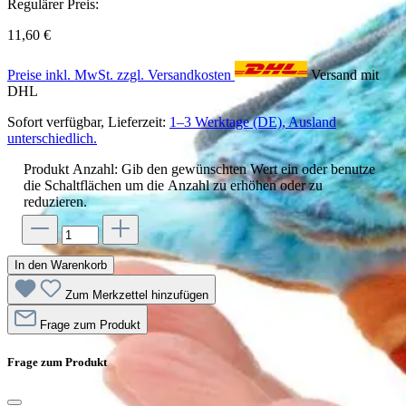
Regulärer Preis:
11,60 €
Preise inkl. MwSt. zzgl. Versandkosten
Versand mit
DHL
Sofort verfügbar, Lieferzeit:
1–3 Werktage (DE), Ausland
unterschiedlich.
Produkt Anzahl: Gib den gewünschten Wert ein oder benutze
die Schaltflächen um die Anzahl zu erhöhen oder zu
reduzieren.
In den Warenkorb
Zum Merkzettel hinzufügen
Frage zum Produkt
Frage zum Produkt