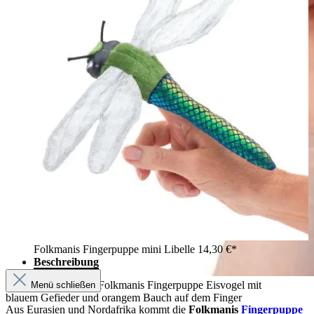
Folkmanis Fingerpuppe mini Libelle
14,30 €*
Beschreibung
Mädchen hält kleine Folkmanis Fingerpuppe Eisvogel mit
Menü schließen
blauem Gefieder und orangem Bauch auf dem Finger
Aus Eurasien und Nordafrika kommt die
Folkmanis
Fingerpuppe