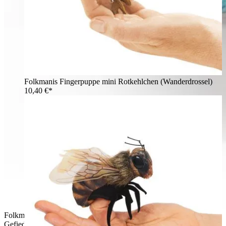
Folkmanis Fingerpuppe mini Rotkehlchen (Wanderdrossel)
10,40 €*
Folkmanis Fingerpuppe mini Eisvogel mit türkis-blauem
Gefieder, orangefarbenem Bauch und schwarzem Schnabel,