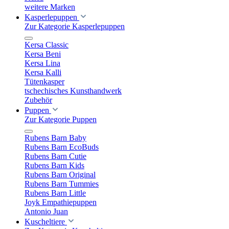
weitere Marken
Kasperlepuppen
Zur Kategorie Kasperlepuppen
Kersa Classic
Kersa Beni
Kersa Lina
Kersa Kalli
Tütenkasper
tschechisches Kunsthandwerk
Zubehör
Puppen
Zur Kategorie Puppen
Rubens Barn Baby
Rubens Barn EcoBuds
Rubens Barn Cutie
Rubens Barn Kids
Rubens Barn Original
Rubens Barn Tummies
Rubens Barn Little
Joyk Empathiepuppen
Antonio Juan
Kuscheltiere