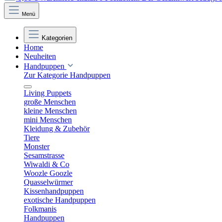
Menü
Kategorien
Home
Neuheiten
Handpuppen
Zur Kategorie Handpuppen
Living Puppets
große Menschen
kleine Menschen
mini Menschen
Kleidung & Zubehör
Tiere
Monster
Sesamstrasse
Wiwaldi & Co
Woozle Goozle
Quasselwürmer
Kissenhandpuppen
exotische Handpuppen
Folkmanis
Handpuppen