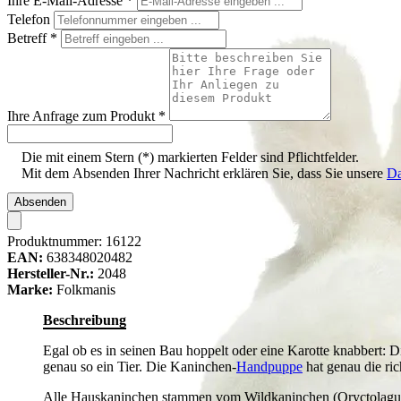
Ihre E-Mail-Adresse
*
Telefon
Betreff
*
Ihre Anfrage zum Produkt
*
Die mit einem Stern (*) markierten Felder sind Pflichtfelder.
Mit dem Absenden Ihrer Nachricht erklären Sie, dass Sie unsere
Da
Absenden
Produktnummer:
16122
EAN:
638348020482
Hersteller-Nr.:
2048
Marke:
Folkmanis
Beschreibung
Egal ob es in seinen Bau hoppelt oder eine Karotte knabbert: 
genau so ein Tier. Die Kaninchen-
Handpuppe
hat genau die ri
Alle Hauskaninchen stammen vom Wildkaninchen (Oryctolagus c