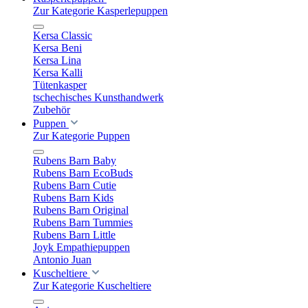
Zur Kategorie Kasperlepuppen
Kersa Classic
Kersa Beni
Kersa Lina
Kersa Kalli
Tütenkasper
tschechisches Kunsthandwerk
Zubehör
Puppen
Zur Kategorie Puppen
Rubens Barn Baby
Rubens Barn EcoBuds
Rubens Barn Cutie
Rubens Barn Kids
Rubens Barn Original
Rubens Barn Tummies
Rubens Barn Little
Joyk Empathiepuppen
Antonio Juan
Kuscheltiere
Zur Kategorie Kuscheltiere