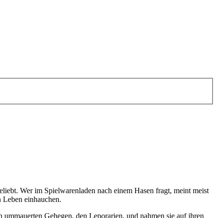
beliebt. Wer im Spielwarenladen nach einem Hasen fragt, meint meist
n Leben einhauchen.
in ummauerten Gehegen, den Leporarien, und nahmen sie auf ihren