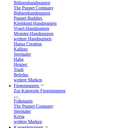
Bühnenhandpuppen
The Puppet Company
Bühnenhandpuppen
Puppet Buddies
Kleinkind-Handpuppen
Vogel-Handpuppen
Monster-Handpuppen
weitere Handpuppen
Hansa Creation
Kallisto
Sterntaler
Haba
Heunec
Trudi
Beleduc
weitere Marken
Fingerpuppen
Zur Kategorie Fingerpuppen
Folkmanis
The Puppet Company
Sterntaler
Kersa
weitere Marken
Kasperlepuppen