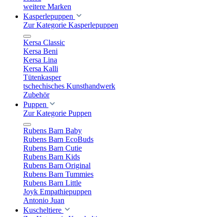
weitere Marken
Kasperlepuppen
Zur Kategorie Kasperlepuppen
Kersa Classic
Kersa Beni
Kersa Lina
Kersa Kalli
Tütenkasper
tschechisches Kunsthandwerk
Zubehör
Puppen
Zur Kategorie Puppen
Rubens Barn Baby
Rubens Barn EcoBuds
Rubens Barn Cutie
Rubens Barn Kids
Rubens Barn Original
Rubens Barn Tummies
Rubens Barn Little
Joyk Empathiepuppen
Antonio Juan
Kuscheltiere