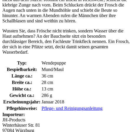
klebrige Zunge nach vorn. Beim Schlucken drückt der Frosch die
Augen nach unten in die Mundhöhle und schiebt die Beute so
hinunter. An warmen Abenden rufen die Männchen über ihre
Schallblasen und sind weithin zu hören.
Wussten Sie, dass Frösche nicht trinken, sondern Wasser über die
Haut aufnehmen? An der Bauchseite sitzt ein besonders
durchlässiger Bereich, den Fachleute Trinkfleck nennen. Ein Frosch,
der sich in eine Pfütze setzt, deckt damit seinen gesamten
Wasserbedarf.
Typ:
Wendepuppe
Bespielbarkeit:
Mund/Maul
Länge ca.:
36 cm
Breite ca.:
28 cm
Höhe ca.:
13 cm
Gewicht ca.:
286 g
Erscheinungsjahr:
Januar 2018
Pflegehinweise:
Pflege- und Reinigungsanleitung
Importeur:
JH-Products
Winterhäuser Str. 81
97084 Würzburg