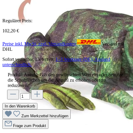
Regulärer Preis:
102,20 €
Preise inkl. MwSt. zzgl. Versandkosten
Versand mit
DHL
Sofort verfügbar, Lieferzeit:
1–3 Werktage (DE), Ausland
unterschiedlich.
Produkt Anzahl: Gib den gewünschten Wert ein oder benutze
die Schaltflächen um die Anzahl zu erhöhen oder zu
reduzieren.
In den Warenkorb
Zum Merkzettel hinzufügen
Frage zum Produkt