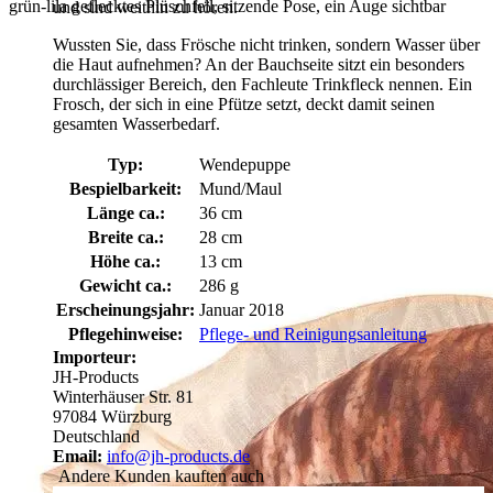
grün-lila geflecktes Plüschfell, sitzende Pose, ein Auge sichtbar
und sind weithin zu hören.
Wussten Sie, dass Frösche nicht trinken, sondern Wasser über
die Haut aufnehmen? An der Bauchseite sitzt ein besonders
durchlässiger Bereich, den Fachleute Trinkfleck nennen. Ein
Frosch, der sich in eine Pfütze setzt, deckt damit seinen
gesamten Wasserbedarf.
Typ:
Wendepuppe
Bespielbarkeit:
Mund/Maul
Länge ca.:
36 cm
Breite ca.:
28 cm
Höhe ca.:
13 cm
Gewicht ca.:
286 g
Erscheinungsjahr:
Januar 2018
Pflegehinweise:
Pflege- und Reinigungsanleitung
Importeur:
JH-Products
Winterhäuser Str. 81
97084 Würzburg
Deutschland
Email:
info@jh-products.de
Andere Kunden kauften auch