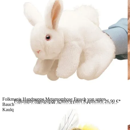
Folkmanis Handpuppe Metamorphose Frosch von unten,
Folkmanis Handpuppe schneeweißes Kaninchen
26,90 €*
Bauchseite mit geöffnetem Reißverschluss und herausragender
Kaulquappen-Puppe sichtbar.