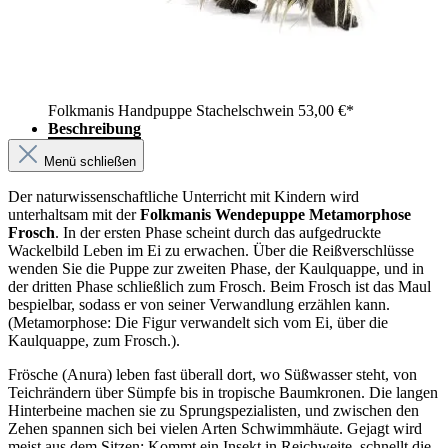
Folkmanis Handpuppe Stachelschwein
53,00 €*
Beschreibung
Menü schließen
Der naturwissenschaftliche Unterricht mit Kindern wird
unterhaltsam mit der
Folkmanis Wendepuppe Metamorphose
Frosch
. In der ersten Phase scheint durch das aufgedruckte
Wackelbild Leben im Ei zu erwachen. Über die Reißverschlüsse
wenden Sie die Puppe zur zweiten Phase, der Kaulquappe, und in
der dritten Phase schließlich zum Frosch. Beim Frosch ist das Maul
bespielbar, sodass er von seiner Verwandlung erzählen kann.
(Metamorphose: Die Figur verwandelt sich vom Ei, über die
Kaulquappe, zum Frosch.).
Frösche (Anura) leben fast überall dort, wo Süßwasser steht, von
Teichrändern über Sümpfe bis in tropische Baumkronen. Die langen
Hinterbeine machen sie zu Sprungspezialisten, und zwischen den
Zehen spannen sich bei vielen Arten Schwimmhäute. Gejagt wird
meist aus dem Sitzen: Kommt ein Insekt in Reichweite, schnellt die