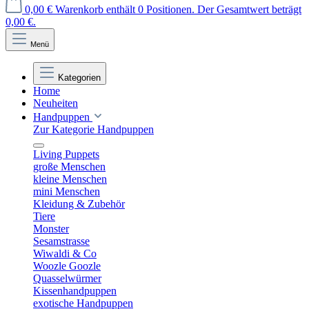
0,00 €
Warenkorb enthält 0 Positionen. Der Gesamtwert beträgt
0,00 €.
Menü
Kategorien
Home
Neuheiten
Handpuppen
Zur Kategorie Handpuppen
Living Puppets
große Menschen
kleine Menschen
mini Menschen
Kleidung & Zubehör
Tiere
Monster
Sesamstrasse
Wiwaldi & Co
Woozle Goozle
Quasselwürmer
Kissenhandpuppen
exotische Handpuppen