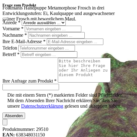
Frage zum Produkt
Folkmanis Handpuppe Metamorphose Frosch in drei
Entwicklungsstufen: Ei, Kaulquappe und ausgewachsener
grüner Frosch mit beweglichem Maul.
Anrede
*
Vorname
*
Nachname
*
Ihre E-Mail-Adresse
*
Telefon
Betreff
*
Ihre Anfrage zum Produkt
*
Die mit einem Stern (*) markierten Felder sind Pflichtfelder.
Mit dem Absenden Ihrer Nachricht erklären Sie, dass Sie
unsere
Datenschutzerklärung
gelesen und akzeptiert haben.
Absenden
Produktnummer:
29510
EAN:
638348031150