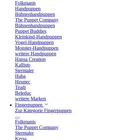
Folkmanis
Handpuppen
Bühnenhandpuppen
The Puppet Company
Bühnenhandpuppen
Puppet Buddies
Kleinkind-Handpuppen
Vogel-Handpuppen
Monster-Handpuppen
weitere Handpuppen
Hansa Creation
Kallisto
Sterntaler
Haba
Heunec
Trudi
Beleduc
weitere Marken
Fingerpuppen
Zur Kategorie Fingerpuppen
Folkmanis
The Puppet Company
Sterntaler
Kersa