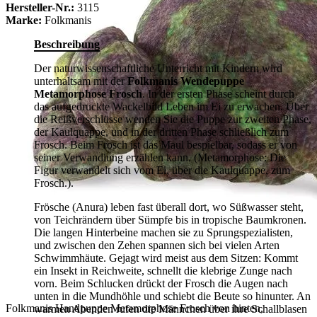
Hersteller-Nr.:
3115
Marke:
Folkmanis
Beschreibung
Der naturwissenschaftliche Unterricht mit Kindern wird
unterhaltsam mit der
Folkmanis Wendepuppe
Metamorphose Frosch
. In der ersten Phase scheint durch
das aufgedruckte Wackelbild Leben im Ei zu erwachen. Über
die Reißverschlüsse wenden Sie die Puppe zur zweiten Phase,
der Kaulquappe, und in der dritten Phase schließlich zum
Frosch. Beim Frosch ist das Maul bespielbar, sodass er von
seiner Verwandlung erzählen kann. (Metamorphose: Die
Figur verwandelt sich vom Ei, über die Kaulquappe, zum
Frosch.).
Frösche (Anura) leben fast überall dort, wo Süßwasser steht,
von Teichrändern über Sümpfe bis in tropische Baumkronen.
Die langen Hinterbeine machen sie zu Sprungspezialisten,
und zwischen den Zehen spannen sich bei vielen Arten
Schwimmhäute. Gejagt wird meist aus dem Sitzen: Kommt
ein Insekt in Reichweite, schnellt die klebrige Zunge nach
vorn. Beim Schlucken drückt der Frosch die Augen nach
unten in die Mundhöhle und schiebt die Beute so hinunter. An
Folkmanis Handpuppe Metamorphose Frosch von hinten,
warmen Abenden rufen die Männchen über ihre Schallblasen