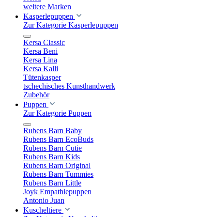
weitere Marken
Kasperlepuppen
Zur Kategorie Kasperlepuppen
Kersa Classic
Kersa Beni
Kersa Lina
Kersa Kalli
Tütenkasper
tschechisches Kunsthandwerk
Zubehör
Puppen
Zur Kategorie Puppen
Rubens Barn Baby
Rubens Barn EcoBuds
Rubens Barn Cutie
Rubens Barn Kids
Rubens Barn Original
Rubens Barn Tummies
Rubens Barn Little
Joyk Empathiepuppen
Antonio Juan
Kuscheltiere