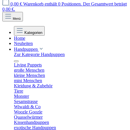
0,00 €
Warenkorb enthält 0 Positionen. Der Gesamtwert beträgt
0,00 €.
Menü
Kategorien
Home
Neuheiten
Handpuppen
Zur Kategorie Handpuppen
Living Puppets
große Menschen
kleine Menschen
mini Menschen
Kleidung & Zubehör
Tiere
Monster
Sesamstrasse
Wiwaldi & Co
Woozle Goozle
Quasselwürmer
Kissenhandpuppen
exotische Handpuppen