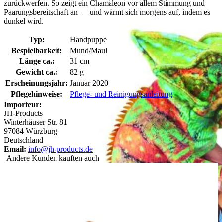
zurückwerfen. So zeigt ein Chamäleon vor allem Stimmung und
Paarungsbereitschaft an — und wärmt sich morgens auf, indem es
dunkel wird.
Typ:
Handpuppe
Bespielbarkeit:
Mund/Maul
Länge ca.:
31 cm
Gewicht ca.:
82 g
Erscheinungsjahr:
Januar 2020
Pflegehinweise:
Pflege- und Reinigungsanleitung
Importeur:
JH-Products
Winterhäuser Str. 81
97084 Würzburg
Deutschland
Email:
info@jh-products.de
Andere Kunden kauften auch