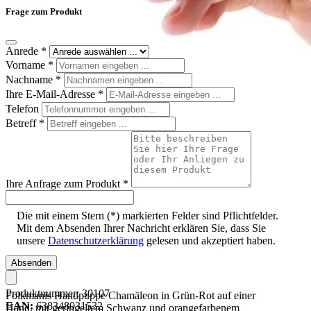
Frage zum Produkt
Anrede
*
Vorname
*
Nachname
*
Ihre E-Mail-Adresse
*
Telefon
Betreff
*
Ihre Anfrage zum Produkt
*
Die mit einem Stern (*) markierten Felder sind Pflichtfelder.
Mit dem Absenden Ihrer Nachricht erklären Sie, dass Sie
unsere
Datenschutzerklärung
gelesen und akzeptiert haben.
Absenden
Produktnummer:
30107
Folkmanis Handpuppe Chamäleon in Grün-Rot auf einer
EAN:
638348031532
Hand, mit geringeltem Schwanz und orangefarbenem