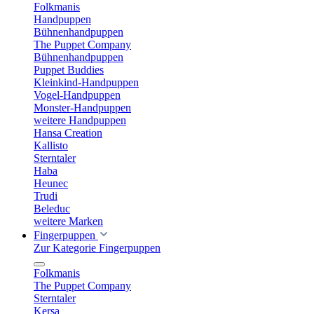
Folkmanis
Handpuppen
Bühnenhandpuppen
The Puppet Company
Bühnenhandpuppen
Puppet Buddies
Kleinkind-Handpuppen
Vogel-Handpuppen
Monster-Handpuppen
weitere Handpuppen
Hansa Creation
Kallisto
Sterntaler
Haba
Heunec
Trudi
Beleduc
weitere Marken
Fingerpuppen
Zur Kategorie Fingerpuppen
Folkmanis
The Puppet Company
Sterntaler
Kersa