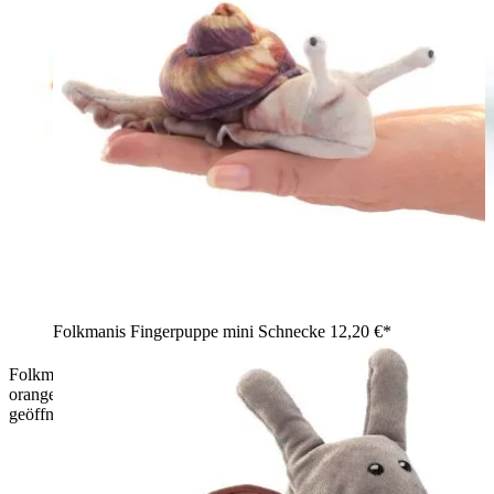
Folkmanis Fingerpuppe mini Schnecke
12,20 €*
Folkmanis Handpuppe Chamäleon in Rot-Grün mit
orangefarbenem Rückenkamm, geringeltem Schwanz und
geöffnetem Maul, Seitenansicht