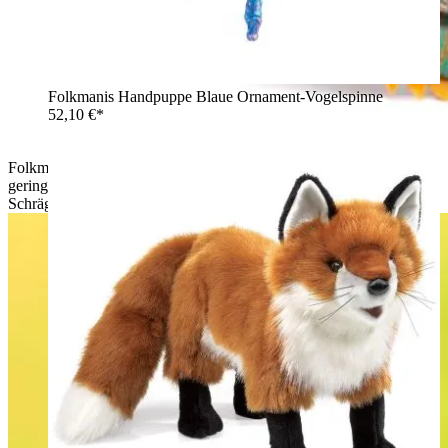
Folkmanis Handpuppe Blaue Ornament-Vogelspinne
52,10 €*
Folkmanis Handpuppe kleines Chamäleon in Orange-Grün mit
geringeltem Schwanz und gelbem Rückenkamm,
Schrägansicht von hinten