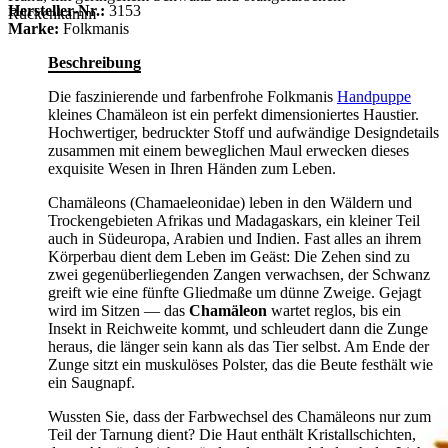
Hersteller-Nr.:
3153
Rückenkamm
Marke:
Folkmanis
Beschreibung
Die faszinierende und farbenfrohe Folkmanis
Handpuppe
kleines Chamäleon ist ein perfekt dimensioniertes Haustier.
Hochwertiger, bedruckter Stoff und aufwändige Designdetails
zusammen mit einem beweglichen Maul erwecken dieses
exquisite Wesen in Ihren Händen zum Leben.
Chamäleons (Chamaeleonidae) leben in den Wäldern und
Trockengebieten Afrikas und Madagaskars, ein kleiner Teil
auch in Südeuropa, Arabien und Indien. Fast alles an ihrem
Körperbau dient dem Leben im Geäst: Die Zehen sind zu
zwei gegenüberliegenden Zangen verwachsen, der Schwanz
greift wie eine fünfte Gliedmaße um dünne Zweige. Gejagt
wird im Sitzen — das
Chamäleon
wartet reglos, bis ein
Insekt in Reichweite kommt, und schleudert dann die Zunge
heraus, die länger sein kann als das Tier selbst. Am Ende der
Zunge sitzt ein muskulöses Polster, das die Beute festhält wie
ein Saugnapf.
Wussten Sie, dass der Farbwechsel des Chamäleons nur zum
Teil der Tarnung dient? Die Haut enthält Kristallschichten,