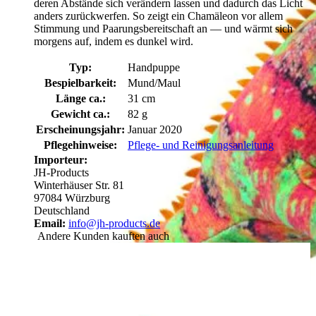
deren Abstände sich verändern lassen und dadurch das Licht
anders zurückwerfen. So zeigt ein Chamäleon vor allem
Stimmung und Paarungsbereitschaft an — und wärmt sich
morgens auf, indem es dunkel wird.
Typ:
Handpuppe
Bespielbarkeit:
Mund/Maul
Länge ca.:
31 cm
Gewicht ca.:
82 g
Erscheinungsjahr:
Januar 2020
Pflegehinweise:
Pflege- und Reinigungsanleitung
Importeur:
JH-Products
Winterhäuser Str. 81
97084 Würzburg
Deutschland
Email:
info@jh-products.de
Andere Kunden kauften auch