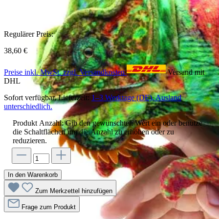
Regulärer Preis:
38,60 €
Preise inkl. MwSt. zzgl. Versandkosten
Versand mit
DHL
Sofort verfügbar, Lieferzeit:
1–3 Werktage (DE), Ausland
unterschiedlich.
Produkt Anzahl: Gib den gewünschten Wert ein oder benutze
die Schaltflächen um die Anzahl zu erhöhen oder zu
reduzieren.
In den Warenkorb
Zum Merkzettel hinzufügen
Frage zum Produkt