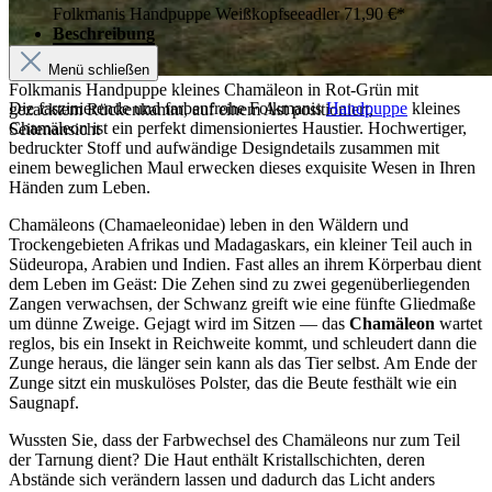
Folkmanis Handpuppe Weißkopfseeadler
71,90 €*
Beschreibung
Menü schließen
Folkmanis Handpuppe kleines Chamäleon in Rot-Grün mit
Die faszinierende und farbenfrohe Folkmanis
Handpuppe
kleines
gezacktem Rückenkamm, auf einem Ast positioniert,
Chamäleon ist ein perfekt dimensioniertes Haustier. Hochwertiger,
Seitenansicht
bedruckter Stoff und aufwändige Designdetails zusammen mit
einem beweglichen Maul erwecken dieses exquisite Wesen in Ihren
Händen zum Leben.
Chamäleons (Chamaeleonidae) leben in den Wäldern und
Trockengebieten Afrikas und Madagaskars, ein kleiner Teil auch in
Südeuropa, Arabien und Indien. Fast alles an ihrem Körperbau dient
dem Leben im Geäst: Die Zehen sind zu zwei gegenüberliegenden
Zangen verwachsen, der Schwanz greift wie eine fünfte Gliedmaße
um dünne Zweige. Gejagt wird im Sitzen — das
Chamäleon
wartet
reglos, bis ein Insekt in Reichweite kommt, und schleudert dann die
Zunge heraus, die länger sein kann als das Tier selbst. Am Ende der
Zunge sitzt ein muskulöses Polster, das die Beute festhält wie ein
Saugnapf.
Wussten Sie, dass der Farbwechsel des Chamäleons nur zum Teil
der Tarnung dient? Die Haut enthält Kristallschichten, deren
Abstände sich verändern lassen und dadurch das Licht anders