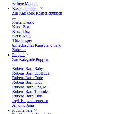
weitere Marken
Kasperlepuppen
Zur Kategorie Kasperlepuppen
Kersa Classic
Kersa Beni
Kersa Lina
Kersa Kalli
Tütenkasper
tschechisches Kunsthandwerk
Zubehör
Puppen
Zur Kategorie Puppen
Rubens Barn Baby
Rubens Barn EcoBuds
Rubens Barn Cutie
Rubens Barn Kids
Rubens Barn Original
Rubens Barn Tummies
Rubens Barn Little
Joyk Empathiepuppen
Antonio Juan
Kuscheltiere