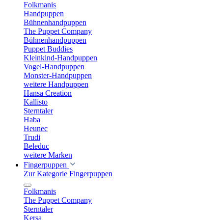
Folkmanis
Handpuppen
Bühnenhandpuppen
The Puppet Company
Bühnenhandpuppen
Puppet Buddies
Kleinkind-Handpuppen
Vogel-Handpuppen
Monster-Handpuppen
weitere Handpuppen
Hansa Creation
Kallisto
Sterntaler
Haba
Heunec
Trudi
Beleduc
weitere Marken
Fingerpuppen
Zur Kategorie Fingerpuppen
Folkmanis
The Puppet Company
Sterntaler
Kersa