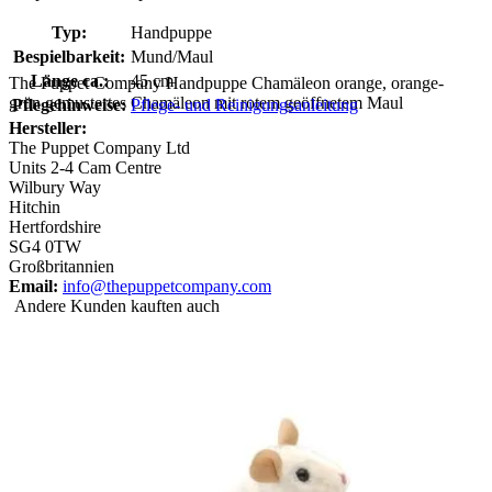
Typ:
Handpuppe
Bespielbarkeit:
Mund/Maul
Länge ca.:
45 cm
The Puppet Company Handpuppe Chamäleon orange, orange-
grün gemustertes Chamäleon mit rotem geöffnetem Maul
Pflegehinweise:
Pflege- und Reinigungsanleitung
Hersteller:
The Puppet Company Ltd
Units 2-4 Cam Centre
Wilbury Way
Hitchin
Hertfordshire
SG4 0TW
Großbritannien
Email:
info@thepuppetcompany.com
Andere Kunden kauften auch