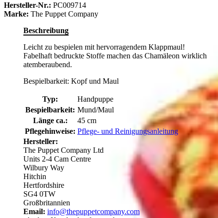
Hersteller-Nr.:
PC009714
Marke:
The Puppet Company
Beschreibung
Leicht zu bespielen mit hervorragendem Klappmaul!
Fabelhaft bedruckte Stoffe machen das Chamäleon wirklich
atemberaubend.
Bespielbarkeit: Kopf und Maul
Typ:
Handpuppe
Bespielbarkeit:
Mund/Maul
Länge ca.:
45 cm
Pflegehinweise:
Pflege- und Reinigungsanleitung
Hersteller:
The Puppet Company Ltd
Units 2-4 Cam Centre
Wilbury Way
Hitchin
Hertfordshire
SG4 0TW
Großbritannien
Email:
info@thepuppetcompany.com