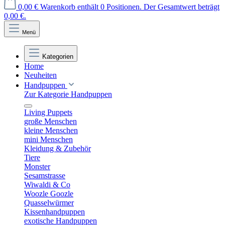
0,00 €
Warenkorb enthält 0 Positionen. Der Gesamtwert beträgt
0,00 €.
Menü
Kategorien
Home
Neuheiten
Handpuppen
Zur Kategorie Handpuppen
Living Puppets
große Menschen
kleine Menschen
mini Menschen
Kleidung & Zubehör
Tiere
Monster
Sesamstrasse
Wiwaldi & Co
Woozle Goozle
Quasselwürmer
Kissenhandpuppen
exotische Handpuppen