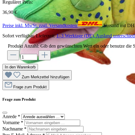
Regulärer Preis:
36,90 €
Preise inkl. MwSt. zzgl. Versandkosten
Versand mit D
Sofort verfügbar, Lieferzeit:
1–3 Werktage (DE), Ausland unterschiedl
Produkt Anzahl: Gib den gewünschten Wert ein oder benutze die S
In den Warenkorb
Zum Merkzettel hinzufügen
Frage zum Produkt
Frage zum Produkt
Anrede
*
Vorname
*
Nachname
*