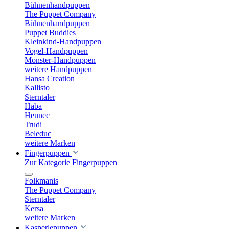
Bühnenhandpuppen
The Puppet Company
Bühnenhandpuppen
Puppet Buddies
Kleinkind-Handpuppen
Vogel-Handpuppen
Monster-Handpuppen
weitere Handpuppen
Hansa Creation
Kallisto
Sterntaler
Haba
Heunec
Trudi
Beleduc
weitere Marken
Fingerpuppen
Zur Kategorie Fingerpuppen
Folkmanis
The Puppet Company
Sterntaler
Kersa
weitere Marken
Kasperlepuppen