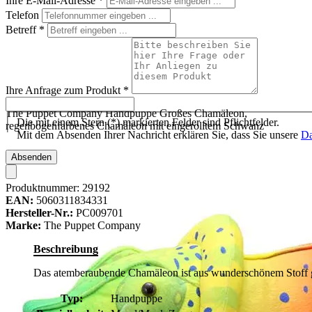
Ihre E-Mail-Adresse
*
Telefon
Betreff
*
Ihre Anfrage zum Produkt
*
The Puppet Company Handpuppe Großes Chamäleon,
Die mit einem Stern (*) markierten Felder sind Pflichtfelder.
regenbogenfarbenes Chamäleon mit eingerolltem Schwanz
Mit dem Absenden Ihrer Nachricht erklären Sie, dass Sie unsere
Da
Absenden
Produktnummer:
29192
EAN:
5060311834331
Hersteller-Nr.:
PC009701
Marke:
The Puppet Company
Beschreibung
Das atemberaubende Chamäleon ist aus wunderschönem Stoff 
Typ:
Handpuppe