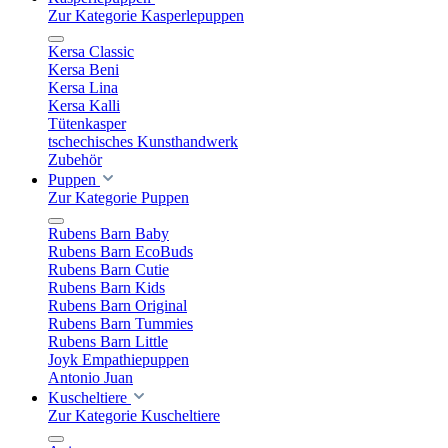
Zur Kategorie Kasperlepuppen
Kersa Classic
Kersa Beni
Kersa Lina
Kersa Kalli
Tütenkasper
tschechisches Kunsthandwerk
Zubehör
Puppen
Zur Kategorie Puppen
Rubens Barn Baby
Rubens Barn EcoBuds
Rubens Barn Cutie
Rubens Barn Kids
Rubens Barn Original
Rubens Barn Tummies
Rubens Barn Little
Joyk Empathiepuppen
Antonio Juan
Kuscheltiere
Zur Kategorie Kuscheltiere