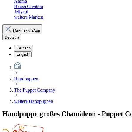
Anima
Hansa Creation
Jellycat
weitere Marken
Menü schließen
Deutsch
Deutsch
English
Handpuppen
The Puppet Company
weitere Handpuppen
Handpuppe großes Chamäleon - Puppet 