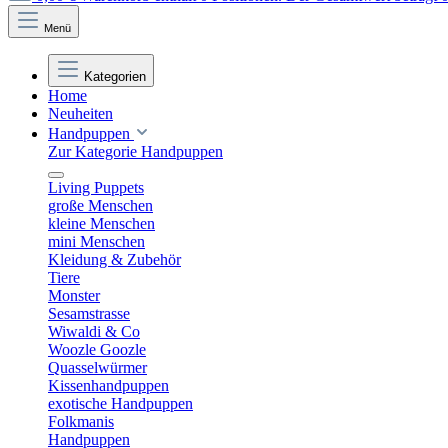
Menü
Kategorien
Home
Neuheiten
Handpuppen
Zur Kategorie Handpuppen
Living Puppets
große Menschen
kleine Menschen
mini Menschen
Kleidung & Zubehör
Tiere
Monster
Sesamstrasse
Wiwaldi & Co
Woozle Goozle
Quasselwürmer
Kissenhandpuppen
exotische Handpuppen
Folkmanis
Handpuppen