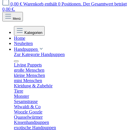
0,00 €
Warenkorb enthält 0 Positionen. Der Gesamtwert beträgt
0,00 €.
Menü
Kategorien
Home
Neuheiten
Handpuppen
Zur Kategorie Handpuppen
Living Puppets
große Menschen
kleine Menschen
mini Menschen
Kleidung & Zubehör
Tiere
Monster
Sesamstrasse
Wiwaldi & Co
Woozle Goozle
Quasselwürmer
Kissenhandpuppen
exotische Handpuppen