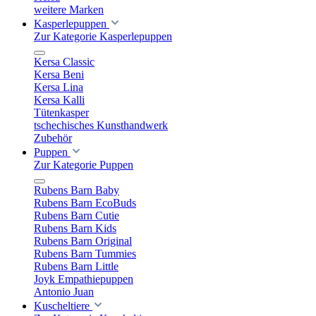
weitere Marken
Kasperlepuppen
Zur Kategorie Kasperlepuppen
Kersa Classic
Kersa Beni
Kersa Lina
Kersa Kalli
Tütenkasper
tschechisches Kunsthandwerk
Zubehör
Puppen
Zur Kategorie Puppen
Rubens Barn Baby
Rubens Barn EcoBuds
Rubens Barn Cutie
Rubens Barn Kids
Rubens Barn Original
Rubens Barn Tummies
Rubens Barn Little
Joyk Empathiepuppen
Antonio Juan
Kuscheltiere