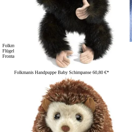
Folkmanis Handpuppe Weißkopfseeadler mit ausgebreiteten
Flügeln, von einem Jugendlichen auf dem Arm gehalten,
Frontalansicht
Folkmanis Handpuppe Baby Schimpanse
60,80 €*