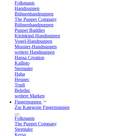
Folkmanis
Handpuppen
Bühnenhandpuppen
The Puppet Company
Bühnenhandpuppen
Puppet Buddies
Kleinkind-Handpuppen
Vogel-Handpuppen
Monster-Handpuppen
weitere Handpuppen
Hansa Creation
Kallisto
Sterntaler
Haba
Heunec
Trudi
Beleduc
weitere Marken
Fingerpuppen
Zur Kategorie Fingerpuppen
Folkmanis
The Puppet Company
Sterntaler
Kersa