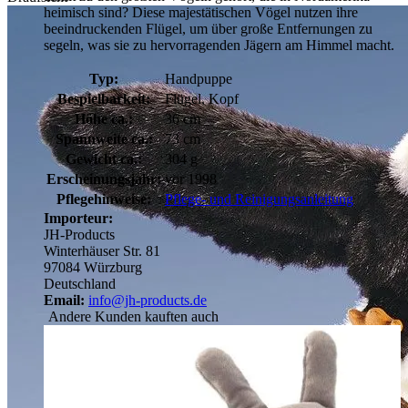
heimisch sind? Diese majestätischen Vögel nutzen ihre
beeindruckenden Flügel, um über große Entfernungen zu
segeln, was sie zu hervorragenden Jägern am Himmel macht.
Typ:
Handpuppe
Bespielbarkeit:
Flügel, Kopf
Höhe ca.:
36 cm
Spannweite ca.:
73 cm
Gewicht ca.:
304 g
Erscheinungsjahr:
vor 1998
Pflegehinweise:
Pflege- und Reinigungsanleitung
Importeur:
JH-Products
Winterhäuser Str. 81
97084 Würzburg
Deutschland
Email:
info@jh-products.de
Andere Kunden kauften auch