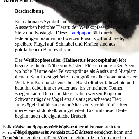
Marke:
Folkmanis
Beschreibung
Ein nationales Symbol und bis vor kurzem eine vom
Aussterben bedrohte Tierart: der Weißkopfseeadler weckt
Stolz und Nostalgie. Diese
Handpuppe
fällt durch
federartigen braunen und weißen Plüschstoff und breite,
spielbare Flügel auf. Schnabel und Krallen sind aus
goldfarbenem Baumwollsamt.
Der
Weißkopfseeadler (Haliaeetus leucocephalus)
lebt
bevorzugt in der Nähe von Küsten, Flüssen und großen Seen,
wo hohe Bäume oder Felsvorsprünge als Ansitz und Nistplatz
dienen. Sein Horst gehört zu den größten aller Vogelnester der
Welt: Ein Paar nutzt denselben Horst oft über Jahrzehnte und
baut ihn dabei immer weiter aus, bis er mehrere Tonnen
wiegen kann. Den charakteristischen weißen Kopf und
Schwanz trägt der Vogel erst als ausgewachsenes Tier;
Jungvögel sind bis zu einem Alter von vier bis fünf Jahren
überwiegend dunkelbraun gefiedert. Erst mit dieser Reife
beginnt auch die eigentliche Brutzeit.
Wussten Sie, dass der Weißkopfseeadler eine
Folkmanis Handpuppe Weißkopfseeadler mit ausgebreiteten
Flügelspannweite von bis zu 2,5 Metern erreichen kann und
schwarzen Flügeln und weißem Kopf und Schwanz,
damit zu den größten Vögeln gehört, die in Nordamerika
Draufsicht