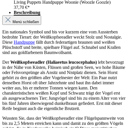
Living Puppets Handpuppe Woonie (Woozle Goozle)
37,70 €*
Beschreibung
Menü schließen
Ein nationales Symbol und bis vor kurzem eine vom Aussterben
bedrohte Tierart: der Weißkopfseeadler weckt Stolz und Nostalgie.
Diese
Handpuppe
fällt durch federartigen braunen und weißen
Plüschstoff und breite, spielbare Flügel auf. Schnabel und Krallen
sind aus goldfarbenem Baumwollsamt.
Der
Weißkopfseeadler (Haliaeetus leucocephalus)
lebt bevorzugt
in der Nähe von Küsten, Flüssen und großen Seen, wo hohe Bäume
oder Felsvorsprünge als Ansitz und Nistplatz dienen. Sein Horst
gehört zu den größten aller Vogelnester der Welt: Ein Paar nutzt
denselben Horst oft über Jahrzehnte und baut ihn dabei immer
weiter aus, bis er mehrere Tonnen wiegen kann. Den
charakteristischen weißen Kopf und Schwanz trägt der Vogel erst
als ausgewachsenes Tier; Jungvögel sind bis zu einem Alter von vier
bis fünf Jahren überwiegend dunkelbraun gefiedert. Erst mit dieser
Reife beginnt auch die eigentliche Brutzeit.
Wussten Sie, dass der Weißkopfseeadler eine Flügelspannweite von
bis zu 2,5 Metern erreichen kann und damit zu den größten Vögeln