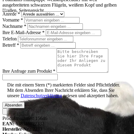
ausgebreiteten schwarzen Flügeln, weißem Kopf und gelben
Krallen, Seitenansicht
Anrede
*
Vorname
*
Nachname
*
Ihre E-Mail-Adresse
*
Telefon
Betreff
*
Ihre Anfrage zum Produkt
*
Die mit einem Stern (*) markierten Felder sind Pflichtfelder.
Mit dem Absenden Ihrer Nachricht erklären Sie, dass Sie
unsere
Datenschutzerklärung
gelesen und akzeptiert haben.
Absenden
Produktnummer:
15646
EAN:
638348022332
Hersteller-Nr.:
2233