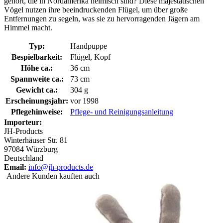
gehört, die in Nordamerika heimisch sind? Diese majestätischen
Vögel nutzen ihre beeindruckenden Flügel, um über große
Entfernungen zu segeln, was sie zu hervorragenden Jägern am
Himmel macht.
Typ:
Handpuppe
Bespielbarkeit:
Flügel, Kopf
Höhe ca.:
36 cm
Spannweite ca.:
73 cm
Gewicht ca.:
304 g
Erscheinungsjahr:
vor 1998
Pflegehinweise:
Pflege- und Reinigungsanleitung
Importeur:
JH-Products
Winterhäuser Str. 81
97084 Würzburg
Deutschland
Email:
info@jh-products.de
Andere Kunden kauften auch