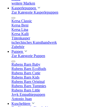
weitere Marken
Kasperlepuppen
Zur Kategorie Kasperlepuppen
Kersa Classic
Kersa Beni
Kersa Lina
Kersa Kalli
Tütenkasper
tschechisches Kunsthandwerk
Zubehör
Puppen
Zur Kategorie Puppen
Rubens Barn Baby
Rubens Barn EcoBuds
Rubens Barn Cutie
Rubens Barn Kids
Rubens Barn Original
Rubens Barn Tummies
Rubens Barn Little
Joyk Empathiepuppen
Antonio Juan
Kuscheltiere