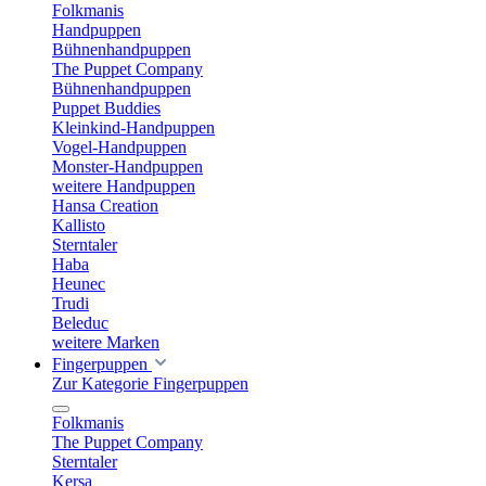
Folkmanis
Handpuppen
Bühnenhandpuppen
The Puppet Company
Bühnenhandpuppen
Puppet Buddies
Kleinkind-Handpuppen
Vogel-Handpuppen
Monster-Handpuppen
weitere Handpuppen
Hansa Creation
Kallisto
Sterntaler
Haba
Heunec
Trudi
Beleduc
weitere Marken
Fingerpuppen
Zur Kategorie Fingerpuppen
Folkmanis
The Puppet Company
Sterntaler
Kersa