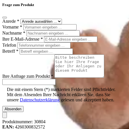
Frage zum Produkt
Anrede
*
Vorname
*
Nachname
*
Ihre E-Mail-Adresse
*
Telefon
Betreff
*
Ihre Anfrage zum Produkt
*
Die mit einem Stern (*) markierten Felder sind Pflichtfelder.
Mit dem Absenden Ihrer Nachricht erklären Sie, dass Sie
unsere
Datenschutzerklärung
gelesen und akzeptiert haben.
Absenden
Produktnummer:
30804
EAN:
4260300832572