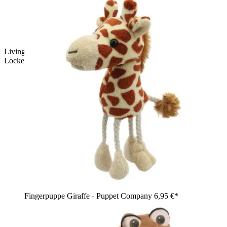
Living Puppets Handpuppe Fuzius Affe mit braunem
Lockenfell und rosa Ohren, Arme erhoben
Fingerpuppe Giraffe - Puppet Company
6,95 €*