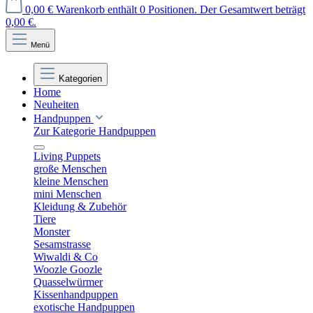
0,00 €
Warenkorb enthält 0 Positionen. Der Gesamtwert beträgt
0,00 €.
Menü
Kategorien
Home
Neuheiten
Handpuppen
Zur Kategorie Handpuppen
Living Puppets
große Menschen
kleine Menschen
mini Menschen
Kleidung & Zubehör
Tiere
Monster
Sesamstrasse
Wiwaldi & Co
Woozle Goozle
Quasselwürmer
Kissenhandpuppen
exotische Handpuppen