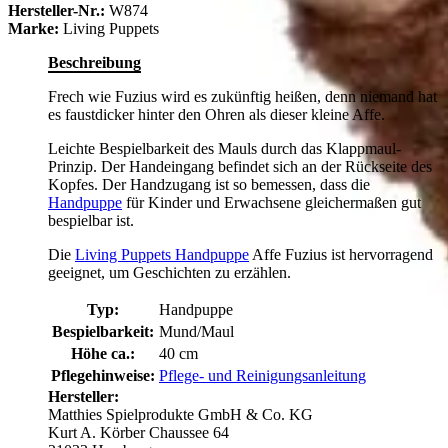
Hersteller-Nr.:
W874
Marke:
Living Puppets
Beschreibung
Frech wie Fuzius wird es zukünftig heißen, denn niemand hat
es faustdicker hinter den Ohren als dieser kleine Affe.
Leichte Bespielbarkeit des Mauls durch das Klappmaul-
Prinzip. Der Handeingang befindet sich an der Rückseite des
Kopfes. Der Handzugang ist so bemessen, dass die
Handpuppe
für Kinder und Erwachsene gleichermaßen gut
bespielbar ist.
Die
Living Puppets Handpuppe
Affe Fuzius ist hervorragend
geeignet, um Geschichten zu erzählen.
Typ:
Handpuppe
Bespielbarkeit:
Mund/Maul
Höhe ca.:
40 cm
Pflegehinweise:
Pflege- und Reinigungsanleitung
Hersteller:
Matthies Spielprodukte GmbH & Co. KG
Kurt A. Körber Chaussee 64