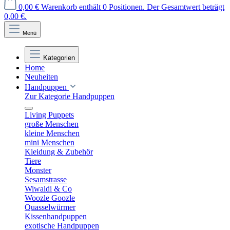
0,00 €
Warenkorb enthält 0 Positionen. Der Gesamtwert beträgt
0,00 €.
Menü
Kategorien
Home
Neuheiten
Handpuppen
Zur Kategorie Handpuppen
Living Puppets
große Menschen
kleine Menschen
mini Menschen
Kleidung & Zubehör
Tiere
Monster
Sesamstrasse
Wiwaldi & Co
Woozle Goozle
Quasselwürmer
Kissenhandpuppen
exotische Handpuppen