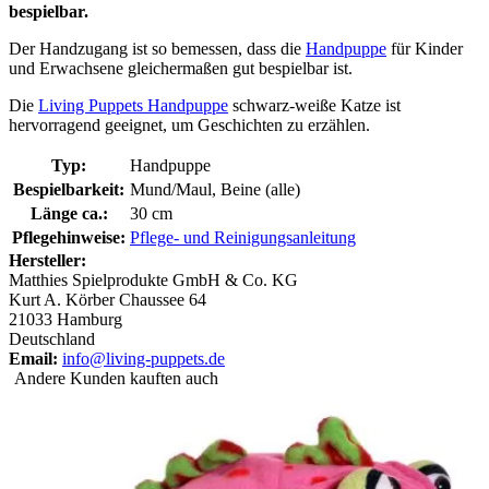
bespielbar.
Der Handzugang ist so bemessen, dass die
Handpuppe
für Kinder
und Erwachsene gleichermaßen gut bespielbar ist.
Die
Living Puppets Handpuppe
schwarz-weiße Katze ist
hervorragend geeignet, um Geschichten zu erzählen.
Typ:
Handpuppe
Bespielbarkeit:
Mund/Maul, Beine (alle)
Länge ca.:
30 cm
Pflegehinweise:
Pflege- und Reinigungsanleitung
Hersteller:
Matthies Spielprodukte GmbH & Co. KG
Kurt A. Körber Chaussee 64
21033 Hamburg
Deutschland
Email:
info@living-puppets.de
Andere Kunden kauften auch