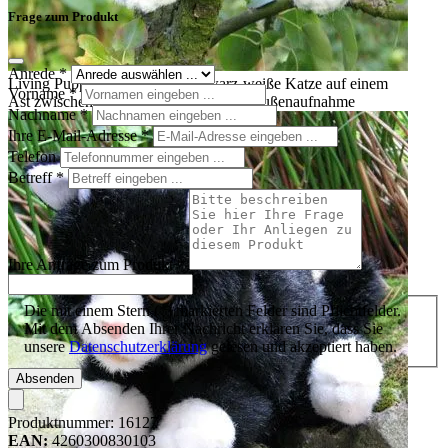
Frage zum Produkt
Anrede
*
Living Puppets Handpuppe schwarz-weiße Katze auf einem
Vorname
*
Ast zwischen grünen Blättern sitzend, Außenaufnahme
Nachname
*
Ihre E-Mail-Adresse
*
Telefon
Betreff
*
Ihre Anfrage zum Produkt
*
Die mit einem Stern (*) markierten Felder sind Pflichtfelder.
Mit dem Absenden Ihrer Nachricht erklären Sie, dass Sie
unsere
Datenschutzerklärung
gelesen und akzeptiert haben.
Absenden
Produktnummer:
16127
EAN:
4260300830103