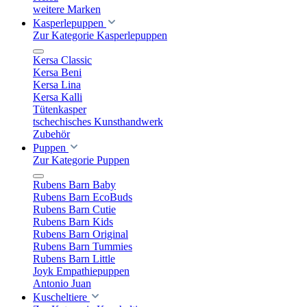
weitere Marken
Kasperlepuppen
Zur Kategorie Kasperlepuppen
Kersa Classic
Kersa Beni
Kersa Lina
Kersa Kalli
Tütenkasper
tschechisches Kunsthandwerk
Zubehör
Puppen
Zur Kategorie Puppen
Rubens Barn Baby
Rubens Barn EcoBuds
Rubens Barn Cutie
Rubens Barn Kids
Rubens Barn Original
Rubens Barn Tummies
Rubens Barn Little
Joyk Empathiepuppen
Antonio Juan
Kuscheltiere