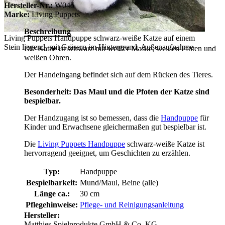
Hersteller-Nr.:
W045
Marke:
Living Puppets
Beschreibung
Living Puppets Handpuppe schwarz-weiße Katze auf einem
Stein liegend, mit Gräsern im Hintergrund, Außenaufnahme
Die Katze ist schwarz mit weißer Maske, weißen Pfoten und
weißen Ohren.
Der Handeingang befindet sich auf dem Rücken des Tieres.
Besonderheit: Das Maul und die Pfoten der Katze sind
bespielbar.
Der Handzugang ist so bemessen, dass die
Handpuppe
für
Kinder und Erwachsene gleichermaßen gut bespielbar ist.
Die
Living Puppets Handpuppe
schwarz-weiße Katze ist
hervorragend geeignet, um Geschichten zu erzählen.
Typ:
Handpuppe
Bespielbarkeit:
Mund/Maul, Beine (alle)
Länge ca.:
30 cm
Pflegehinweise:
Pflege- und Reinigungsanleitung
Hersteller:
Matthies Spielprodukte GmbH & Co. KG