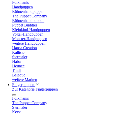
Folkmanis
Handpuppen
Bühnenhandpuppen
The Puppet Company
Bühnenhandpuppen
Puppet Buddies
Kleinkind-Handpuppen
Vogel-Handpuppen
Monster-Handpuppen
weitere Handpuppen
Hansa Creation
Kallisto
Sterntaler
Haba
Heunec
Trudi
Beleduc
weitere Marken
Fingerpuppen
Zur Kategorie Fingerpuppen
Folkmanis
The Puppet Company
Sterntaler
Kersa