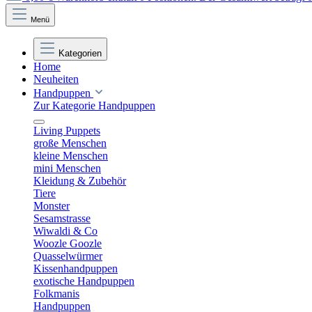
Menü
Kategorien
Home
Neuheiten
Handpuppen
Zur Kategorie Handpuppen
Living Puppets
große Menschen
kleine Menschen
mini Menschen
Kleidung & Zubehör
Tiere
Monster
Sesamstrasse
Wiwaldi & Co
Woozle Goozle
Quasselwürmer
Kissenhandpuppen
exotische Handpuppen
Folkmanis
Handpuppen