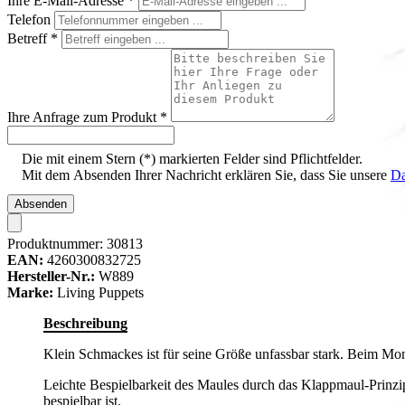
Ihre E-Mail-Adresse
*
Telefon
Betreff
*
Ihre Anfrage zum Produkt
*
Die mit einem Stern (*) markierten Felder sind Pflichtfelder.
Mit dem Absenden Ihrer Nachricht erklären Sie, dass Sie unsere
Da
Absenden
Produktnummer:
30813
EAN:
4260300832725
Hersteller-Nr.:
W889
Marke:
Living Puppets
Beschreibung
Klein Schmackes ist für seine Größe unfassbar stark. Beim Mo
Leichte Bespielbarkeit des Maules durch das Klappmaul-Prinzip
bespielbar ist.