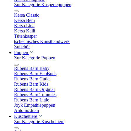
Zur Kategorie Kasperlepuppen
Kersa Classic
Kersa Beni
Kersa Lina
Kersa Kalli
Tütenkasper
tschechisches Kunsthandwerk
Zubehör
Puppen
Zur Kategorie Puppen
Rubens Barn Baby
Rubens Barn EcoBuds
Rubens Barn Cutie
Rubens Barn Kids
Rubens Barn Original
Rubens Barn Tummies
Rubens Barn Little
Joyk Empathiepuppen
Antonio Juan
Kuscheltiere
Zur Kategorie Kuscheltiere