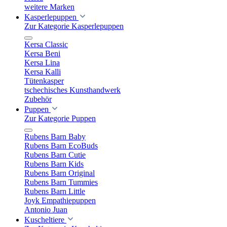
weitere Marken
Kasperlepuppen
Zur Kategorie Kasperlepuppen
Kersa Classic
Kersa Beni
Kersa Lina
Kersa Kalli
Tütenkasper
tschechisches Kunsthandwerk
Zubehör
Puppen
Zur Kategorie Puppen
Rubens Barn Baby
Rubens Barn EcoBuds
Rubens Barn Cutie
Rubens Barn Kids
Rubens Barn Original
Rubens Barn Tummies
Rubens Barn Little
Joyk Empathiepuppen
Antonio Juan
Kuscheltiere