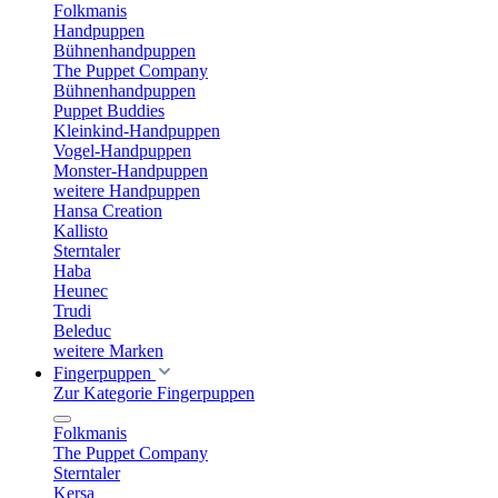
Folkmanis
Handpuppen
Bühnenhandpuppen
The Puppet Company
Bühnenhandpuppen
Puppet Buddies
Kleinkind-Handpuppen
Vogel-Handpuppen
Monster-Handpuppen
weitere Handpuppen
Hansa Creation
Kallisto
Sterntaler
Haba
Heunec
Trudi
Beleduc
weitere Marken
Fingerpuppen
Zur Kategorie Fingerpuppen
Folkmanis
The Puppet Company
Sterntaler
Kersa