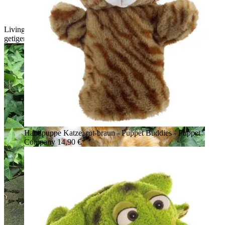
Living Puppets Handpuppe Braune Katze mit rotbraun
getigertem Fell, stehend
Handpuppe Katze, rot-braun - Puppet Buddies - Puppet
Company
14,90 €*