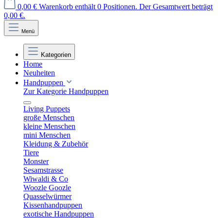
0,00 €
Warenkorb enthält 0 Positionen. Der Gesamtwert beträgt
0,00 €.
Menü
Kategorien
Home
Neuheiten
Handpuppen
Zur Kategorie Handpuppen
Living Puppets
große Menschen
kleine Menschen
mini Menschen
Kleidung & Zubehör
Tiere
Monster
Sesamstrasse
Wiwaldi & Co
Woozle Goozle
Quasselwürmer
Kissenhandpuppen
exotische Handpuppen