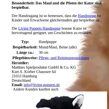
Besonderheit: Das Maul und die Pfoten der Katze sind
bespielbar.
Der Handzugang ist so bemessen, dass die
Handpuppe
für
Kinder und Erwachsene gleichermaßen gut bespielbar ist.
Die
Living Puppets Handpuppe
braune Katze ist
hervorragend geeignet, um Geschichten zu erzählen.
Typ:
Handpuppe
Bespielbarkeit:
Mund/Maul, Beine (alle)
Länge ca.:
30 cm
Pflegehinweise:
Pflege- und Reinigungsanleitung
Hersteller:
Matthies Spielprodukte GmbH & Co. KG
Kurt A. Körber Chaussee 64
21033 Hamburg
Deutschland
Email:
info@living-puppets.de
Andere Kunden kauften auch