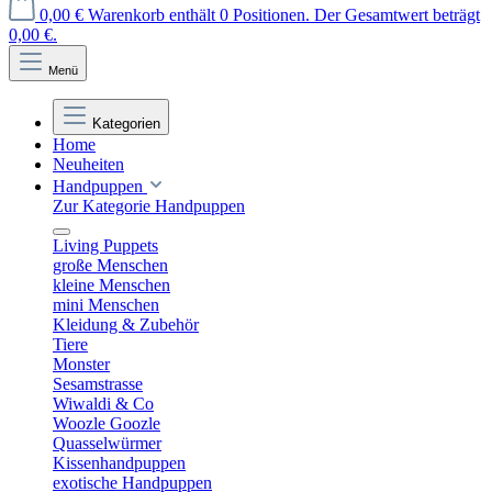
0,00 €
Warenkorb enthält 0 Positionen. Der Gesamtwert beträgt
0,00 €.
Menü
Kategorien
Home
Neuheiten
Handpuppen
Zur Kategorie Handpuppen
Living Puppets
große Menschen
kleine Menschen
mini Menschen
Kleidung & Zubehör
Tiere
Monster
Sesamstrasse
Wiwaldi & Co
Woozle Goozle
Quasselwürmer
Kissenhandpuppen
exotische Handpuppen