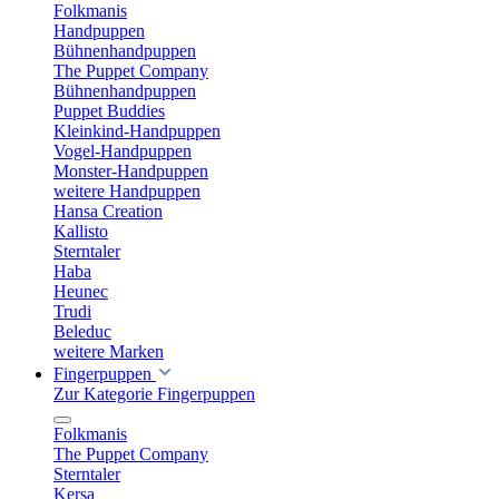
Folkmanis
Handpuppen
Bühnenhandpuppen
The Puppet Company
Bühnenhandpuppen
Puppet Buddies
Kleinkind-Handpuppen
Vogel-Handpuppen
Monster-Handpuppen
weitere Handpuppen
Hansa Creation
Kallisto
Sterntaler
Haba
Heunec
Trudi
Beleduc
weitere Marken
Fingerpuppen
Zur Kategorie Fingerpuppen
Folkmanis
The Puppet Company
Sterntaler
Kersa