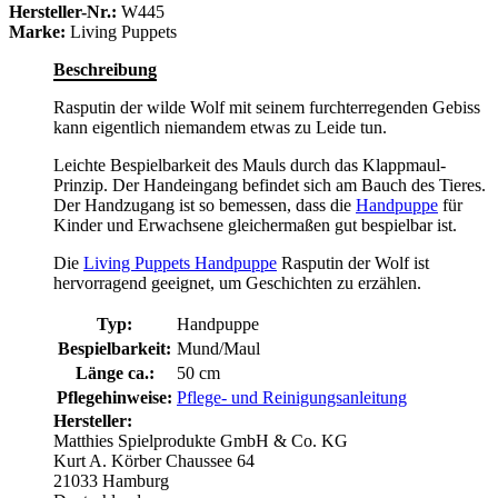
Hersteller-Nr.:
W445
Marke:
Living Puppets
Beschreibung
Rasputin der wilde Wolf mit seinem furchterregenden Gebiss
kann eigentlich niemandem etwas zu Leide tun.
Leichte Bespielbarkeit des Mauls durch das Klappmaul-
Prinzip. Der Handeingang befindet sich am Bauch des Tieres.
Der Handzugang ist so bemessen, dass die
Handpuppe
für
Kinder und Erwachsene gleichermaßen gut bespielbar ist.
Die
Living Puppets Handpuppe
Rasputin der Wolf ist
hervorragend geeignet, um Geschichten zu erzählen.
Typ:
Handpuppe
Bespielbarkeit:
Mund/Maul
Länge ca.:
50 cm
Pflegehinweise:
Pflege- und Reinigungsanleitung
Hersteller:
Matthies Spielprodukte GmbH & Co. KG
Kurt A. Körber Chaussee 64
21033 Hamburg