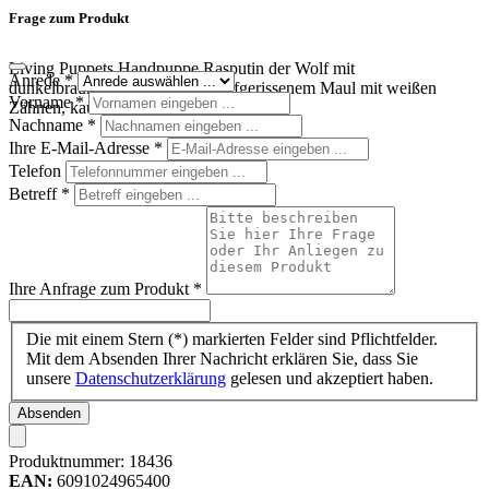
Frage zum Produkt
Living Puppets Handpuppe Rasputin der Wolf mit
Anrede
*
dunkelbraunem Zottelfell und aufgerissenem Maul mit weißen
Vorname
*
Zähnen, kauernd in Seitenansicht
Nachname
*
Ihre E-Mail-Adresse
*
Telefon
Betreff
*
Ihre Anfrage zum Produkt
*
Die mit einem Stern (*) markierten Felder sind Pflichtfelder.
Mit dem Absenden Ihrer Nachricht erklären Sie, dass Sie
unsere
Datenschutzerklärung
gelesen und akzeptiert haben.
Absenden
Produktnummer:
18436
EAN:
6091024965400