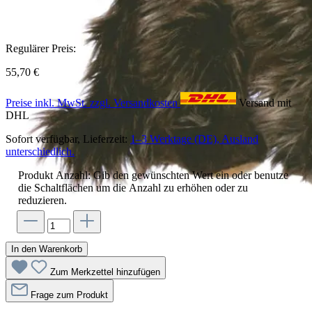
Regulärer Preis:
55,70 €
Preise inkl. MwSt. zzgl. Versandkosten
Versand mit
DHL
Sofort verfügbar, Lieferzeit:
1–3 Werktage (DE), Ausland
unterschiedlich.
Produkt Anzahl: Gib den gewünschten Wert ein oder benutze
die Schaltflächen um die Anzahl zu erhöhen oder zu
reduzieren.
In den Warenkorb
Zum Merkzettel hinzufügen
Frage zum Produkt