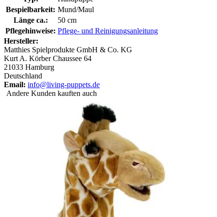
Bespielbarkeit:
Mund/Maul
Länge ca.:
50 cm
Pflegehinweise:
Pflege- und Reinigungsanleitung
Hersteller:
Matthies Spielprodukte GmbH & Co. KG
Kurt A. Körber Chaussee 64
21033 Hamburg
Deutschland
Email:
info@living-puppets.de
Andere Kunden kauften auch