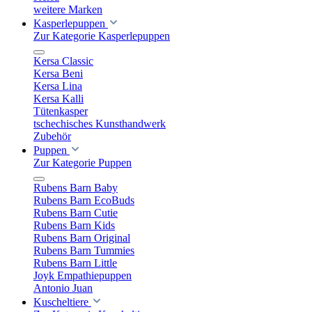
weitere Marken
Kasperlepuppen
Zur Kategorie Kasperlepuppen
Kersa Classic
Kersa Beni
Kersa Lina
Kersa Kalli
Tütenkasper
tschechisches Kunsthandwerk
Zubehör
Puppen
Zur Kategorie Puppen
Rubens Barn Baby
Rubens Barn EcoBuds
Rubens Barn Cutie
Rubens Barn Kids
Rubens Barn Original
Rubens Barn Tummies
Rubens Barn Little
Joyk Empathiepuppen
Antonio Juan
Kuscheltiere