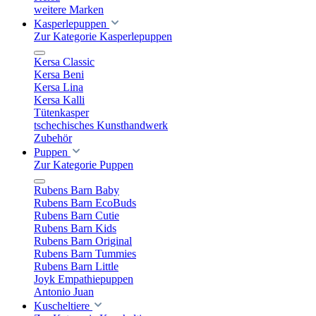
weitere Marken
Kasperlepuppen
Zur Kategorie Kasperlepuppen
Kersa Classic
Kersa Beni
Kersa Lina
Kersa Kalli
Tütenkasper
tschechisches Kunsthandwerk
Zubehör
Puppen
Zur Kategorie Puppen
Rubens Barn Baby
Rubens Barn EcoBuds
Rubens Barn Cutie
Rubens Barn Kids
Rubens Barn Original
Rubens Barn Tummies
Rubens Barn Little
Joyk Empathiepuppen
Antonio Juan
Kuscheltiere