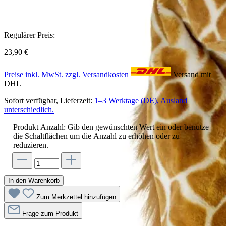
Regulärer Preis:
23,90 €
Preise inkl. MwSt. zzgl. Versandkosten
Versand mit
DHL
Sofort verfügbar, Lieferzeit:
1–3 Werktage (DE), Ausland
unterschiedlich.
Produkt Anzahl: Gib den gewünschten Wert ein oder benutze
die Schaltflächen um die Anzahl zu erhöhen oder zu
reduzieren.
In den Warenkorb
Zum Merkzettel hinzufügen
Frage zum Produkt