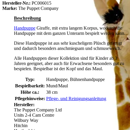
Hersteller-Nr.:
PC006015
Marke:
The Puppet Company
Beschreibung
Handpuppe
Giraffe, mit extra langem Korpus, wodurch die
Handpuppe mit dem ganzen Unterarm bespielt werden kann.
Diese Handpuppe ist aus sehr kuscheligem Plüsch gefertigt
und dadurch besonders anschmiegsam und schmuseweich.
Alle Handpuppen dieser Kollektion sind für Kinder ab 3
Jahren geeignet, aber auch für Erwachsene besonders gut zu
bespielen. Bespielbar ist der Kopf und das Maul.
Typ:
Handpuppe, Bühnenhandpuppe
Bespielbarkeit:
Mund/Maul
Höhe ca.:
38 cm
Pflegehinweise:
Pflege- und Reinigungsanleitung
Hersteller:
The Puppet Company Ltd
Units 2-4 Cam Centre
Wilbury Way
Hitchin