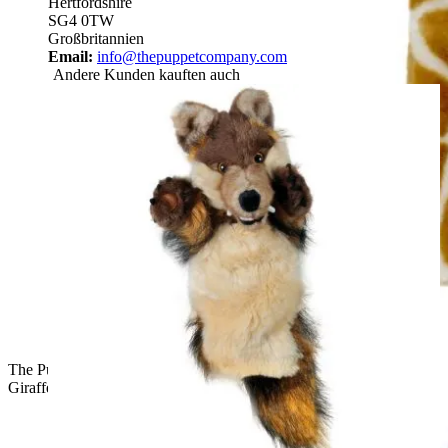
Hertfordshire
SG4 0TW
Großbritannien
Email:
info@thepuppetcompany.com
Andere Kunden kauften auch
The Puppet Company Baby-Handpuppe Giraffe, gefleckte
Giraffen-Handpuppe mit geöffnetem Maul, Frontansicht