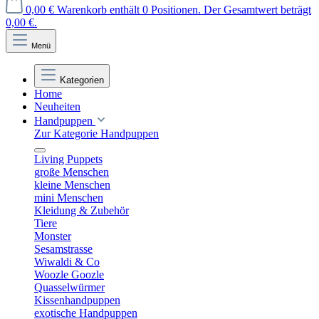
0,00 €
Warenkorb enthält 0 Positionen. Der Gesamtwert beträgt
0,00 €.
Menü
Kategorien
Home
Neuheiten
Handpuppen
Zur Kategorie Handpuppen
Living Puppets
große Menschen
kleine Menschen
mini Menschen
Kleidung & Zubehör
Tiere
Monster
Sesamstrasse
Wiwaldi & Co
Woozle Goozle
Quasselwürmer
Kissenhandpuppen
exotische Handpuppen