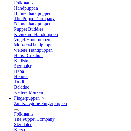
Folkmanis
Handpuppen
Bühnenhandpuppen
The Puppet Company
Bühnenhandpuppen
Puppet Buddies
Kleinkind-Handpuppen
Vogel-Handpuppen
Monster-Handpuppen
weitere Handpuppen
Hansa Creation
Kallisto
Sterntaler
Haba
Heunec
Trudi
Beleduc
weitere Marken
Fingerpuppen
Zur Kategorie Fingerpuppen
Folkmanis
The Puppet Company
Sterntaler
Kersa