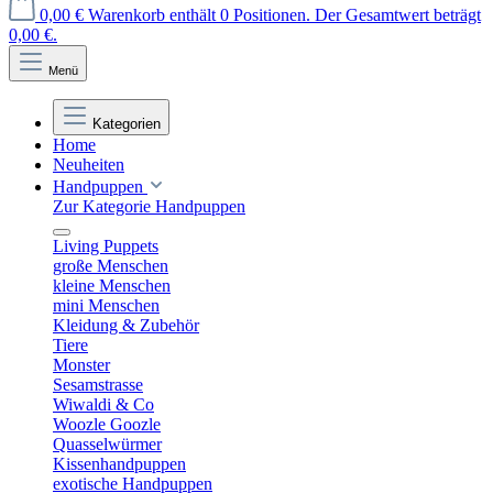
0,00 €
Warenkorb enthält 0 Positionen. Der Gesamtwert beträgt
0,00 €.
Menü
Kategorien
Home
Neuheiten
Handpuppen
Zur Kategorie Handpuppen
Living Puppets
große Menschen
kleine Menschen
mini Menschen
Kleidung & Zubehör
Tiere
Monster
Sesamstrasse
Wiwaldi & Co
Woozle Goozle
Quasselwürmer
Kissenhandpuppen
exotische Handpuppen