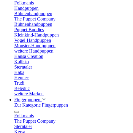
Folkmanis
Handpuppen
Bühnenhandpuppen
The Puppet Company
Bühnenhandpuppen
Puppet Buddies
Kleinkind-Handpuppen
Vogel-Handpuppen
Monster-Handpuppen
weitere Handpuppen
Hansa Creation
Kallisto
Sterntaler
Haba
Heunec
Trudi
Beleduc
weitere Marken
Fingerpuppen
Zur Kategorie Fingerpuppen
Folkmanis
The Puppet Company
Sterntaler
Kersa