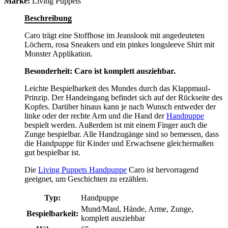
Marke:
Living Puppets
Beschreibung
Caro trägt eine Stoffhose im Jeanslook mit angedeuteten
Löchern, rosa Sneakers und ein pinkes longsleeve Shirt mit
Monster Applikation.
Besonderheit: Caro ist komplett ausziehbar.
Leichte Bespielbarkeit des Mundes durch das Klappmaul-
Prinzip. Der Handeingang befindet sich auf der Rückseite des
Kopfes. Darüber hinaus kann je nach Wunsch entweder der
linke oder der rechte Arm und die Hand der
Handpuppe
bespielt werden. Außerdem ist mit einem Finger auch die
Zunge bespielbar. Alle Handzugänge sind so bemessen, dass
die Handpuppe für Kinder und Erwachsene gleichermaßen
gut bespielbar ist.
Die
Living Puppets Handpuppe
Caro ist hervorragend
geeignet, um Geschichten zu erzählen.
Typ:
Handpuppe
Mund/Maul, Hände, Arme, Zunge,
Bespielbarkeit:
komplett ausziehbar