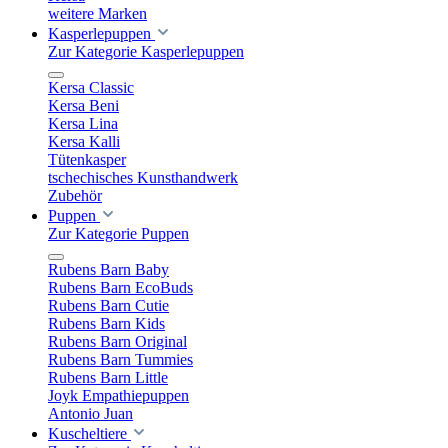
weitere Marken
Kasperlepuppen
Zur Kategorie Kasperlepuppen
Kersa Classic
Kersa Beni
Kersa Lina
Kersa Kalli
Tütenkasper
tschechisches Kunsthandwerk
Zubehör
Puppen
Zur Kategorie Puppen
Rubens Barn Baby
Rubens Barn EcoBuds
Rubens Barn Cutie
Rubens Barn Kids
Rubens Barn Original
Rubens Barn Tummies
Rubens Barn Little
Joyk Empathiepuppen
Antonio Juan
Kuscheltiere