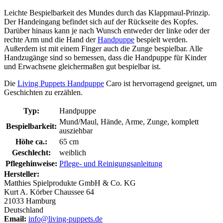
Leichte Bespielbarkeit des Mundes durch das Klappmaul-Prinzip.
Der Handeingang befindet sich auf der Rückseite des Kopfes.
Darüber hinaus kann je nach Wunsch entweder der linke oder der
rechte Arm und die Hand der
Handpuppe
bespielt werden.
Außerdem ist mit einem Finger auch die Zunge bespielbar. Alle
Handzugänge sind so bemessen, dass die Handpuppe für Kinder
und Erwachsene gleichermaßen gut bespielbar ist.
Die
Living Puppets Handpuppe
Caro ist hervorragend geeignet, um
Geschichten zu erzählen.
Typ:
Handpuppe
Mund/Maul, Hände, Arme, Zunge, komplett
Bespielbarkeit:
ausziehbar
Höhe ca.:
65 cm
Geschlecht:
weiblich
Pflegehinweise:
Pflege- und Reinigungsanleitung
Hersteller:
Matthies Spielprodukte GmbH & Co. KG
Kurt A. Körber Chaussee 64
21033 Hamburg
Deutschland
Email:
info@living-puppets.de