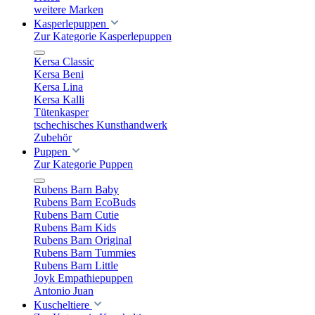
weitere Marken
Kasperlepuppen
Zur Kategorie Kasperlepuppen
Kersa Classic
Kersa Beni
Kersa Lina
Kersa Kalli
Tütenkasper
tschechisches Kunsthandwerk
Zubehör
Puppen
Zur Kategorie Puppen
Rubens Barn Baby
Rubens Barn EcoBuds
Rubens Barn Cutie
Rubens Barn Kids
Rubens Barn Original
Rubens Barn Tummies
Rubens Barn Little
Joyk Empathiepuppen
Antonio Juan
Kuscheltiere