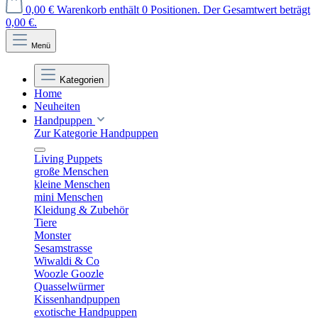
0,00 €
Warenkorb enthält 0 Positionen. Der Gesamtwert beträgt
0,00 €.
Menü
Kategorien
Home
Neuheiten
Handpuppen
Zur Kategorie Handpuppen
Living Puppets
große Menschen
kleine Menschen
mini Menschen
Kleidung & Zubehör
Tiere
Monster
Sesamstrasse
Wiwaldi & Co
Woozle Goozle
Quasselwürmer
Kissenhandpuppen
exotische Handpuppen