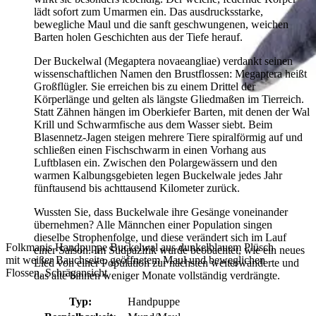
lädt sofort zum Umarmen ein. Das ausdrucksstarke,
bewegliche Maul und die sanft geschwungenen, weichen
Barten holen Geschichten aus der Tiefe herauf.
Der Buckelwal (Megaptera novaeangliae) verdankt seinen
wissenschaftlichen Namen den Brustflossen: Megaptera heißt
Großflügler. Sie erreichen bis zu einem Drittel der
Körperlänge und gelten als längste Gliedmaßen im Tierreich.
Statt Zähnen hängen im Oberkiefer Barten, mit denen der Wal
Krill und Schwarmfische aus dem Wasser siebt. Beim
Blasennetz-Jagen steigen mehrere Tiere spiralförmig auf und
schließen einen Fischschwarm in einen Vorhang aus
Luftblasen ein. Zwischen den Polargewässern und den
warmen Kalbungsgebieten legen Buckelwale jedes Jahr
fünftausend bis achttausend Kilometer zurück.
Wussten Sie, dass Buckelwale ihre Gesänge voneinander
übernehmen? Alle Männchen einer Population singen
dieselbe Strophenfolge, und diese verändert sich im Lauf
Folkmanis Handpuppe Buckelwal aus dunkelblauem Plüsch
einer Saison. Im Südpazifik wurde beobachtet, wie ein neues
mit weißer Bauchseite, geöffnetem Maul und beweglichen
Lied von einer Population zur nächsten weiterwanderte und
Flossen, Schrägansicht
das alte binnen weniger Monate vollständig verdrängte.
Typ:
Handpuppe