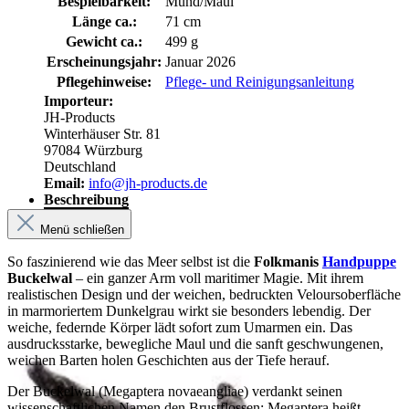
Bespielbarkeit:
Mund/Maul
Länge ca.:
71 cm
Gewicht ca.:
499 g
Erscheinungsjahr:
Januar 2026
Pflegehinweise:
Pflege- und Reinigungsanleitung
Importeur:
JH-Products
Winterhäuser Str. 81
97084 Würzburg
Deutschland
Email:
info@jh-products.de
Beschreibung
Menü schließen
So faszinierend wie das Meer selbst ist die
Folkmanis
Handpuppe
Buckelwal
– ein ganzer Arm voll maritimer Magie. Mit ihrem
realistischen Design und der weichen, bedruckten Veloursoberfläche
in marmoriertem Dunkelgrau wirkt sie besonders lebendig. Der
weiche, federnde Körper lädt sofort zum Umarmen ein. Das
ausdrucksstarke, bewegliche Maul und die sanft geschwungenen,
weichen Barten holen Geschichten aus der Tiefe herauf.
Der Buckelwal (Megaptera novaeangliae) verdankt seinen
wissenschaftlichen Namen den Brustflossen: Megaptera heißt