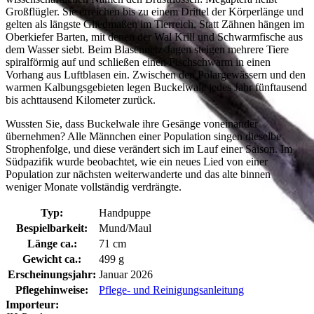
Großflügler. Sie erreichen bis zu einem Drittel der Körperlänge und
gelten als längste Gliedmaßen im Tierreich. Statt Zähnen hängen im
Oberkiefer Barten, mit denen der Wal Krill und Schwarmfische aus
dem Wasser siebt. Beim Blasennetz-Jagen steigen mehrere Tiere
spiralförmig auf und schließen einen Fischschwarm in einen
Vorhang aus Luftblasen ein. Zwischen den Polargewässern und den
warmen Kalbungsgebieten legen Buckelwale jedes Jahr fünftausend
bis achttausend Kilometer zurück.
Wussten Sie, dass Buckelwale ihre Gesänge voneinander
übernehmen? Alle Männchen einer Population singen dieselbe
Strophenfolge, und diese verändert sich im Lauf einer Saison. Im
Südpazifik wurde beobachtet, wie ein neues Lied von einer
Population zur nächsten weiterwanderte und das alte binnen
weniger Monate vollständig verdrängte.
Typ:
Handpuppe
Bespielbarkeit:
Mund/Maul
Länge ca.:
71 cm
Gewicht ca.:
499 g
Erscheinungsjahr:
Januar 2026
Pflegehinweise:
Pflege- und Reinigungsanleitung
Importeur: