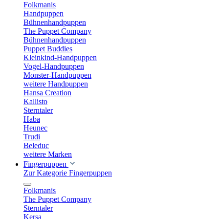
Folkmanis
Handpuppen
Bühnenhandpuppen
The Puppet Company
Bühnenhandpuppen
Puppet Buddies
Kleinkind-Handpuppen
Vogel-Handpuppen
Monster-Handpuppen
weitere Handpuppen
Hansa Creation
Kallisto
Sterntaler
Haba
Heunec
Trudi
Beleduc
weitere Marken
Fingerpuppen
Zur Kategorie Fingerpuppen
Folkmanis
The Puppet Company
Sterntaler
Kersa