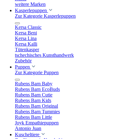
weitere Marken
Kasperlepuppen
Zur Kategorie Kasperlepuppen
Kersa Classic
Kersa Beni
Kersa Lina
Kersa Kalli
Tütenkasper
tschechisches Kunsthandwerk
Zubehör
Puppen
Zur Kategorie Puppen
Rubens Barn Baby
Rubens Barn EcoBuds
Rubens Barn Cutie
Rubens Barn Kids
Rubens Barn Original
Rubens Barn Tummies
Rubens Barn Little
Joyk Empathiepuppen
Antonio Juan
Kuscheltiere