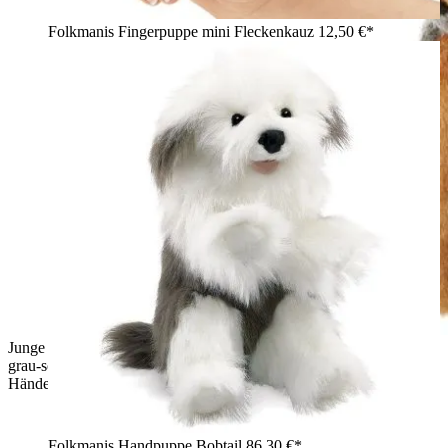
Folkmanis Fingerpuppe mini Fleckenkauz
12,50 €*
Junge hält Folkmanis Handpuppe Streifenhörnchen mit braun-
grau-schwarz gestreiftem Fell und beweglichem Mund in den
Händen
Folkmanis Handpuppe Bobtail
86,30 €*