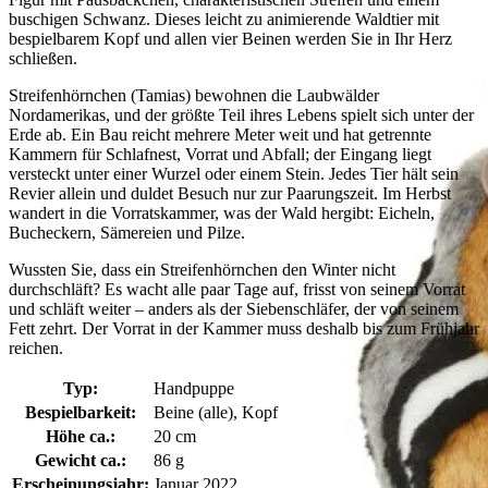
buschigen Schwanz. Dieses leicht zu animierende Waldtier mit
bespielbarem Kopf und allen vier Beinen werden Sie in Ihr Herz
schließen.
Streifenhörnchen (Tamias) bewohnen die Laubwälder
Nordamerikas, und der größte Teil ihres Lebens spielt sich unter der
Erde ab. Ein Bau reicht mehrere Meter weit und hat getrennte
Kammern für Schlafnest, Vorrat und Abfall; der Eingang liegt
versteckt unter einer Wurzel oder einem Stein. Jedes Tier hält sein
Revier allein und duldet Besuch nur zur Paarungszeit. Im Herbst
wandert in die Vorratskammer, was der Wald hergibt: Eicheln,
Bucheckern, Sämereien und Pilze.
Wussten Sie, dass ein Streifenhörnchen den Winter nicht
durchschläft? Es wacht alle paar Tage auf, frisst von seinem Vorrat
und schläft weiter – anders als der Siebenschläfer, der von seinem
Fett zehrt. Der Vorrat in der Kammer muss deshalb bis zum Frühjahr
reichen.
Typ:
Handpuppe
Bespielbarkeit:
Beine (alle), Kopf
Höhe ca.:
20 cm
Gewicht ca.:
86 g
Erscheinungsjahr:
Januar 2022