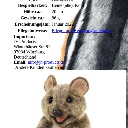
Bespielbarkeit:
Beine (alle), Kopf
Höhe ca.:
20 cm
Gewicht ca.:
86 g
Erscheinungsjahr:
Januar 2022
Pflegehinweise:
Pflege- und Reinigungsanleitung
Importeur:
JH-Products
Winterhäuser Str. 81
97084 Würzburg
Deutschland
Email:
info@jh-products.de
Andere Kunden kauften auch