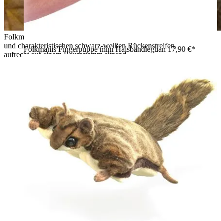
Folkmanis Handpuppe Streifenhörnchen mit rostbraunem Fell
und charakteristischen schwarz-weißen Rückenstreifen,
Folkmanis Fingerpuppe mini Halsbandleguan
17,90 €*
aufrecht auf einem Baumstamm sitzend