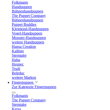
Folkmanis
Handpuppen
Bühnenhandpuppen
The Puppet Company
Bühnenhandpuppen
Puppet Buddies
Kleinkind-Handpuppen
Vogel-Handpuppen
Monster-Handpuppen
weitere Handpuppen
Hansa Creation
Kallisto
Sterntaler
Haba
Heunec
Trudi
Beleduc
weitere Marken
Fingerpuppen
Zur Kategorie Fingerpuppen
Folkmanis
The Puppet Company
Sterntaler
Kersa