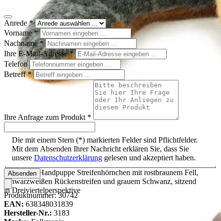
Anrede
*
Vorname
*
Nachname
*
Ihre E-Mail-Adresse
*
Telefon
Betreff
*
Ihre Anfrage zum Produkt
*
Die mit einem Stern (*) markierten Felder sind Pflichtfelder.
Mit dem Absenden Ihrer Nachricht erklären Sie, dass Sie
unsere
Datenschutzerklärung
gelesen und akzeptiert haben.
Folkmanis Handpuppe Streifenhörnchen mit rostbraunem Fell,
Absenden
schwarzweißen Rückenstreifen und grauem Schwanz, sitzend
in Dreiviertelperspektive
Produktnummer:
30742
EAN:
638348031839
Hersteller-Nr.:
3183