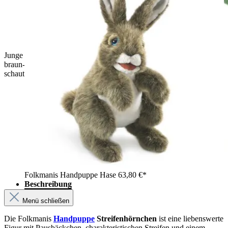
Junge hält die Folkmanis Handpuppe Streifenhörnchen mit
braun-grau-schwarz gestreiftem Fell in beiden Händen und
schaut sie lächelnd an.
Folkmanis Handpuppe Hase
63,80 €*
Beschreibung
Menü schließen
Die Folkmanis
Handpuppe
Streifenhörnchen
ist eine liebenswerte
Figur mit Pausbäckchen, charakteristischen Streifen und einem