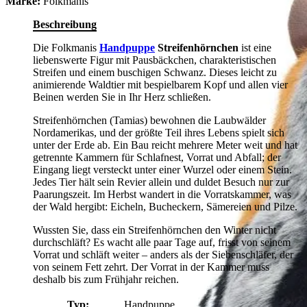
Marke:
Folkmanis
Beschreibung
Die Folkmanis
Handpuppe
Streifenhörnchen
ist eine
liebenswerte Figur mit Pausbäckchen, charakteristischen
Streifen und einem buschigen Schwanz. Dieses leicht zu
animierende Waldtier mit bespielbarem Kopf und allen vier
Beinen werden Sie in Ihr Herz schließen.
Streifenhörnchen (Tamias) bewohnen die Laubwälder
Nordamerikas, und der größte Teil ihres Lebens spielt sich
unter der Erde ab. Ein Bau reicht mehrere Meter weit und hat
getrennte Kammern für Schlafnest, Vorrat und Abfall; der
Eingang liegt versteckt unter einer Wurzel oder einem Stein.
Jedes Tier hält sein Revier allein und duldet Besuch nur zur
Paarungszeit. Im Herbst wandert in die Vorratskammer, was
der Wald hergibt: Eicheln, Bucheckern, Sämereien und Pilze.
Wussten Sie, dass ein Streifenhörnchen den Winter nicht
durchschläft? Es wacht alle paar Tage auf, frisst von seinem
Vorrat und schläft weiter – anders als der Siebenschläfer, der
von seinem Fett zehrt. Der Vorrat in der Kammer muss
deshalb bis zum Frühjahr reichen.
Typ:
Handpuppe