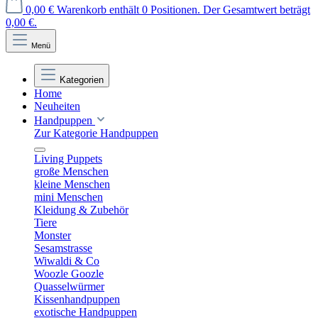
0,00 €
Warenkorb enthält 0 Positionen. Der Gesamtwert beträgt
0,00 €.
Menü
Kategorien
Home
Neuheiten
Handpuppen
Zur Kategorie Handpuppen
Living Puppets
große Menschen
kleine Menschen
mini Menschen
Kleidung & Zubehör
Tiere
Monster
Sesamstrasse
Wiwaldi & Co
Woozle Goozle
Quasselwürmer
Kissenhandpuppen
exotische Handpuppen