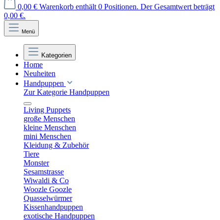
0,00 €
Warenkorb enthält 0 Positionen. Der Gesamtwert beträgt
0,00 €.
Menü
Kategorien
Home
Neuheiten
Handpuppen
Zur Kategorie Handpuppen
Living Puppets
große Menschen
kleine Menschen
mini Menschen
Kleidung & Zubehör
Tiere
Monster
Sesamstrasse
Wiwaldi & Co
Woozle Goozle
Quasselwürmer
Kissenhandpuppen
exotische Handpuppen