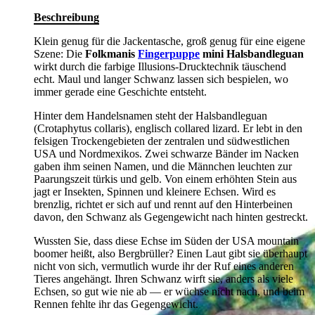
Beschreibung
Klein genug für die Jackentasche, groß genug für eine eigene
Szene: Die
Folkmanis
Fingerpuppe
mini Halsbandleguan
wirkt durch die farbige Illusions-Drucktechnik täuschend
echt. Maul und langer Schwanz lassen sich bespielen, wo
immer gerade eine Geschichte entsteht.
Hinter dem Handelsnamen steht der Halsbandleguan
(Crotaphytus collaris), englisch collared lizard. Er lebt in den
felsigen Trockengebieten der zentralen und südwestlichen
USA und Nordmexikos. Zwei schwarze Bänder im Nacken
gaben ihm seinen Namen, und die Männchen leuchten zur
Paarungszeit türkis und gelb. Von einem erhöhten Stein aus
jagt er Insekten, Spinnen und kleinere Echsen. Wird es
brenzlig, richtet er sich auf und rennt auf den Hinterbeinen
davon, den Schwanz als Gegengewicht nach hinten gestreckt.
Wussten Sie, dass diese Echse im Süden der USA mountain
boomer heißt, also Bergbrüller? Einen Laut gibt sie überhaupt
nicht von sich, vermutlich wurde ihr der Ruf eines anderen
Tieres angehängt. Ihren Schwanz wirft sie, anders als viele
Echsen, so gut wie nie ab — er wüchse nicht nach, und beim
Rennen fehlte ihr das Gegengewicht.