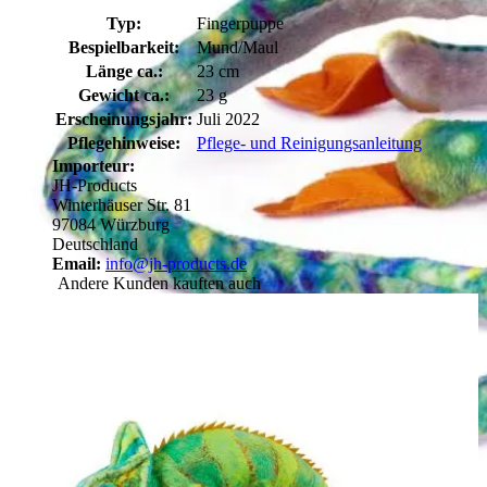
Typ:
Fingerpuppe
Bespielbarkeit:
Mund/Maul
Länge ca.:
23 cm
Gewicht ca.:
23 g
Erscheinungsjahr:
Juli 2022
Pflegehinweise:
Pflege- und Reinigungsanleitung
Importeur:
JH-Products
Winterhäuser Str. 81
97084 Würzburg
Deutschland
Email:
info@jh-products.de
Andere Kunden kauften auch