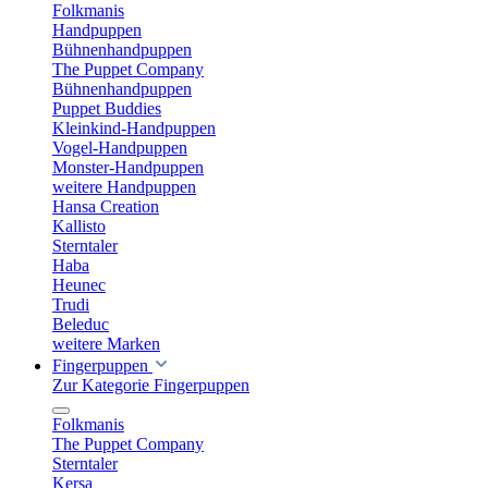
Folkmanis
Handpuppen
Bühnenhandpuppen
The Puppet Company
Bühnenhandpuppen
Puppet Buddies
Kleinkind-Handpuppen
Vogel-Handpuppen
Monster-Handpuppen
weitere Handpuppen
Hansa Creation
Kallisto
Sterntaler
Haba
Heunec
Trudi
Beleduc
weitere Marken
Fingerpuppen
Zur Kategorie Fingerpuppen
Folkmanis
The Puppet Company
Sterntaler
Kersa