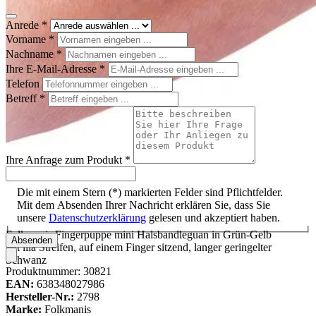
Anrede
*
Vorname
*
Nachname
*
Ihre E-Mail-Adresse
*
Telefon
Betreff
*
Ihre Anfrage zum Produkt
*
Die mit einem Stern (*) markierten Felder sind Pflichtfelder.
Mit dem Absenden Ihrer Nachricht erklären Sie, dass Sie
unsere
Datenschutzerklärung
gelesen und akzeptiert haben.
Folkmanis Fingerpuppe mini Halsbandleguan in Grün-Gelb
Absenden
mit lila Streifen, auf einem Finger sitzend, langer geringelter
Schwanz
Produktnummer:
30821
EAN:
638348027986
Hersteller-Nr.:
2798
Marke:
Folkmanis