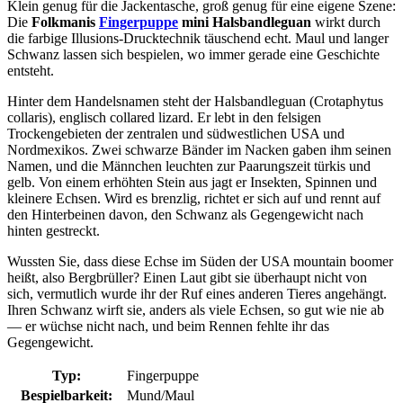
Klein genug für die Jackentasche, groß genug für eine eigene Szene:
Die
Folkmanis
Fingerpuppe
mini Halsbandleguan
wirkt durch
die farbige Illusions-Drucktechnik täuschend echt. Maul und langer
Schwanz lassen sich bespielen, wo immer gerade eine Geschichte
entsteht.
Hinter dem Handelsnamen steht der Halsbandleguan (Crotaphytus
collaris), englisch collared lizard. Er lebt in den felsigen
Trockengebieten der zentralen und südwestlichen USA und
Nordmexikos. Zwei schwarze Bänder im Nacken gaben ihm seinen
Namen, und die Männchen leuchten zur Paarungszeit türkis und
gelb. Von einem erhöhten Stein aus jagt er Insekten, Spinnen und
kleinere Echsen. Wird es brenzlig, richtet er sich auf und rennt auf
den Hinterbeinen davon, den Schwanz als Gegengewicht nach
hinten gestreckt.
Wussten Sie, dass diese Echse im Süden der USA mountain boomer
heißt, also Bergbrüller? Einen Laut gibt sie überhaupt nicht von
sich, vermutlich wurde ihr der Ruf eines anderen Tieres angehängt.
Ihren Schwanz wirft sie, anders als viele Echsen, so gut wie nie ab
— er wüchse nicht nach, und beim Rennen fehlte ihr das
Gegengewicht.
Typ:
Fingerpuppe
Bespielbarkeit:
Mund/Maul