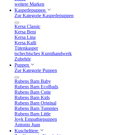
weitere Marken
Kasperlepuppen
Zur Kategorie Kasperlepuppen
Kersa Classic
Kersa Beni
Kersa Lina
Kersa Kalli
Tütenkasper
tschechisches Kunsthandwerk
Zubehör
Puppen
Zur Kategorie Puppen
Rubens Barn Baby
Rubens Barn EcoBuds
Rubens Barn Cutie
Rubens Barn Kids
Rubens Barn Original
Rubens Barn Tummies
Rubens Barn Little
Joyk Empathiepuppen
Antonio Juan
Kuscheltiere