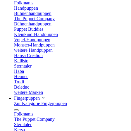
Folkmanis
Handpuppen
Bühnenhandpuppen
The Puppet Company
Bühnenhandpuppen
Puppet Buddies
Kleinkind-Handpuppen
Vogel-Handpuppen
Monster-Handpuppen
weitere Handpuppen
Hansa Creation
Kallisto
Sterntaler
Haba
Heunec
Trudi
Beleduc
weitere Marken
Fingerpuppen
Zur Kategorie Fingerpuppen
Folkmanis
The Puppet Company
Sterntaler
Kersa