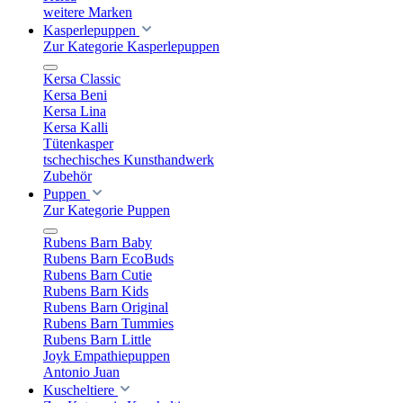
weitere Marken
Kasperlepuppen
Zur Kategorie Kasperlepuppen
Kersa Classic
Kersa Beni
Kersa Lina
Kersa Kalli
Tütenkasper
tschechisches Kunsthandwerk
Zubehör
Puppen
Zur Kategorie Puppen
Rubens Barn Baby
Rubens Barn EcoBuds
Rubens Barn Cutie
Rubens Barn Kids
Rubens Barn Original
Rubens Barn Tummies
Rubens Barn Little
Joyk Empathiepuppen
Antonio Juan
Kuscheltiere