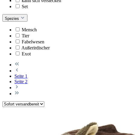
kann sich verstecken
Set
Spezies
Mensch
Tier
Fabelwesen
Außerirdischer
Exot
Seite
1
Seite
2