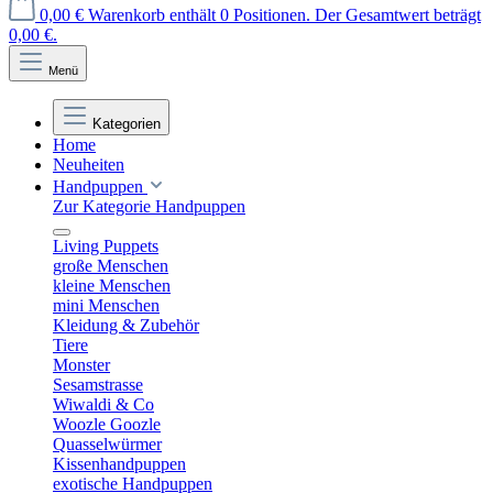
0,00 €
Warenkorb enthält 0 Positionen. Der Gesamtwert beträgt
0,00 €.
Menü
Kategorien
Home
Neuheiten
Handpuppen
Zur Kategorie Handpuppen
Living Puppets
große Menschen
kleine Menschen
mini Menschen
Kleidung & Zubehör
Tiere
Monster
Sesamstrasse
Wiwaldi & Co
Woozle Goozle
Quasselwürmer
Kissenhandpuppen
exotische Handpuppen