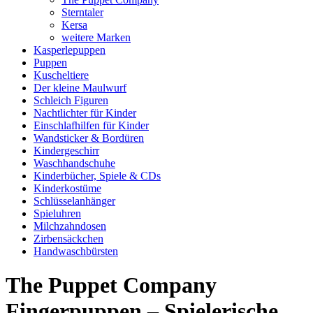
Sterntaler
Kersa
weitere Marken
Kasperlepuppen
Puppen
Kuscheltiere
Der kleine Maulwurf
Schleich Figuren
Nachtlichter für Kinder
Einschlafhilfen für Kinder
Wandsticker & Bordüren
Kindergeschirr
Waschhandschuhe
Kinderbücher, Spiele & CDs
Kinderkostüme
Schlüsselanhänger
Spieluhren
Milchzahndosen
Zirbensäckchen
Handwaschbürsten
The Puppet Company
Fingerpuppen – Spielerische