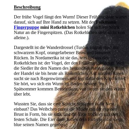
Beschreibung
Der frühe Vogel fängt den Wurm! Dieser Frühlingsbote wartet
darauf, sich auf Ihre Hand zu setzen. Mit der
Folkmanis
Fingerpuppe
mini Rotkehlchen
holen Sie sich ein Stück
Natur an die Fingerspitzen. (Das Rotkehlchen steht nicht von
alleine.).
Dargestellt ist die Wanderdrossel (Turdus migratorius) mit
schwarzem Kopf, orangefarbener Brust und braunem
Rücken. In Nordamerika ist sie das, was bei uns das
Rotkehlchen ist: der Vogel, der den Frühling ankündigt. Weil
die Siedler ihr den Namen des heimischen robin gaben, führt
der Handel sie bis heute als Rotkehlchen. Auf kurzem Rasen
sucht sie nach Regenwürmern und legt dafür den Kopf schief:
Sie hört, wo sich ein Wurm im Boden bewegt. Im
Spätsommer kommen Beeren dazu, von denen sie den Winter
über lebt.
Wussten Sie, dass sie eine Schicht Schlamm in ihr Nest
einbaut? Das Weibchen presst die Mulde mit der eigenen
Brust in Form, bis sie sitzt, und die Erde trocknet zu einer
festen Schale. Die Eier darin haben dem Farbton robin's egg
blue seinen Namen gegeben.