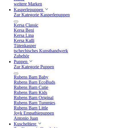
weitere Marken
Kasperlepuppen
Zur Kategorie Kasperlepuppen
Kersa Classic
Kersa Beni
Kersa Lina
Kersa Kalli
Tütenkasper
tschechisches Kunsthandwerk
Zubehör
Puppen
Zur Kategorie Puppen
Rubens Barn Baby
Rubens Barn EcoBuds
Rubens Barn Cutie
Rubens Barn Kids
Rubens Barn Original
Rubens Barn Tummies
Rubens Barn Little
Joyk Empathiepuppen
Antonio Juan
Kuscheltiere