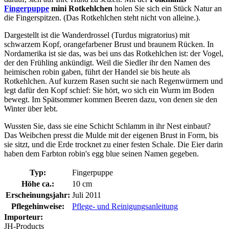
Fingerpuppe
mini Rotkehlchen
holen Sie sich ein Stück Natur an
die Fingerspitzen. (Das Rotkehlchen steht nicht von alleine.).
Dargestellt ist die Wanderdrossel (Turdus migratorius) mit
schwarzem Kopf, orangefarbener Brust und braunem Rücken. In
Nordamerika ist sie das, was bei uns das Rotkehlchen ist: der Vogel,
der den Frühling ankündigt. Weil die Siedler ihr den Namen des
heimischen robin gaben, führt der Handel sie bis heute als
Rotkehlchen. Auf kurzem Rasen sucht sie nach Regenwürmern und
legt dafür den Kopf schief: Sie hört, wo sich ein Wurm im Boden
bewegt. Im Spätsommer kommen Beeren dazu, von denen sie den
Winter über lebt.
Wussten Sie, dass sie eine Schicht Schlamm in ihr Nest einbaut?
Das Weibchen presst die Mulde mit der eigenen Brust in Form, bis
sie sitzt, und die Erde trocknet zu einer festen Schale. Die Eier darin
haben dem Farbton robin's egg blue seinen Namen gegeben.
Typ:
Fingerpuppe
Höhe ca.:
10 cm
Erscheinungsjahr:
Juli 2011
Pflegehinweise:
Pflege- und Reinigungsanleitung
Importeur:
JH-Products