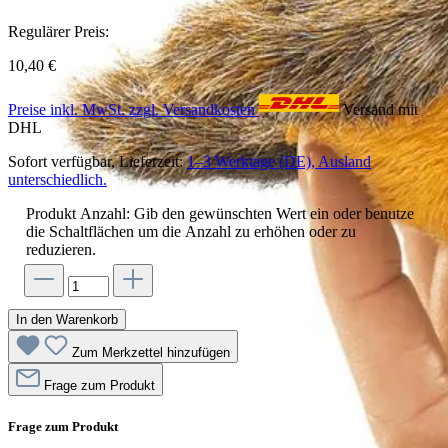
Regulärer Preis:
10,40 €
Preise inkl. MwSt. zzgl. Versandkosten
Versand mit
DHL
Sofort verfügbar, Lieferzeit:
1–3 Werktage (DE), Ausland
unterschiedlich.
Produkt Anzahl: Gib den gewünschten Wert ein oder benutze
die Schaltflächen um die Anzahl zu erhöhen oder zu
reduzieren.
In den Warenkorb
Zum Merkzettel hinzufügen
Frage zum Produkt
Frage zum Produkt