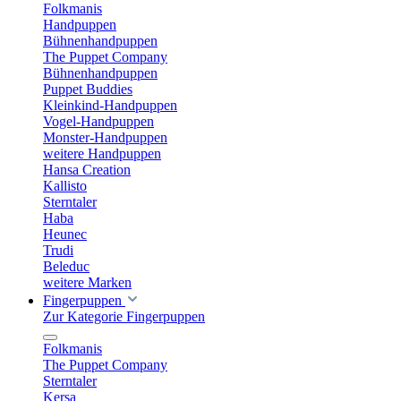
Folkmanis
Handpuppen
Bühnenhandpuppen
The Puppet Company
Bühnenhandpuppen
Puppet Buddies
Kleinkind-Handpuppen
Vogel-Handpuppen
Monster-Handpuppen
weitere Handpuppen
Hansa Creation
Kallisto
Sterntaler
Haba
Heunec
Trudi
Beleduc
weitere Marken
Fingerpuppen
Zur Kategorie Fingerpuppen
Folkmanis
The Puppet Company
Sterntaler
Kersa