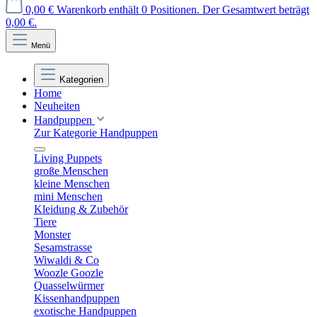
0,00 €
Warenkorb enthält 0 Positionen. Der Gesamtwert beträgt
0,00 €.
Menü
Kategorien
Home
Neuheiten
Handpuppen
Zur Kategorie Handpuppen
Living Puppets
große Menschen
kleine Menschen
mini Menschen
Kleidung & Zubehör
Tiere
Monster
Sesamstrasse
Wiwaldi & Co
Woozle Goozle
Quasselwürmer
Kissenhandpuppen
exotische Handpuppen