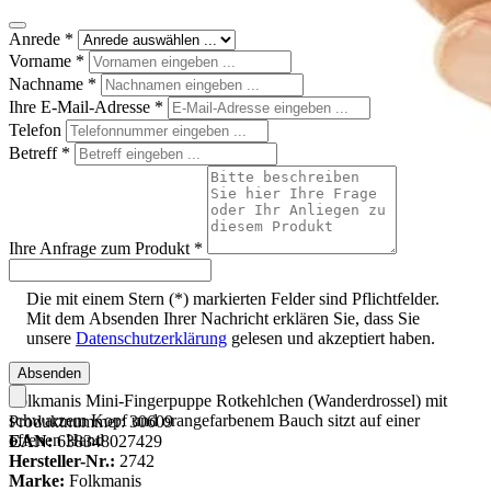
Anrede
*
Vorname
*
Nachname
*
Ihre E-Mail-Adresse
*
Telefon
Betreff
*
Ihre Anfrage zum Produkt
*
Die mit einem Stern (*) markierten Felder sind Pflichtfelder.
Mit dem Absenden Ihrer Nachricht erklären Sie, dass Sie
unsere
Datenschutzerklärung
gelesen und akzeptiert haben.
Absenden
Folkmanis Mini-Fingerpuppe Rotkehlchen (Wanderdrossel) mit
schwarzem Kopf und orangefarbenem Bauch sitzt auf einer
Produktnummer:
30609
offenen Hand
EAN:
638348027429
Hersteller-Nr.:
2742
Marke:
Folkmanis