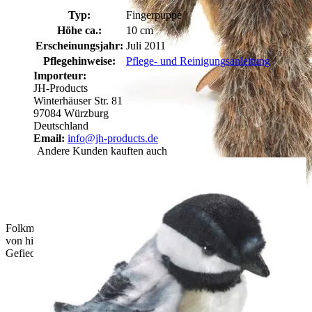
Typ:
Fingerpuppe
Höhe ca.:
10 cm
Erscheinungsjahr:
Juli 2011
Pflegehinweise:
Pflege- und Reinigungsanleitung
Importeur:
JH-Products
Winterhäuser Str. 81
97084 Würzburg
Deutschland
Email:
info@jh-products.de
Andere Kunden kauften auch
Folkmanis Fingerpuppe mini Rotkehlchen (Wanderdrossel)
von hinten mit schwarzem Kopf, braun-gesprenkeltem
Gefieder und Vogelkrallen