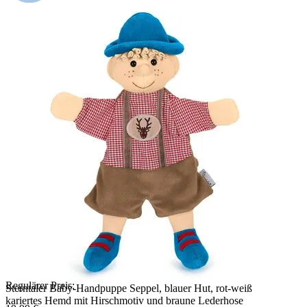
Regulärer Preis:
Sterntaler Baby-Handpuppe Seppel, blauer Hut, rot-weiß
kariertes Hemd mit Hirschmotiv und braune Lederhose