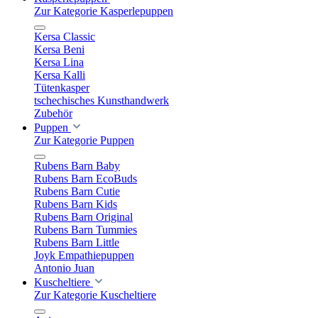
Zur Kategorie Kasperlepuppen
Kersa Classic
Kersa Beni
Kersa Lina
Kersa Kalli
Tütenkasper
tschechisches Kunsthandwerk
Zubehör
Puppen
Zur Kategorie Puppen
Rubens Barn Baby
Rubens Barn EcoBuds
Rubens Barn Cutie
Rubens Barn Kids
Rubens Barn Original
Rubens Barn Tummies
Rubens Barn Little
Joyk Empathiepuppen
Antonio Juan
Kuscheltiere
Zur Kategorie Kuscheltiere