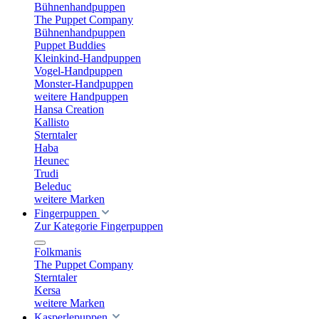
Bühnenhandpuppen
The Puppet Company
Bühnenhandpuppen
Puppet Buddies
Kleinkind-Handpuppen
Vogel-Handpuppen
Monster-Handpuppen
weitere Handpuppen
Hansa Creation
Kallisto
Sterntaler
Haba
Heunec
Trudi
Beleduc
weitere Marken
Fingerpuppen
Zur Kategorie Fingerpuppen
Folkmanis
The Puppet Company
Sterntaler
Kersa
weitere Marken
Kasperlepuppen