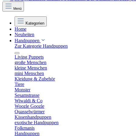
Menü
Kategorien
Home
Neuheiten
Handpuppen
Zur Kategorie Handpuppen
Living Puppets
große Menschen
kleine Menschen
mini Menschen
Kleidung & Zubehör
Tiere
Monster
Sesamstrasse
Wiwaldi & Co
Woozle Goozle
Quasselwürmer
Kissenhandpuppen
exotische Handpuppen
Folkmanis
Handpuppen